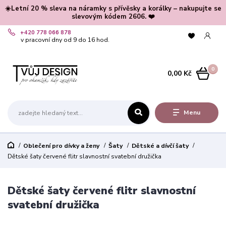
☀️Letní 20 % sleva na náramky s přívěsky a korálky – nakupujte se
slevovým kódem 2606. ❤️
+420 778 066 878
v pracovní dny od 9 do 16 hod.
0
0,00 Kč
Menu
Oblečení pro dívky a ženy
Šaty
Dětské a dívčí šaty
Dětské šaty červené flitr slavnostní svatební družička
Dětské šaty červené flitr slavnostní
svatební družička