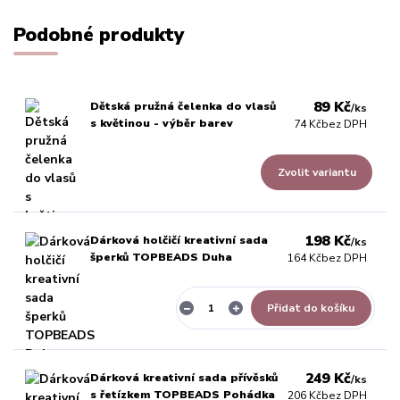
Podobné produkty
89 Kč
Dětská pružná čelenka do vlasů
/
ks
s květinou - výběr barev
74 Kč
bez DPH
Zvolit variantu
198 Kč
Dárková holčičí kreativní sada
/
ks
šperků TOPBEADS Duha
164 Kč
bez DPH
Přidat do košíku
249 Kč
Dárková kreativní sada přívěsků
/
ks
s řetízkem TOPBEADS Pohádka
206 Kč
bez DPH