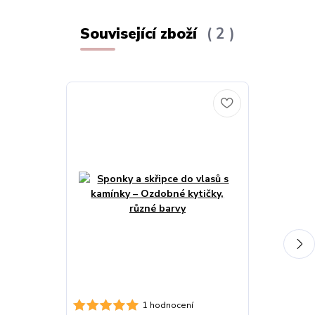
Související zboží
2
Bolerko dětsk
1 hodnocení