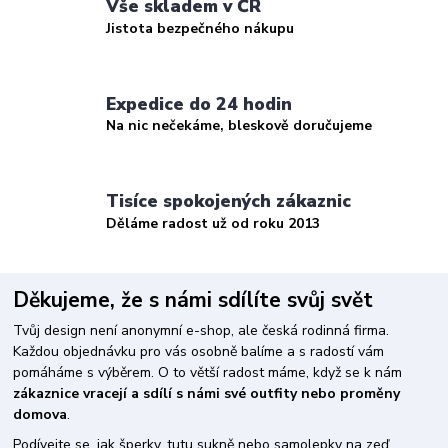
Vše skladem v ČR
Jistota bezpečného nákupu
Expedice do 24 hodin
Na nic nečekáme, bleskově doručujeme
Tisíce spokojených zákaznic
Děláme radost už od roku 2013
Děkujeme, že s námi sdílíte svůj svět
Tvůj design není anonymní e-shop, ale česká rodinná firma.
Každou objednávku pro vás osobně balíme a s radostí vám
pomáháme s výběrem. O to větší radost máme, když se k nám
zákaznice vracejí a sdílí s námi své outfity nebo proměny
domova
.
Podívejte se, jak šperky, tutu sukně nebo samolepky na zeď