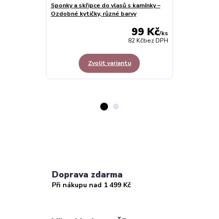
růžové, černé
Sponky a skřipce do vlasů s kamínky –
Ozdobné kytičky, různé barvy
99 Kč
/
ks
82 Kč
bez DPH
Zvolit variantu
Z
Doprava zdarma
Při nákupu nad 1 499 Kč