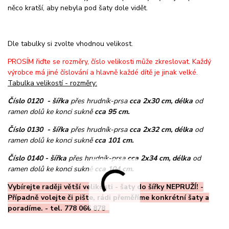
něco kratší, aby nebyla pod šaty dole vidět.
Dle tabulky si zvolte vhodnou velikost.
PROSÍM řiďte se rozměry, číslo velikosti může zkreslovat. Každý
výrobce má jiné číslování a hlavně každé dítě je jinak velké.
Tabulka velikostí - rozměry:
Číslo 0120 - šířka
přes hrudník-prsa
cca 2x30 cm, délka
od
ramen dolů ke konci sukně
cca 95 cm.
Číslo 0130 - šířka
přes hrudník-prsa
cca 2x32 cm, délka
od
ramen dolů ke konci sukně
cca 101 cm.
Číslo 0140 - šířka
přes hrudník-prsa
cca 2x34 cm, délka
od
ramen dolů ke konci sukně
cca 104 cm.
Vybírejte raději větší velikosti - šaty do šířky NEPRUŽÍ! -
Případně volejte či pište, rádi přeměříme konkrétní šaty a
poradíme. - tel. 778 066 878