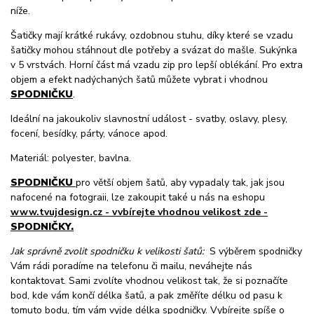
níže.
Šatičky mají krátké rukávy, ozdobnou stuhu, díky které se vzadu
šatičky mohou stáhnout dle potřeby a svázat do mašle. Sukýnka
v 5 vrstvách. Horní část má vzadu zip pro lepší oblékání. Pro extra
objem a efekt nadýchaných šatů můžete vybrat i vhodnou
SPODNIČKU
.
Ideální na jakoukoliv slavnostní událost - svatby, oslavy, plesy,
focení, besídky, párty, vánoce apod.
Materiál: polyester, bavlna.
SPODNIČKU
pro větší objem šatů, aby vypadaly tak, jak jsou
nafocené na fotograii, lze zakoupit také u nás na eshopu
www.tvujdesign.cz - vvbírejte vhodnou velikost zde -
SPODNIČKY.
Jak správně zvolit spodničku k velikosti šatů:
S výběrem spodničky
Vám rádi poradíme na telefonu či mailu, neváhejte nás
kontaktovat. Sami zvolíte vhodnou velikost tak, že si poznačíte
bod, kde vám končí délka šatů, a pak změříte délku od pasu k
tomuto bodu, tím vám vyjde délka spodničky. Vybírejte spíše o