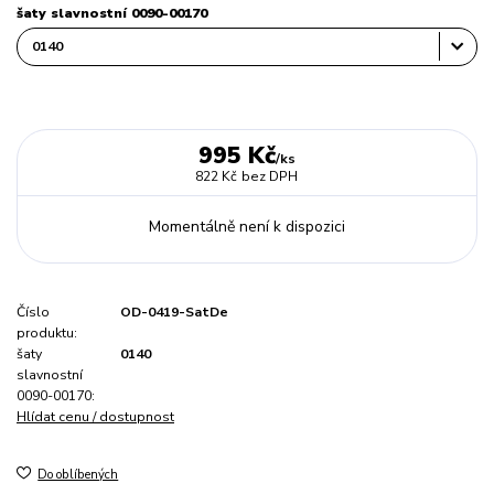
šaty slavnostní 0090-00170
995 Kč
/
ks
822 Kč
bez DPH
Momentálně není k dispozici
Číslo
OD-0419-SatDe
produktu:
šaty
0140
slavnostní
0090-00170:
Hlídat cenu / dostupnost
Do oblíbených