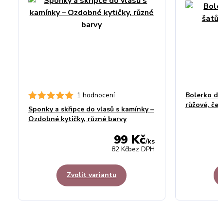
1 hodnocení
Bolerko d
růžové, č
Sponky a skřipce do vlasů s kamínky –
Ozdobné kytičky, různé barvy
99 Kč
/
ks
82 Kč
bez DPH
Zvolit variantu