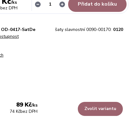
 Kč
/
ks
Přidat do košíku
bez DPH
OD-0417-SatDe
šaty slavnostní 0090-00170:
0120
dostupnost
ch
89 Kč
/
ks
Zvolit variantu
74 Kč
bez DPH