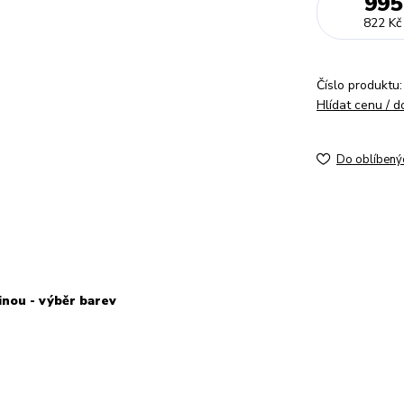
995
822 Kč
Číslo produktu:
Hlídat cenu / 
Do oblíbený
inou - výběr barev