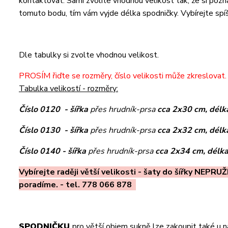
kontaktovat. Sami zvolíte vhodnou velikost tak, že si pozn
tomuto bodu, tím vám vyjde délka spodničky. Vybírejte spíš
Dle tabulky si zvolte vhodnou velikost.
PROSÍM řiďte se rozměry, číslo velikosti může zkreslovat. 
Tabulka velikostí - rozměry:
Číslo 0120 - šířka
přes hrudník-prsa
cca 2x30 cm, dél
Číslo 0130 - šířka
přes hrudník-prsa
cca 2x32 cm, dél
Číslo 0140 - šířka
přes hrudník-prsa
cca 2x34 cm, délk
Vybírejte raději větší velikosti - šaty do šířky NEPRUŽ
poradíme. - tel. 778 066 878
SPODNIČKU
pro větší objem sukně lze zakoupit také u 