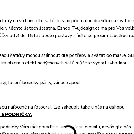
litry na vrchním díle šatů. Ideální pro malou družičku na svatbu
bude v těchto šatech šťastná. Eshop Tvujdesign.cz má pro Vás vel
čičky od 3 do 18 let podle postavy - řiďte se prosím tabulkou r
 vzadu šatičky mohou stáhnout dle potřeby a svázat do mašle. Su
 extra objem a efekt nadýchaných šatů můžete vybrat i vhodnou
esy, focení, besídky, párty, vánoce apod.
jsou nafocené na fotograii, lze zakoupit také u nás na eshopu
-
SPODNIČKY.
podničky Vám rádi poradíme na telefonu či mailu, neváhejte nás