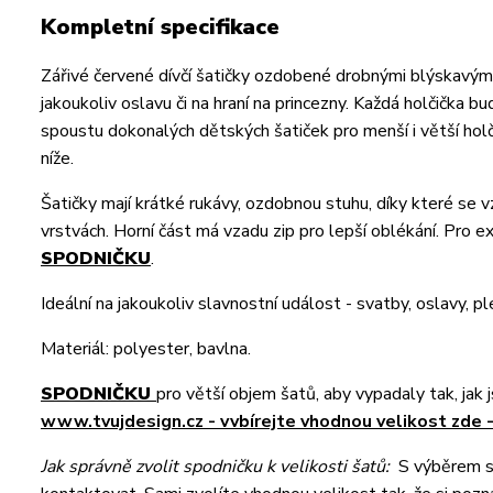
Kompletní specifikace
Zářivé červené dívčí šatičky ozdobené drobnými blýskavými f
jakoukoliv oslavu či na hraní na princezny. Každá holčička 
spoustu dokonalých dětských šatiček pro menší i větší hol
níže.
Šatičky mají krátké rukávy, ozdobnou stuhu, díky které se
vrstvách. Horní část má vzadu zip pro lepší oblékání. Pro
SPODNIČKU
.
Ideální na jakoukoliv slavnostní událost - svatby, oslavy, pl
Materiál: polyester, bavlna.
SPODNIČKU
pro větší objem šatů, aby vypadaly tak, jak 
www.tvujdesign.cz - vvbírejte vhodnou velikost zde 
Jak správně zvolit spodničku k velikosti šatů:
S výběrem s