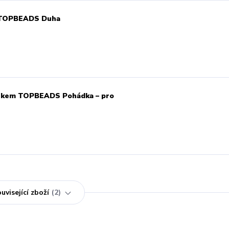
ků TOPBEADS Duha
etízkem TOPBEADS Pohádka – pro
uvisející zboží
2