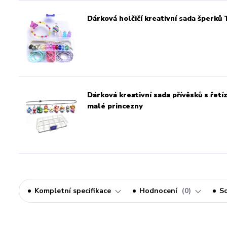
Dárková holčičí kreativní sada šper
Dárková kreativní sada přívěsků s ř
malé princezny
Kompletní specifikace
Hodnocení
0
So