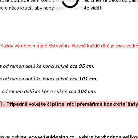
ačíte bod, kde vám končí délka šatů, a pak změříte délku od pas
e o něco kratší, aby nebyla pod šaty dole vidět.
Každý výrobce má jiné číslování a hlavně každé dítě je jinak velk
ka
od ramen dolů ke konci sukně
cca 95 cm.
ka
od ramen dolů ke konci sukně
cca 101 cm.
a
od ramen dolů ke konci sukně
cca 104 cm.
Í! - Případně volejte či pište, rádi přeměříme konkrétní šaty
nás na eshopu
www.tvujdesign.cz - vvbírejte vhodnou veliko