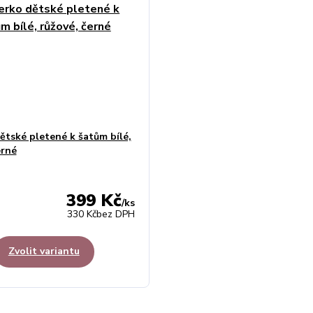
ětské pletené k šatům bílé,
erné
399 Kč
/
ks
330 Kč
bez DPH
Zvolit variantu