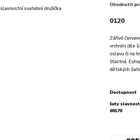
Ohodnotit pr
0120
Zářivé červen
vrchním díle š
oslavu či na h
šťastná. Esho
dětských šati
Dostupnost
šaty slavnost
00170