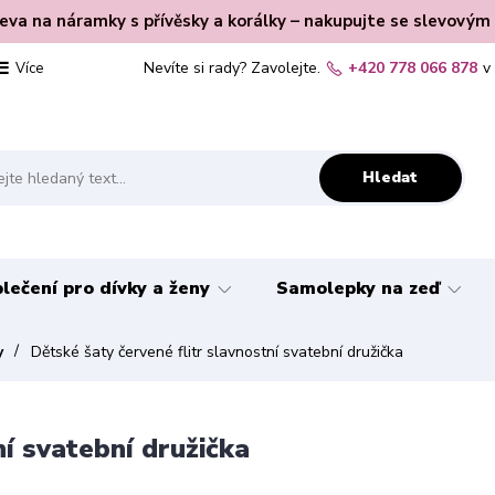
leva na náramky s přívěsky a korálky – nakupujte se slevovým
Nevíte si rady? Zavolejte.
+420 778 066 878
v
Více
Hledat
lečení pro dívky a ženy
Samolepky na zeď
y
Dětské šaty červené flitr slavnostní svatební družička
ní svatební družička