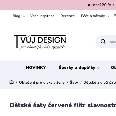
☀️Letní 20 % s
Blog
Vaše inspirace
Recenze
Péče a návody
NOVINKY
Šperky a doplňky
Ob
Oblečení pro dívky a ženy
Šaty
Dětské a dívčí šat
Dětské šaty červené flitr slavnost