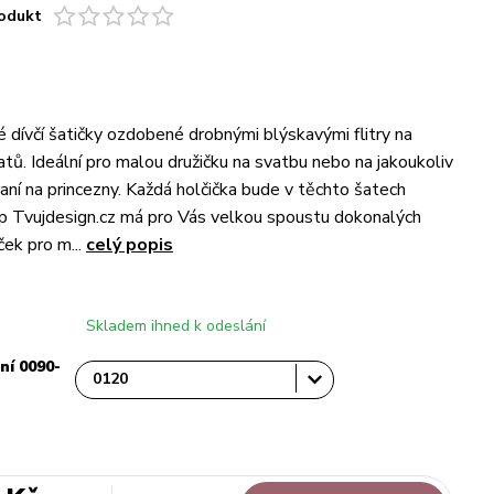
odukt
é dívčí šatičky ozdobené drobnými blýskavými flitry na
atů. Ideální pro malou družičku na svatbu nebo na jakoukoliv
raní na princezny. Každá holčička bude v těchto šatech
p Tvujdesign.cz má pro Vás velkou spoustu dokonalých
ček pro m...
celý popis
Skladem ihned k odeslání
ní 0090-