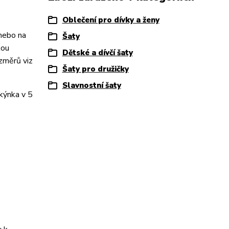
Oblečení pro dívky a ženy
 nebo na
Šaty
kou
Dětské a dívčí šaty
ozměrů viz
Šaty pro družičky
Slavnostní šaty
kýnka v 5