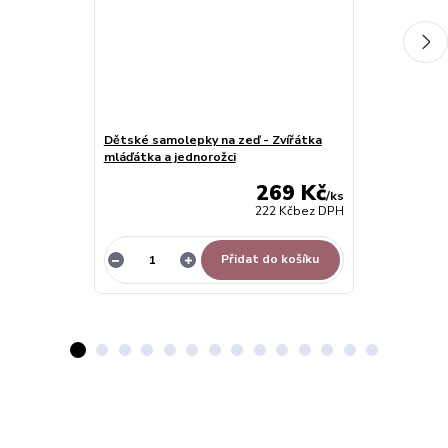
Dětské samolepky na zeď - Zvířátka
Samolepky na 
mláďátka a jednorožci
žirafa a květin
269 Kč
/
ks
222 Kč
bez DPH
Přidat do košíku