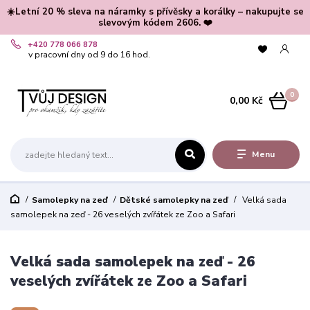
☀️Letní 20 % sleva na náramky s přívěsky a korálky – nakupujte se
slevovým kódem 2606. ❤️
+420 778 066 878
v pracovní dny od 9 do 16 hod.
0
0,00 Kč
Menu
Samolepky na zeď
Dětské samolepky na zeď
Velká sada
samolepek na zeď - 26 veselých zvířátek ze Zoo a Safari
Velká sada samolepek na zeď - 26
veselých zvířátek ze Zoo a Safari