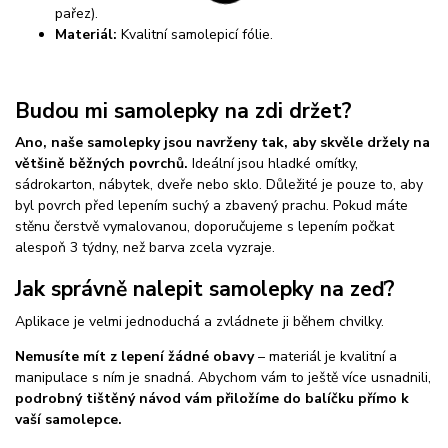
pařez).
Materiál:
Kvalitní samolepicí fólie.
Budou mi samolepky na zdi držet?
Ano, naše samolepky jsou navrženy tak, aby skvěle držely na
většině běžných povrchů.
Ideální jsou hladké omítky,
sádrokarton, nábytek, dveře nebo sklo. Důležité je pouze to, aby
byl povrch před lepením suchý a zbavený prachu. Pokud máte
stěnu čerstvě vymalovanou, doporučujeme s lepením počkat
alespoň 3 týdny, než barva zcela vyzraje.
Jak správně nalepit samolepky na zeď?
Aplikace je velmi jednoduchá a zvládnete ji během chvilky.
Nemusíte mít z lepení žádné obavy
– materiál je kvalitní a
manipulace s ním je snadná. Abychom vám to ještě více usnadnili,
podrobný tištěný návod vám přiložíme do balíčku přímo k
vaší samolepce.