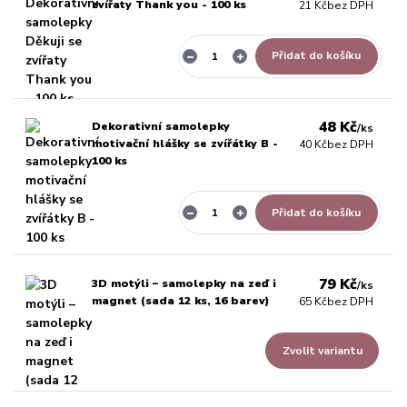
zvířaty Thank you - 100 ks
21 Kč
bez DPH
Přidat do košíku
48 Kč
Dekorativní samolepky
/
ks
motivační hlášky se zvířátky B -
40 Kč
bez DPH
100 ks
Přidat do košíku
79 Kč
3D motýli – samolepky na zeď i
/
ks
magnet (sada 12 ks, 16 barev)
65 Kč
bez DPH
Zvolit variantu