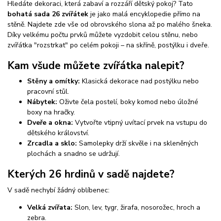
Hledáte dekoraci, která zabaví a rozzáří dětský pokoj? Tato
bohatá sada 26 zvířátek
je jako malá encyklopedie přímo na
stěně. Najdete zde vše od obrovského slona až po malého šneka.
Díky velkému počtu prvků můžete vyzdobit celou stěnu, nebo
zvířátka "rozstrkat" po celém pokoji – na skříně, postýlku i dveře.
Kam všude můžete zvířátka nalepit?
Stěny a omítky:
Klasická dekorace nad postýlku nebo
pracovní stůl.
Nábytek:
Oživte čela postelí, boky komod nebo úložné
boxy na hračky.
Dveře a okna:
Vytvořte vtipný uvítací prvek na vstupu do
dětského království.
Zrcadla a sklo:
Samolepky drží skvěle i na skleněných
plochách a snadno se udržují.
Kterých 26 hrdinů v sadě najdete?
V sadě nechybí žádný oblíbenec:
Velká zvířata:
Slon, lev, tygr, žirafa, nosorožec, hroch a
zebra.