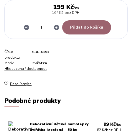
199 Kč
/
ks
164 Kč
bez DPH
Přidat do košíku
Číslo
SDL-0191
produktu:
Motiv:
Zvířátka
Hlídat cenu / dostupnost
Do oblíbených
Podobné produkty
99 Kč
Dekorativní dětské samolepky
/
ks
Zvířátka kreslená - 50 ks
82 Kč
bez DPH