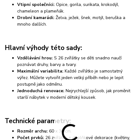
Vtipní společníci:
Opice, gorila, surikata, krokodýl,
chameleon a plameňák.
Drobní kamarádi:
Želva, ježek, šnek, motýl, beruška a
mnoho dalších.
Hlavní výhody této sady:
Vzdělávání hrou:
S 26 zvířátky se děti snadno naučí
poznávat druhy, barvy a tvary.
Maximální variabilita:
Každé zvířátko je samostatný
výřez. Můžete vytvořit jeden velký příběh nebo je lepit
postupně jako odměnu.
Jednoduchá renovace:
Nejrychlejší způsob, jak proměnit
starší nábytek v moderní dětský kousek.
Technické parametry:
Rozměr archu:
60 x 30 cm.
Počet prvků:
26 zvířátek + doplňkové dekorace (květiny,