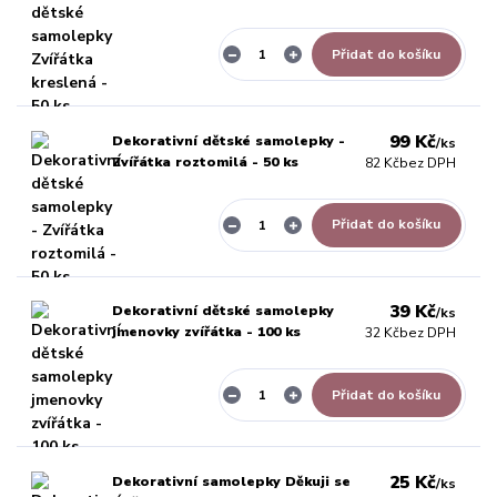
Přidat do košíku
99 Kč
Dekorativní dětské samolepky -
/
ks
Zvířátka roztomilá - 50 ks
82 Kč
bez DPH
Přidat do košíku
39 Kč
Dekorativní dětské samolepky
/
ks
jmenovky zvířátka - 100 ks
32 Kč
bez DPH
Přidat do košíku
25 Kč
Dekorativní samolepky Děkuji se
/
ks