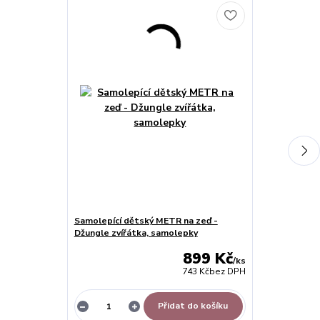
Samolepící dětský METR na zeď -
Dětský růstov
Džungle zvířátka, samolepky
899 Kč
/
ks
743 Kč
bez DPH
Přidat do košíku