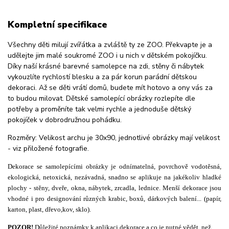
Kompletní specifikace
Všechny děti milují zvířátka a zvláště ty ze ZOO. Překvapte je a
udělejte jim malé soukromé ZOO i u nich v dětském pokojíčku.
Díky naší krásné barevné samolepce na zdi, stěny či nábytek
vykouzlíte rychlostí blesku a za pár korun parádní dětskou
dekoraci. Až se děti vrátí domů, budete mít hotovo a ony vás za
to budou milovat. Dětské samolepící obrázky rozlepíte dle
potřeby a proměníte tak velmi rychle a jednoduše dětský
pokojíček v dobrodružnou pohádku.
Rozměry: Velikost archu je 30x90, jednotlivé obrázky mají velikost
- viz přiložené fotografie.
Dekorace se samolepícími obrázky je odnímatelná, povrchově vodotěsná,
ekologická, netoxická, nezávadná, snadno se aplikuje na jakékoliv hladké
plochy - stěny, dveře, okna, nábytek, zrcadla, lednice. Menší dekorace jsou
vhodné i pro designování různých krabic, boxů, dárkových balení... (papír,
karton, plast, dřevo,kov, sklo).
POZOR!
Důležité poznámky k aplikaci dekorace a co je nutné vědět, než