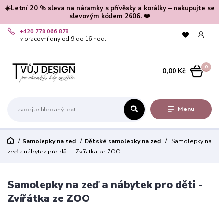
☀️Letní 20 % sleva na náramky s přívěsky a korálky – nakupujte se
slevovým kódem 2606. ❤️
+420 778 066 878
v pracovní dny od 9 do 16 hod.
0
0,00 Kč
Menu
Samolepky na zeď
Dětské samolepky na zeď
Samolepky na
zeď a nábytek pro děti - Zvířátka ze ZOO
Samolepky na zeď a nábytek pro děti -
Zvířátka ze ZOO