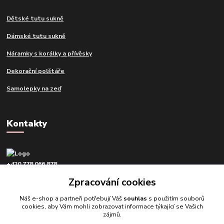
Dětské tutu sukně
Dámské tutu sukně
Náramky s korálky a přívěsky
Dekorační polštáře
Samolepky na zeď
Kontakty
+420 778 066 878
v pracovní dny od 9 do 16 hod.
Zpracování cookies
info@tvujdesign.cz
Náš e-shop a partneři potřebují Váš
souhlas
s použitím souborů
cookies, aby Vám mohli zobrazovat informace týkající se Vašich
zájmů.