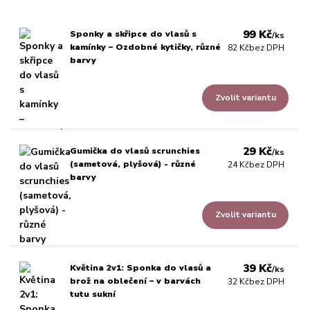
99 Kč
Sponky a skřipce do vlasů s
/
ks
kamínky – Ozdobné kytičky, různé
82 Kč
bez DPH
barvy
Zvolit variantu
29 Kč
Gumička do vlasů scrunchies
/
ks
(sametová, plyšová) - různé
24 Kč
bez DPH
barvy
Zvolit variantu
39 Kč
Květina 2v1: Sponka do vlasů a
/
ks
brož na oblečení – v barvách
32 Kč
bez DPH
tutu sukní