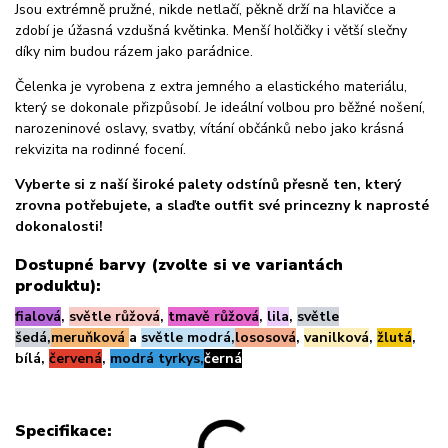
Jsou extrémně pružné, nikde netlačí, pěkně drží na hlavičce a
zdobí je úžasná vzdušná květinka. Menší holčičky i větší slečny
díky nim budou rázem jako parádnice.
Čelenka je vyrobena z extra jemného a elastického materiálu,
který se dokonale přizpůsobí. Je ideální volbou pro běžné nošení,
narozeninové oslavy, svatby, vítání občánků nebo jako krásná
rekvizita na rodinné focení.
Vyberte si z naší široké palety odstínů přesně ten, který
zrovna potřebujete, a slaďte outfit své princezny k naprosté
dokonalosti!
Dostupné barvy (zvolte si ve variantách
produktu):
fialová
,
světle růžová
,
tmavě růžová
,
lila
,
světle
šedá,
meruňková
a
světle modrá,
lososová
,
vanilková
,
žlutá
,
bílá,
červená
,
modrá tyrkys,
černá
Specifikace: