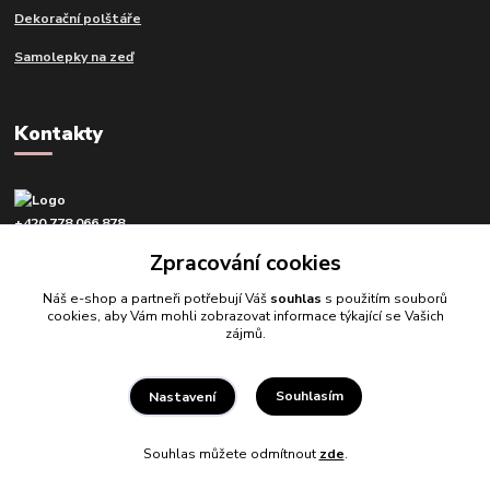
Dekorační polštáře
Samolepky na zeď
Kontakty
+420 778 066 878
v pracovní dny od 9 do 16 hod.
Zpracování cookies
info@tvujdesign.cz
Náš e-shop a partneři potřebují Váš
souhlas
s použitím souborů
cookies, aby Vám mohli zobrazovat informace týkající se Vašich
zájmů.
Souhlasím
Nastavení
Tvujdesign.cz
Souhlas můžete odmítnout
zde
.
Vytvořeno na
Eshop-rychle.cz