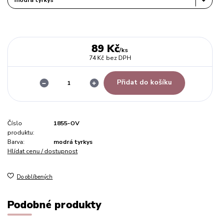
89 Kč
/
ks
74 Kč
bez DPH
Přidat do košíku
Číslo
1855-OV
produktu:
Barva:
modrá tyrkys
Hlídat cenu / dostupnost
Do oblíbených
Podobné produkty