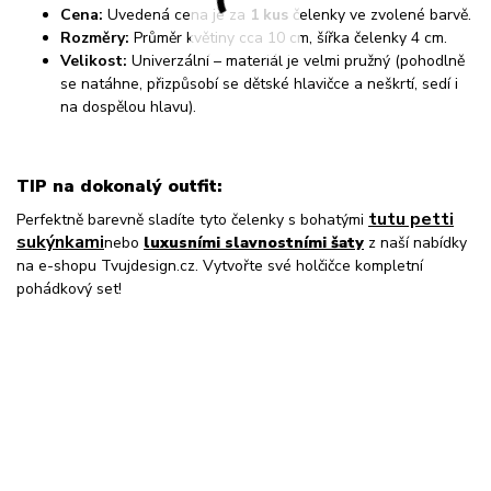
Cena:
Uvedená cena je za
1 kus
čelenky ve zvolené barvě.
Rozměry:
Průměr květiny cca 10 cm, šířka čelenky 4 cm.
Velikost:
Univerzální – materiál je velmi pružný (pohodlně
se natáhne, přizpůsobí se dětské hlavičce a neškrtí, sedí i
na dospělou hlavu).
TIP na dokonalý outfit:
tutu petti
Perfektně barevně sladíte tyto čelenky s bohatými
sukýnkami
nebo
luxusními slavnostními šaty
z naší nabídky
na e-shopu Tvujdesign.cz. Vytvořte své holčičce kompletní
pohádkový set!