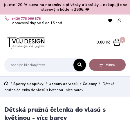
☀️Letní 20 % sleva na náramky s přívěsky a korálky – nakupujte se
slevovým kódem 2606. ❤️
+420 778 066 878
v pracovní dny od 9 do 16 hod.
0
0,00 Kč
Menu
Šperky a doplňky
Ozdoby do vlasů
Čelenky
Dětská
pružná čelenka do vlasů s květinou - více barev
Dětská pružná čelenka do vlasů s
květinou - více barev