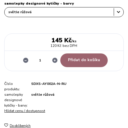
samolepky designové kytičky - barvy
145 Kč
/
ks
120 Kč
bez DPH
Přidat do košíku
Číslo
SDXS-AY002A-N-RU
produktu:
samolepky
světle růžová
designové
kytičky - barvy:
Hlídat cenu / dostupnost
Do oblíbených