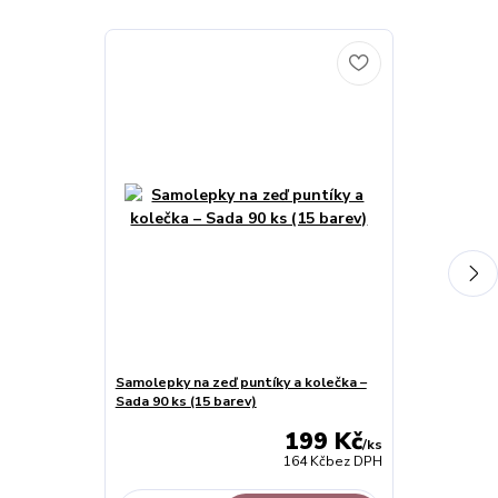
Samolepky na zeď puntíky a kolečka –
Samolepky na 
Sada 90 ks (15 barev)
199 Kč
/
ks
164 Kč
bez DPH