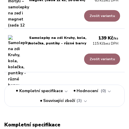
magnet (sada 12 ks, 16 barev)
65 Kč
bez DPH
Zvolit variantu
139 Kč
Samolepky na zdi Kruhy, kola,
/
ks
kolečka, puntíky - různé barvy
115 Kč
bez DPH
Zvolit variantu
Kompletní specifikace
Hodnocení
0
Související zboží
3
Kompletní specifikace