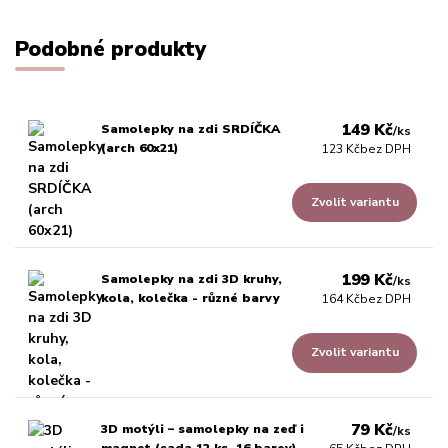
Podobné produkty
149 Kč
Samolepky na zdi SRDÍČKA
/
ks
(arch 60x21)
123 Kč
bez DPH
Zvolit variantu
199 Kč
Samolepky na zdi 3D kruhy,
/
ks
kola, kolečka - různé barvy
164 Kč
bez DPH
Zvolit variantu
79 Kč
3D motýli – samolepky na zeď i
/
ks