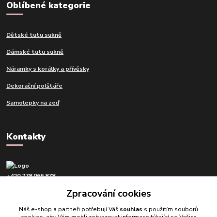
Oblíbené kategorie
Dětské tutu sukně
Dámské tutu sukně
Náramky s korálky a přívěsky
Dekorační polštáře
Samolepky na zeď
Kontakty
+420 778 066 878
v pracovní dny od 9 do 16 hod.
Zpracování cookies
info@tvujdesign.cz
Náš e-shop a partneři potřebují Váš
souhlas
s použitím souborů
cookies, aby Vám mohli zobrazovat informace týkající se Vašich