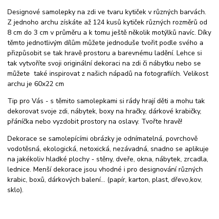
Designové samolepky na zdi ve tvaru kytiček v různých barvách.
Z jednoho archu získáte až 124 kusů kytiček různých rozměrů od
8 cm do 3 cm v průměru a k tomu ještě několik motýlků navíc. Díky
těmto jednotlivým dílům můžete jednoduše tvořit podle svého a
přizpůsobit se tak hravě prostoru a barevnému ladění. Lehce si
tak vytvoříte svoji originální dekoraci na zdi či nábytku nebo se
můžete také inspirovat z našich nápadů na fotografiích. Velikost
archu je 60x22 cm
Tip pro Vás - s těmito samolepkami si rády hrají děti a mohu tak
dekorovat svoje zdi, nábytek, boxy na hračky, dárkové krabičky,
přáníčka nebo vyzdobit prostory na oslavy. Tvořte hravě!
Dekorace se samolepícími obrázky je odnímatelná, povrchově
vodotěsná, ekologická, netoxická, nezávadná, snadno se aplikuje
na jakékoliv hladké plochy - stěny, dveře, okna, nábytek, zrcadla,
lednice. Menší dekorace jsou vhodné i pro designování různých
krabic, boxů, dárkových balení... (papír, karton, plast, dřevo,kov,
sklo).