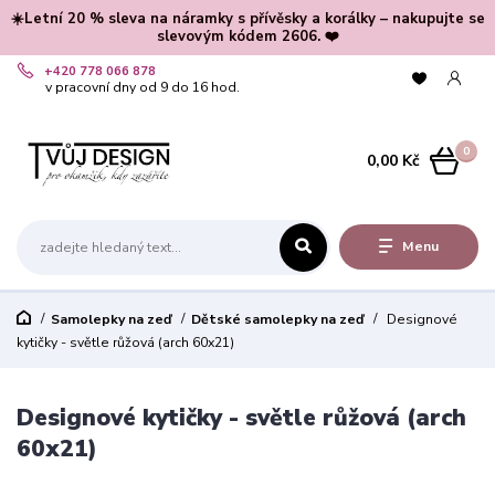
☀️Letní 20 % sleva na náramky s přívěsky a korálky – nakupujte se
slevovým kódem 2606. ❤️
+420 778 066 878
v pracovní dny od 9 do 16 hod.
0
0,00 Kč
Menu
Samolepky na zeď
Dětské samolepky na zeď
Designové
kytičky - světle růžová (arch 60x21)
Designové kytičky - světle růžová (arch
60x21)