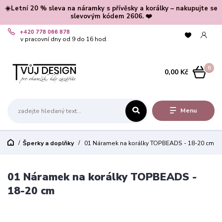
☀️Letní 20 % sleva na náramky s přívěsky a korálky – nakupujte se
slevovým kódem 2606. ❤️
+420 778 066 878
v pracovní dny od 9 do 16 hod.
0
0,00 Kč
Menu
Šperky a doplňky
01 Náramek na korálky TOPBEADS - 18-20 cm
01 Náramek na korálky TOPBEADS -
18-20 cm