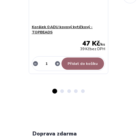
Korálek 0 ADU kovový kytičkový -
Korálek 02 AN
TOPBEADS
TOPBEADS
47 Kč
/
ks
39 Kč
bez DPH
Přidat do košíku
Doprava zdarma