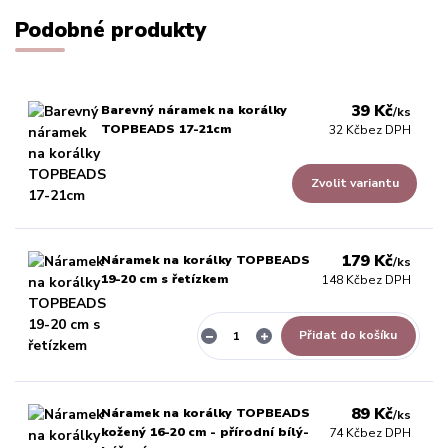
Podobné produkty
39 Kč
Barevný náramek na korálky
/
ks
TOPBEADS 17-21cm
32 Kč
bez DPH
Zvolit variantu
179 Kč
Náramek na korálky TOPBEADS
/
ks
19-20 cm s řetízkem
148 Kč
bez DPH
Přidat do košíku
89 Kč
Náramek na korálky TOPBEADS
/
ks
kožený 16-20 cm - přírodní bílý-
74 Kč
bez DPH