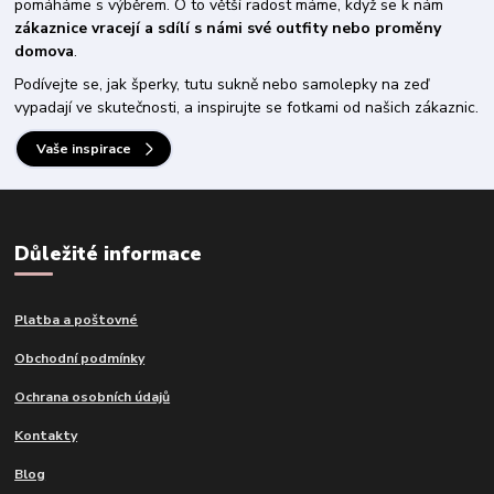
pomáháme s výběrem. O to větší radost máme, když se k nám
zákaznice vracejí a sdílí s námi své outfity nebo proměny
domova
.
Podívejte se, jak šperky, tutu sukně nebo samolepky na zeď
vypadají ve skutečnosti, a inspirujte se fotkami od našich zákaznic.
Vaše inspirace
Důležité informace
Platba a poštovné
Obchodní podmínky
Ochrana osobních údajů
Kontakty
Blog