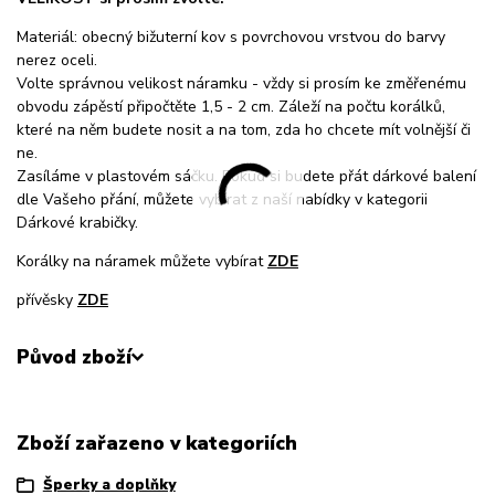
Materiál: obecný bižuterní kov s povrchovou vrstvou do barvy
nerez oceli.
Volte správnou velikost náramku - vždy si prosím ke změřenému
obvodu zápěstí připočtěte 1,5 - 2 cm. Záleží na počtu korálků,
které na něm budete nosit a na tom, zda ho chcete mít volnější či
ne.
Zasíláme v plastovém sáčku. Pokud si budete přát dárkové balení
dle Vašeho přání, můžete vybírat z naší nabídky v kategorii
Dárkové krabičky.
Korálky na náramek můžete vybírat
ZDE
přívěsky
ZDE
Původ zboží
Zboží zařazeno v kategoriích
Šperky a doplňky