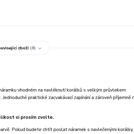
uvisející zboží
8
 náramku vhodném na navléknutí korálků s velkým průvlekem
ednoduché praktické zacvakávací zapínání a zároveň příjemně n
likost si prosím zvolte.
é barvě. Pokud budete chtít poslat náramek s navlečenými korálky