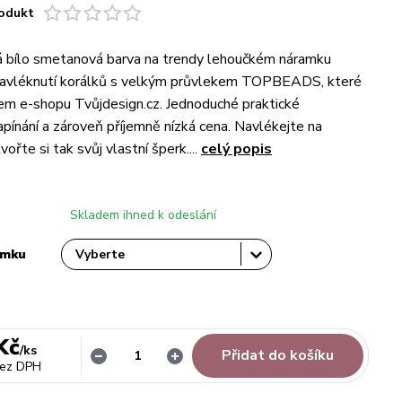
odukt
á bílo smetanová barva na trendy lehoučkém náramku
avléknutí korálků s velkým průvlekem TOPBEADS, které
em e-shopu Tvůjdesign.cz. Jednoduché praktické
apínání a zároveň příjemně nízká cena. Navlékejte na
ořte si tak svůj vlastní šperk....
celý popis
Skladem ihned k odeslání
amku
Kč
/
ks
Přidat do košíku
ez DPH