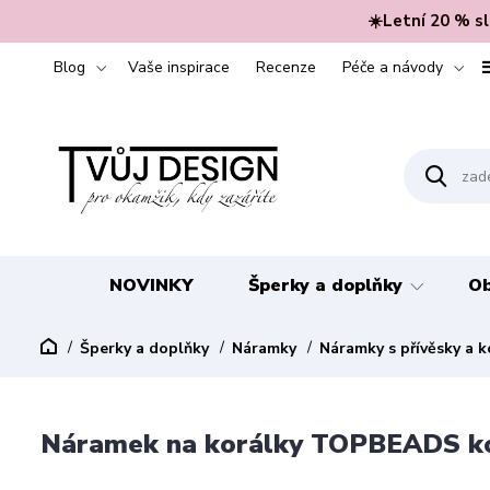
☀️Letní 20 % s
Blog
Vaše inspirace
Recenze
Péče a návody
NOVINKY
Šperky a doplňky
Ob
Šperky a doplňky
Náramky
Náramky s přívěsky a k
Náramek na korálky TOPBEADS kož