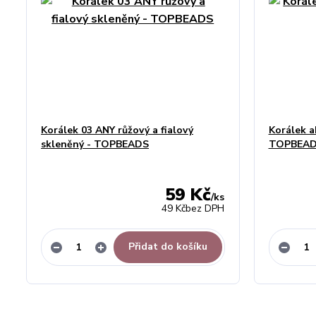
Korálek 03 ANY růžový a fialový
Korálek a
skleněný - TOPBEADS
TOPBEA
59 Kč
/
ks
49 Kč
bez DPH
Přidat do košíku