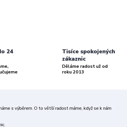
do 24
Tisíce spokojených
zákaznic
áme,
Děláme radost už od
ručujeme
roku 2013
áháme s výběrem. O to větší radost máme, když se k nám
ic.