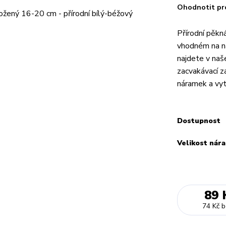
Ohodnotit pr
Přírodní pěkn
vhodném na n
najdete v naš
zacvakávací z
náramek a vytv
Dostupnost
Velikost nár
89 
74 Kč
b