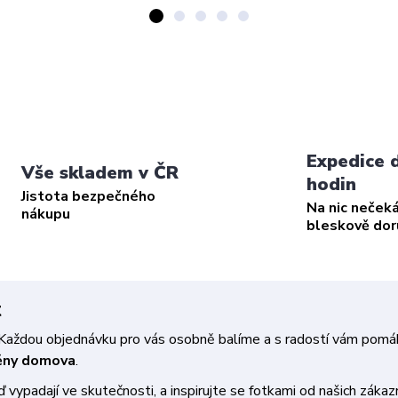
Expedice 
Vše skladem v ČR
hodin
Jistota bezpečného
Na nic neček
nákupu
bleskově do
t
a. Každou objednávku pro vás osobně balíme a s radostí vám pom
měny domova
.
vypadají ve skutečnosti, a inspirujte se fotkami od našich zákazn