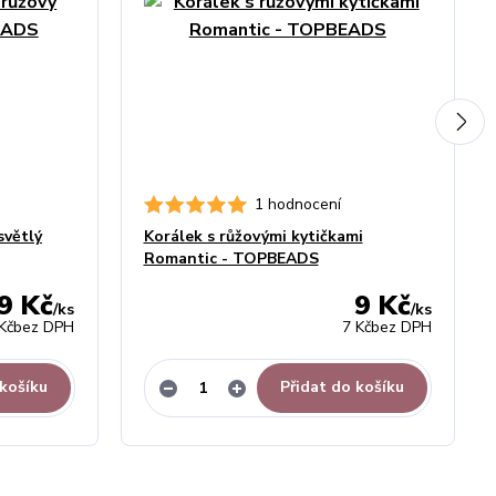
1 hodnocení
světlý
Korálek s růžovými kytičkami
Romantic - TOPBEADS
9 Kč
9 Kč
/
ks
/
ks
Kč
bez DPH
7 Kč
bez DPH
 košíku
Přidat do košíku