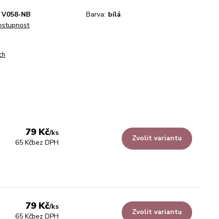
V058-NB
Barva:
bílá
dostupnost
ch
79 Kč
/
ks
Zvolit variantu
65 Kč
bez DPH
79 Kč
/
ks
Zvolit variantu
65 Kč
bez DPH