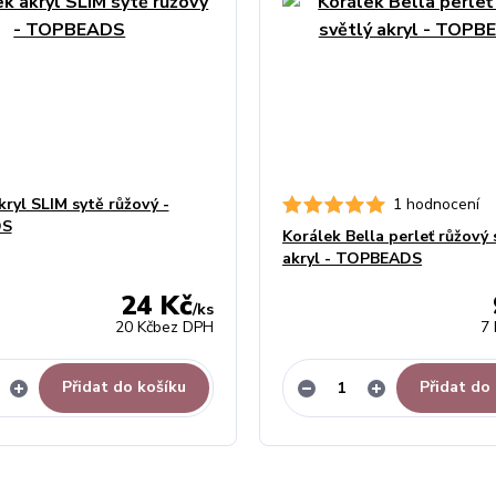
kryl SLIM sytě růžový -
1 hodnocení
DS
Korálek Bella perleť růžový 
akryl - TOPBEADS
24 Kč
/
ks
20 Kč
bez DPH
7 
Přidat do košíku
Přidat do