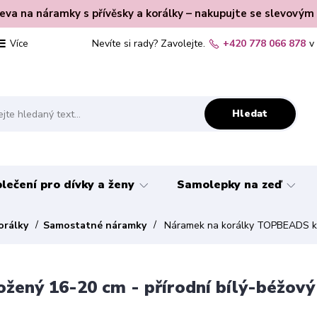
leva na náramky s přívěsky a korálky – nakupujte se slevovým
Nevíte si rady? Zavolejte.
+420 778 066 878
v
Více
Hledat
lečení pro dívky a ženy
Samolepky na zeď
orálky
Samostatné náramky
Náramek na korálky TOPBEADS kož
ený 16-20 cm - přírodní bílý-béžový