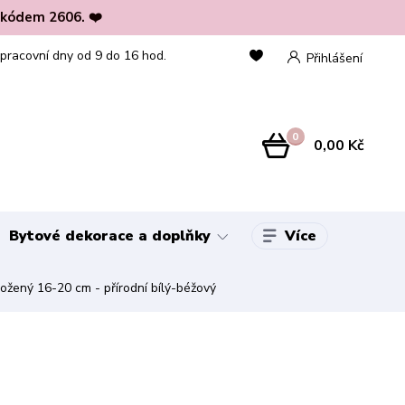
 kódem 2606. ❤️
 pracovní dny od 9 do 16 hod.
Přihlášení
0
0,00 Kč
Více
Bytové dekorace a doplňky
ený 16-20 cm - přírodní bílý-béžový