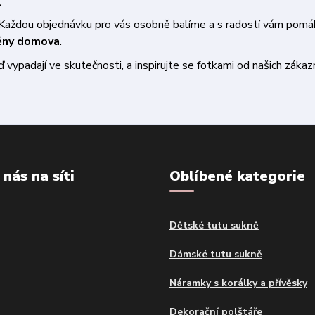
t
a. Každou objednávku pro vás osobně balíme a s radostí vám pom
měny domova
.
vypadají ve skutečnosti, a inspirujte se fotkami od našich zákazn
 nás na síti
Oblíbené kategorie
Dětské tutu sukně
Dámské tutu sukně
Náramky s korálky a přívěsky
Dekorační polštáře