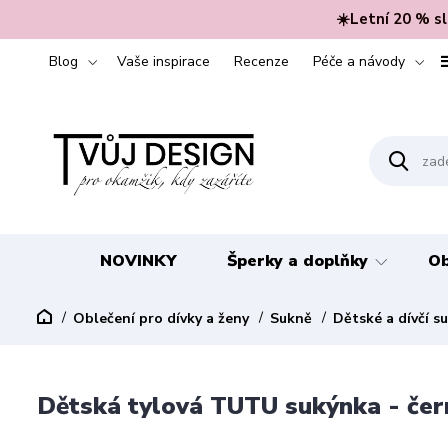
☀️Letní 20 % s
Blog
Vaše inspirace
Recenze
Péče a návody
NOVINKY
Šperky a doplňky
Ob
Oblečení pro dívky a ženy
Sukně
Dětské a dívčí s
Dětská tylová TUTU sukýnka - čer