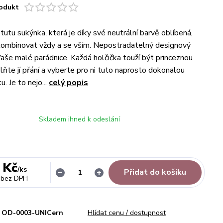
odukt
utu sukýnka, která je díky své neutrální barvě oblíbená,
 kombinovat vždy a se vším. Nepostradatelný designový
aše malé parádnice. Každá holčička touží být princeznou
lňte jí přání a vyberte pro ni tuto naprosto dokonalou
 Je to nejo...
celý popis
Skladem ihned k odeslání
 Kč
/
ks
Přidat do košíku
bez DPH
OD-0003-UNICern
Hlídat cenu / dostupnost