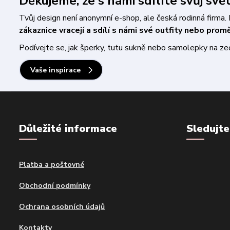
Děkujeme, že s námi sdílíte svůj svě
Tvůj design není anonymní e-shop, ale česká rodinná firm
zákaznice vracejí a sdílí s námi své outfity nebo pro
Podívejte se, jak šperky, tutu sukně nebo samolepky na zeď 
Vaše inspirace
Důležité informace
Sledujte
Platba a poštovné
Obchodní podmínky
Ochrana osobních údajů
Kontakty