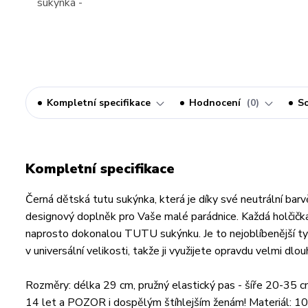
Kompletní specifikace
Hodnocení
0
So
Kompletní specifikace
Černá dětská tutu sukýnka, která je díky své neutrální bar
designový doplněk pro Vaše malé parádnice. Každá holčička t
naprosto dokonalou TUTU sukýnku. Je to nejoblíbenější t
v universální velikosti, takže ji využijete opravdu velmi dlo
Rozměry: délka 29 cm, pružný elastický pas - šíře 20-35 c
14 let a POZOR i dospělým štíhlejším ženám! Materiál: 100