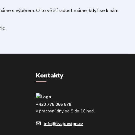
áháme s výběrem. O to větší radost máme, když se k nám
ic.
Kontakty
+420 778 066 878
v pracovní dny od 9 do 16 hod.
info@tvujdesign.cz