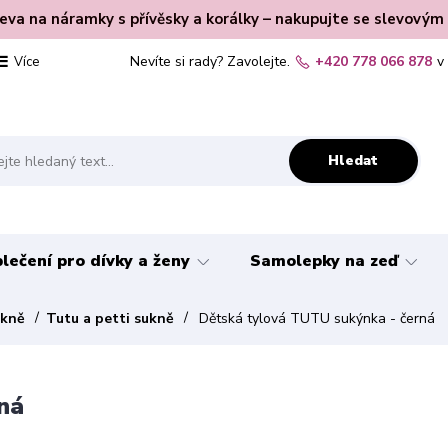
leva na náramky s přívěsky a korálky – nakupujte se slevovým
Nevíte si rady? Zavolejte.
+420 778 066 878
v
Více
Hledat
lečení pro dívky a ženy
Samolepky na zeď
ukně
Tutu a petti sukně
Dětská tylová TUTU sukýnka - černá
ná