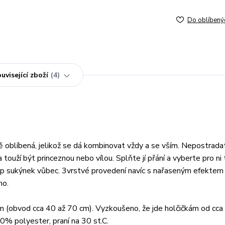
Do oblíbený
uvisející zboží
4
vě oblíbená, jelikož se dá kombinovat vždy a se vším. Nepostrada
ouží být princeznou nebo vílou. Splňte jí přání a vyberte pro ni
yp sukýnek vůbec. 3vrstvé provedení navíc s nařaseným efektem
uho.
m (obvod cca 40 až 70 cm). Vyzkoušeno, že jde holčičkám od cca
% polyester, praní na 30 st.C.