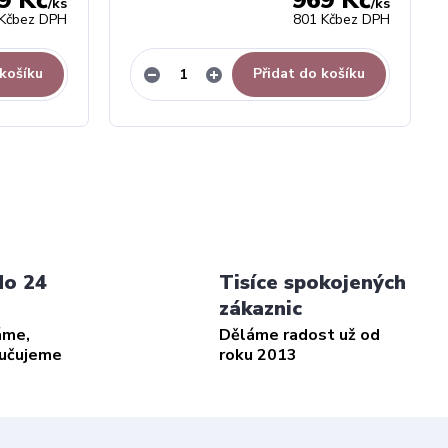
9 Kč
969 Kč
/
ks
/
ks
Kč
bez DPH
801 Kč
bez DPH
 košíku
Přidat do košíku
do 24
Tisíce spokojených
zákaznic
áme,
Děláme radost už od
ručujeme
roku 2013