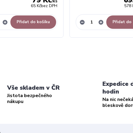
79 Kč
69
/
ks
65 Kč
bez DPH
578 
Přidat do košíku
Přidat do
Expedice 
Vše skladem v ČR
hodin
Jistota bezpečného
Na nic neček
nákupu
bleskově do