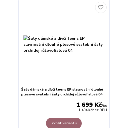
Šaty dámské a dívčí teens EP slavnostní dlouhé
plesové svatební šaty orchidej růžovofialová 04
1 699 Kč
/
ks
1 404 Kč
bez DPH
Zvolit variantu