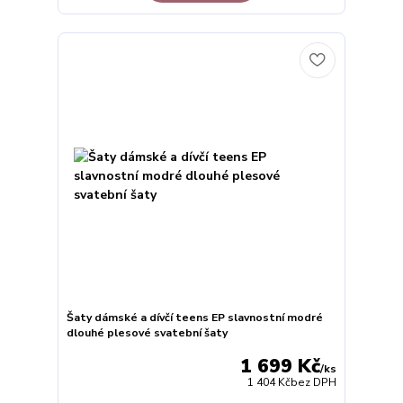
Šaty dámské a dívčí teens EP slavnostní modré
dlouhé plesové svatební šaty
1 699 Kč
/
ks
1 404 Kč
bez DPH