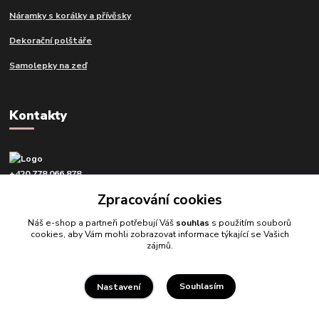
Náramky s korálky a přívěsky
Dekorační polštáře
Samolepky na zeď
Kontakty
+420 778 066 878
v pracovní dny od 9 do 16 hod.
Zpracování cookies
info@tvujdesign.cz
Náš e-shop a partneři potřebují Váš
souhlas
s použitím souborů
cookies, aby Vám mohli zobrazovat informace týkající se Vašich
zájmů.
Souhlasím
Nastavení
Tvujdesign.cz