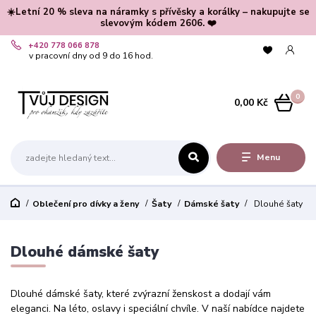
☀️Letní 20 % sleva na náramky s přívěsky a korálky – nakupujte se
slevovým kódem 2606. ❤️
+420 778 066 878
v pracovní dny od 9 do 16 hod.
0
0,00 Kč
Menu
Oblečení pro dívky a ženy
Šaty
Dámské šaty
Dlouhé šaty
Dlouhé dámské šaty
Dlouhé dámské šaty, které zvýrazní ženskost a dodají vám
eleganci. Na léto, oslavy i speciální chvíle. V naší nabídce najdete