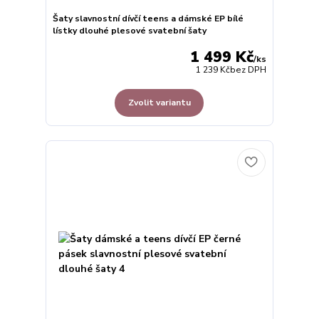
Šaty slavnostní dívčí teens a dámské EP bílé
lístky dlouhé plesové svatební šaty
1 499 Kč
/
ks
1 239 Kč
bez DPH
Zvolit variantu