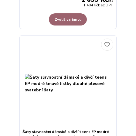
/
ks
1 404 Kč
bez DPH
Zvolit variantu
Šaty slavnostní dámské a dívčí teens EP modré