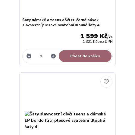
Šaty dámské a teens dívčí EP černé pásek
slavnostní plesové svatební dlouhé šaty 4
1 599 Kč
/
ks
1 321 Kč
bez DPH
Přidat do košíku