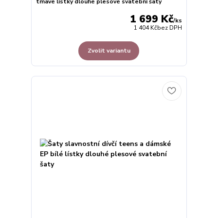
tmavé lístky dlouhé plesové svatební šaty
1 699 Kč
/
ks
1 404 Kč
bez DPH
Zvolit variantu