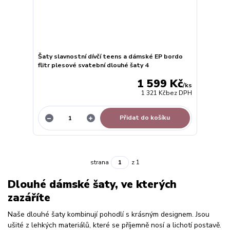
Šaty slavnostní dívčí teens a dámské EP bordo
flitr plesové svatební dlouhé šaty 4
1 599 Kč
/
ks
1 321 Kč
bez DPH
Přidat do košíku
strana
z 1
Dlouhé dámské šaty, ve kterých
zazáříte
Naše dlouhé šaty kombinují pohodlí s krásným designem. Jsou
ušité z lehkých materiálů, které se příjemně nosí a lichotí postavě.