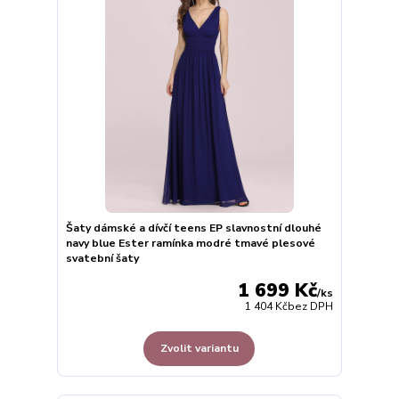
Šaty dámské a dívčí teens EP slavnostní dlouhé
navy blue Ester ramínka modré tmavé plesové
svatební šaty
1 699 Kč
/
ks
1 404 Kč
bez DPH
Zvolit variantu