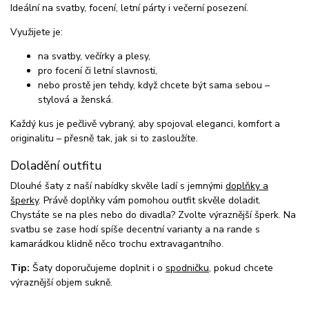
Ideální na svatby, focení, letní párty i večerní posezení.
Využijete je:
na svatby, večírky a plesy,
pro focení či letní slavnosti,
nebo prostě jen tehdy, když chcete být sama sebou –
stylová a ženská.
Každý kus je pečlivě vybraný, aby spojoval eleganci, komfort a
originalitu – přesně tak, jak si to zasloužíte.
Doladění outfitu
Dlouhé šaty z naší nabídky skvěle ladí s jemnými
doplňky a
šperky
. Právě doplňky vám pomohou outfit skvěle doladit.
Chystáte se na ples nebo do divadla? Zvolte výraznější šperk. Na
svatbu se zase hodí spíše decentní varianty a na rande s
kamarádkou klidně něco trochu extravagantního.
Tip:
Šaty doporučujeme doplnit i o
spodničku
, pokud chcete
výraznější objem sukně.