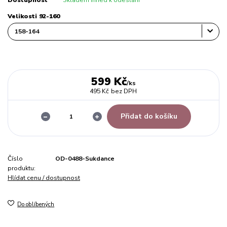
Dostupnost
Skladem ihned k odeslání
Velikosti 92-160
599 Kč
/
ks
495 Kč
bez DPH
Přidat do košíku
Číslo
OD-0488-Sukdance
produktu:
Hlídat cenu / dostupnost
Do oblíbených