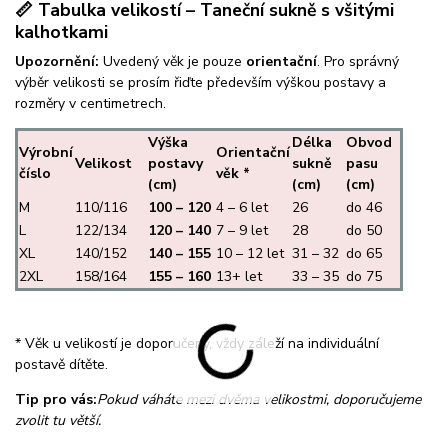
📏 Tabulka velikostí – Taneční sukně s všitými
kalhotkami
Upozornění:
Uvedený věk je pouze
orientační
. Pro správný
výběr velikosti se prosím řiďte především výškou postavy a
rozměry v centimetrech.
Výška
Délka
Obvod
Výrobní
Orientační
Velikost
postavy
sukně
pasu
číslo
věk *
(cm)
(cm)
(cm)
M
110/116
100 – 120
4 – 6 let
26
do 46
L
122/134
120 – 140
7 – 9 let
28
do 50
XL
140/152
140 – 155
10 – 12 let
31 – 32
do 65
2XL
158/164
155 – 160
13+ let
33 – 35
do 75
* Věk u velikostí je doporučený, vždy záleží na individuální
postavě dítěte.
Tip pro vás:
Pokud váháte mezi dvěma velikostmi, doporučujeme
zvolit tu větší.