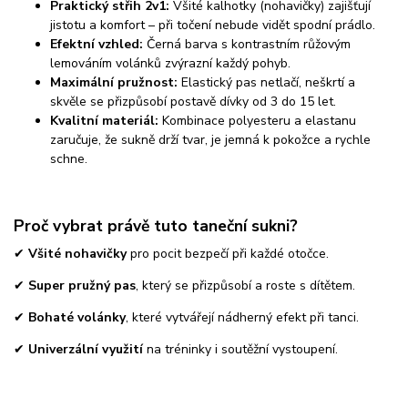
Praktický střih 2v1:
Všité kalhotky (nohavičky) zajišťují
jistotu a komfort – při točení nebude vidět spodní prádlo.
Efektní vzhled:
Černá barva s kontrastním růžovým
lemováním volánků zvýrazní každý pohyb.
Maximální pružnost:
Elastický pas netlačí, neškrtí a
skvěle se přizpůsobí postavě dívky od 3 do 15 let.
Kvalitní materiál:
Kombinace polyesteru a elastanu
zaručuje, že sukně drží tvar, je jemná k pokožce a rychle
schne.
Proč vybrat právě tuto taneční sukni?
✔
Všité nohavičky
pro pocit bezpečí při každé otočce.
✔
Super pružný pas
, který se přizpůsobí a roste s dítětem.
✔
Bohaté volánky
, které vytvářejí nádherný efekt při tanci.
✔
Univerzální využití
na tréninky i soutěžní vystoupení.