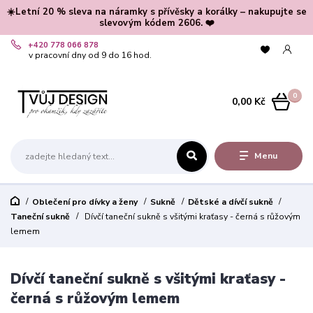
☀️Letní 20 % sleva na náramky s přívěsky a korálky – nakupujte se
slevovým kódem 2606. ❤️
+420 778 066 878
v pracovní dny od 9 do 16 hod.
0
0,00 Kč
Menu
Oblečení pro dívky a ženy
Sukně
Dětské a dívčí sukně
Taneční sukně
Dívčí taneční sukně s všitými kraťasy - černá s růžovým
lemem
Dívčí taneční sukně s všitými kraťasy -
černá s růžovým lemem