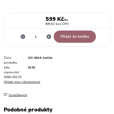
599 Kč
/
ks
495 Kč
bez DPH
Přidat do košíku
Číslo
OD-0616-SatDe
produktu:
šaty
0130
slavnostní
0090-00170:
Hlídat cenu / dostupnost
Do oblíbených
Podobné produkty