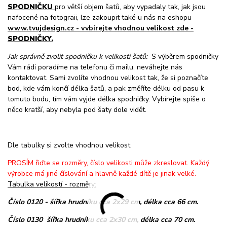
SPODNIČKU
pro větší objem šatů, aby vypadaly tak, jak jsou
nafocené na fotograii, lze zakoupit také u nás na eshopu
www.tvujdesign.cz - vvbírejte vhodnou velikost zde -
SPODNIČKY.
Jak správně zvolit spodničku k velikosti šatů:
S výběrem spodničky
Vám rádi poradíme na telefonu či mailu, neváhejte nás
kontaktovat. Sami zvolíte vhodnou velikost tak, že si poznačíte
bod, kde vám končí délka šatů, a pak změříte délku od pasu k
tomuto bodu, tím vám vyjde délka spodničky. Vybírejte spíše o
něco kratší, aby nebyla pod šaty dole vidět.
Dle tabulky si zvolte vhodnou velikost.
PROSÍM řiďte se rozměry, číslo velikosti může zkreslovat. Každý
výrobce má jiné číslování a hlavně každé dítě je jinak velké.
Tabulka velikostí - rozměry:
Číslo 0120 - šířka hrudníku cca 2x29 cm, délka cca 66 cm.
Číslo 0130 šířka hrudníku cca 2x30 cm, délka cca 70 cm.