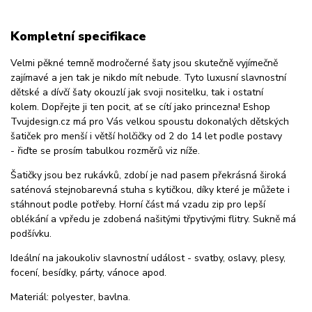
Kompletní specifikace
Velmi pěkné temně modročerné šaty jsou skutečně vyjímečně
zajímavé a jen tak je nikdo mít nebude. Tyto luxusní slavnostní
dětské a dívčí šaty okouzlí jak svoji nositelku, tak i ostatní
kolem. Dopřejte ji ten pocit, ať se cítí jako princezna! Eshop
Tvujdesign.cz má pro Vás velkou spoustu dokonalých dětských
šatiček pro menší i větší holčičky od 2 do 14 let podle postavy
- řiďte se prosím tabulkou rozměrů viz níže.
Šatičky jsou bez rukávků, zdobí je nad pasem překrásná široká
saténová stejnobarevná stuha s kytičkou, díky které je můžete i
stáhnout podle potřeby. Horní část má vzadu zip pro lepší
oblékání a vpředu je zdobená našitými třpytivými flitry. Sukně má
podšívku.
Ideální na jakoukoliv slavnostní událost - svatby, oslavy, plesy,
focení, besídky, párty, vánoce apod.
Materiál: polyester, bavlna.