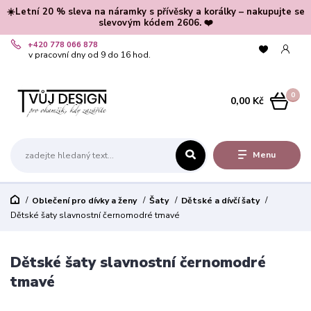
☀️Letní 20 % sleva na náramky s přívěsky a korálky – nakupujte se
slevovým kódem 2606. ❤️
+420 778 066 878
v pracovní dny od 9 do 16 hod.
0
0,00 Kč
Menu
Oblečení pro dívky a ženy
Šaty
Dětské a dívčí šaty
Dětské šaty slavnostní černomodré tmavé
Dětské šaty slavnostní černomodré
tmavé