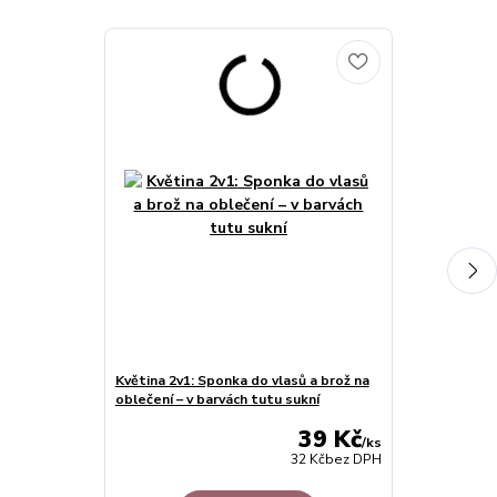
Květina 2v1: Sponka do vlasů a brož na
Šaty dětské s
oblečení – v barvách tutu sukní
kabelka KOMP
39 Kč
/
ks
32 Kč
bez DPH