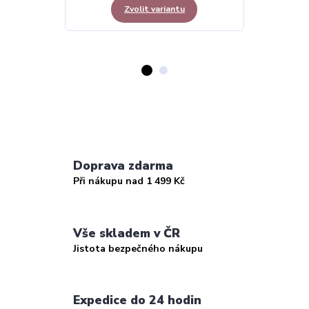
Zvolit variantu
Z
Doprava zdarma
Při nákupu nad 1 499 Kč
Vše skladem v ČR
Jistota bezpečného nákupu
Expedice do 24 hodin