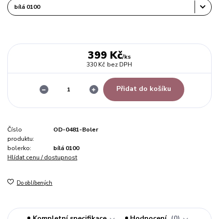
399 Kč
/
ks
330 Kč
bez DPH
Přidat do košíku
Číslo
OD-0481-Boler
produktu:
bolerko:
bílá 0100
Hlídat cenu / dostupnost
Do oblíbených
Kompletní specifikace
Hodnocení
0