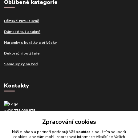
Oblíbené kategorie
Dětské tutu sukně
Dámské tutu sukně
Náramky s korálky a přívěsky
Dekorační polštáře
Samolepky na zeď
Kontakty
+420 778 066 878
v pracovní dny od 9 do 16 hod.
Zpracování cookies
info@tvujdesign.cz
Náš e-shop a partneři potřebují Váš
souhlas
s použitím souborů
cookies, aby Vám mohli zobrazovat informace týkající se Vašich