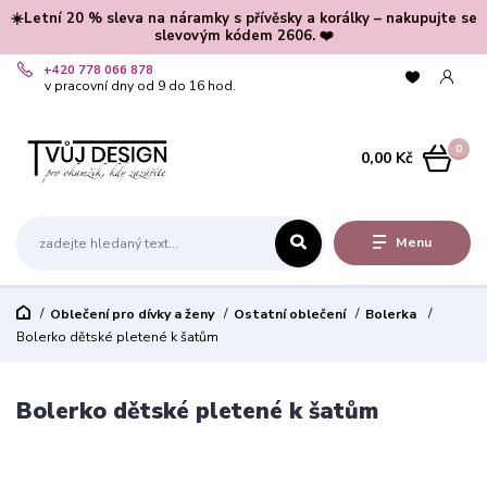
☀️Letní 20 % sleva na náramky s přívěsky a korálky – nakupujte se
slevovým kódem 2606. ❤️
+420 778 066 878
v pracovní dny od 9 do 16 hod.
0
0,00 Kč
Menu
Oblečení pro dívky a ženy
Ostatní oblečení
Bolerka
Bolerko dětské pletené k šatům
Bolerko dětské pletené k šatům