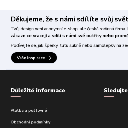
Děkujeme, že s námi sdílíte svůj svě
Tvůj design není anonymní e-shop, ale česká rodinná firm
zákaznice vracejí a sdílí s námi své outfity nebo pro
Podívejte se, jak šperky, tutu sukně nebo samolepky na zeď 
Vaše inspirace
Důležité informace
Sledujte
Platba a poštovné
Obchodní podmínky