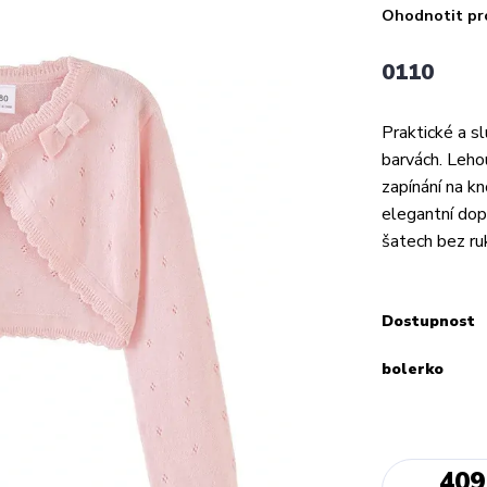
Ohodnotit pr
0110
Praktické a s
barvách. Leho
zapínání na kn
elegantní dopl
šatech bez ru
Dostupnost
bolerko
409