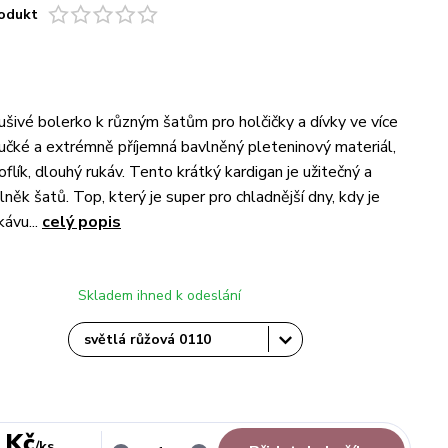
odukt
lušivé bolerko k různým šatům pro holčičky a dívky ve více
učké a extrémně příjemná bavlněný pleteninový materiál,
oflík, dlouhý rukáv. Tento krátký kardigan je užitečný a
něk šatů. Top, který je super pro chladnější dny, kdy je
kávu...
celý popis
Skladem ihned k odeslání
 Kč
/
ks