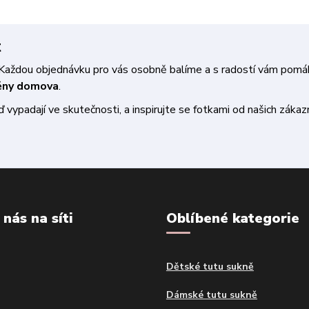
t
a. Každou objednávku pro vás osobně balíme a s radostí vám pom
měny domova
.
vypadají ve skutečnosti, a inspirujte se fotkami od našich zákazn
 nás na síti
Oblíbené kategorie
Dětské tutu sukně
Dámské tutu sukně