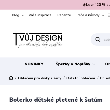
☀️Letní 20 % s
Blog
Vaše inspirace
Recenze
Péče a návody
NOVINKY
Šperky a doplňky
Ob
Oblečení pro dívky a ženy
Ostatní oblečení
Bole
Bolerko dětské pletené k šatům