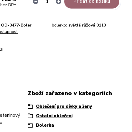
Přidat do košíku
bez DPH
OD-0477-Boler
bolerko:
světlá růžová 0110
dostupnost
ch
Zboží zařazeno v kategoriích
Oblečení pro dívky a ženy
leteninový
Ostatní oblečení
ro
Bolerka