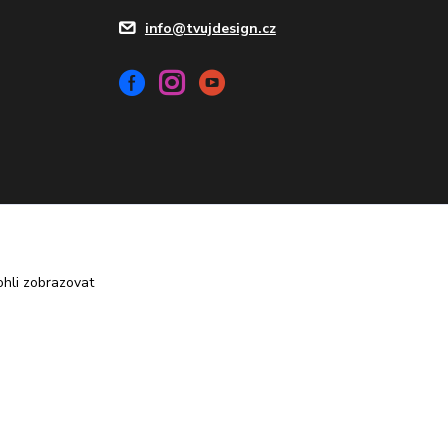
info@tvujdesign.cz
Vytvořeno na
Eshop-rychle.cz
hli zobrazovat