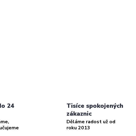
do 24
Tisíce spokojených
zákaznic
áme,
Děláme radost už od
ručujeme
roku 2013