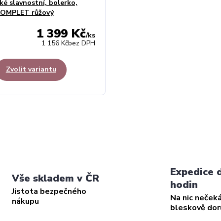
ké slavnostní, bolerko,
KOMPLET růžový
1 399 Kč
/
ks
1 156 Kč
bez DPH
Zvolit variantu
Expedice 
Vše skladem v ČR
hodin
Jistota bezpečného
Na nic neček
nákupu
bleskově do