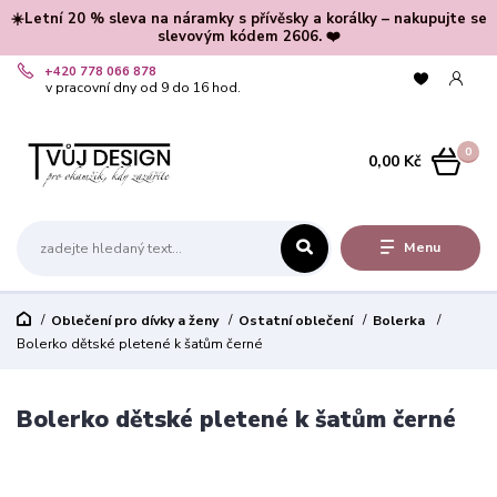
☀️Letní 20 % sleva na náramky s přívěsky a korálky – nakupujte se
slevovým kódem 2606. ❤️
+420 778 066 878
v pracovní dny od 9 do 16 hod.
0
0,00 Kč
Menu
Oblečení pro dívky a ženy
Ostatní oblečení
Bolerka
Bolerko dětské pletené k šatům černé
Bolerko dětské pletené k šatům černé