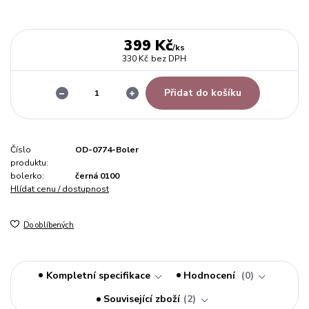
399 Kč
/
ks
330 Kč
bez DPH
Přidat do košíku
Číslo
OD-0774-Boler
produktu:
bolerko:
černá 0100
Hlídat cenu / dostupnost
Do oblíbených
Kompletní specifikace
Hodnocení
0
Související zboží
2