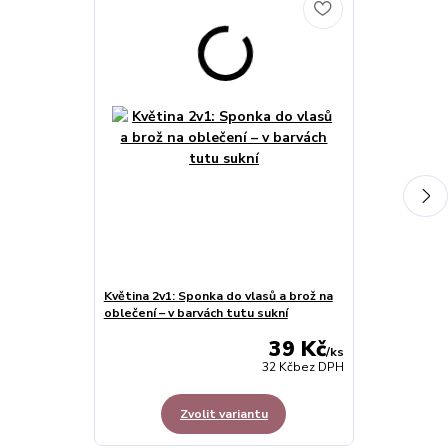
Květina 2v1: Sponka do vlasů a brož na
Šaty dětské s
oblečení – v barvách tutu sukní
kabelka KOMP
39 Kč
/
ks
32 Kč
bez DPH
Zvolit variantu
Z