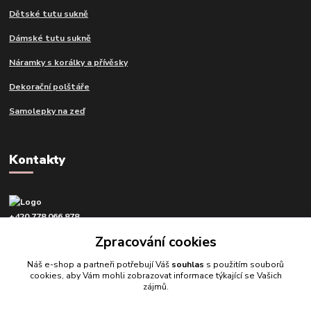
Dětské tutu sukně
Dámské tutu sukně
Náramky s korálky a přívěsky
Dekorační polštáře
Samolepky na zeď
Kontakty
+420 778 066 878
v pracovní dny od 9 do 16 hod.
Zpracování cookies
info@tvujdesign.cz
Náš e-shop a partneři potřebují Váš
souhlas
s použitím souborů
cookies, aby Vám mohli zobrazovat informace týkající se Vašich
zájmů.