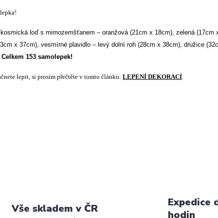
lepka!
kosmická loď s mimozemšťanem – oranžová (21cm x 18cm), zelená (17cm 
23cm x 37cm), vesmírné plavidlo – levý dolní roh (28cm x 38cm), družice (3
. Celkem 153 samolepek!
čnete lepit, si prosím přečtěte v tomto článku:
LEPENÍ DEKORACÍ
.
Expedice 
Vše skladem v ČR
hodin