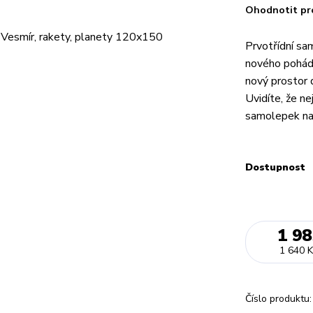
Ohodnotit pr
Prvotřídní sa
nového pohádk
nový prostor
Uvidíte, že n
samolepek na z
Dostupnost
1 98
1 640 K
Číslo produktu: