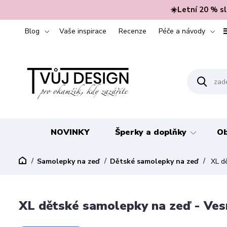
☀️Letní 20 % s
Blog
Vaše inspirace
Recenze
Péče a návody
NOVINKY
Šperky a doplňky
Ob
Samolepky na zeď
Dětské samolepky na zeď
XL dě
XL dětské samolepky na zeď - Vesm