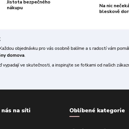
Jistota bezpečného
Na nic neček
nákupu
bleskově do
t
a. Každou objednávku pro vás osobně balíme a s radostí vám pom
měny domova
.
vypadají ve skutečnosti, a inspirujte se fotkami od našich zákazn
 nás na síti
Oblíbené kategorie