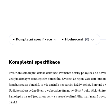
Kompletní specifikace
Hodnocení
0
Kompletní specifikace
Prvotřídní samolepící dětská dekorace. Proměňte dětský pokojíček do nové
velkým dětským samolepícím obrázkům. Uvidíte, že nejen Vaše děti budou n
formát, spousta obrázků, to vše změní k nepoznání každý pokoj. Barevné a 
Udělejte radost svým dětem a vykouzlete jim nový dětský pokojíček těmito 
Samolepky na zeď jsou zhotoveny z vysoce kvalitní fólie, mají matný povrc
dárek!