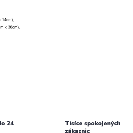
x 14cm),
2cm x 38cm),
do 24
Tisíce spokojených
zákaznic