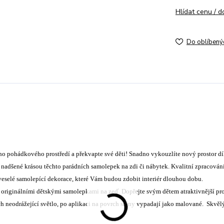
Hlídat cenu / 
Do oblíbený
ho pohádkového prostředí a překvapte své děti! Snadno vykouzlíte nový prostor d
adšené krásou těchto parádních samolepek na zdi či nábytek. Kvalitní zpracování
veselé samolepící dekorace, které Vám budou zdobit interiér dlouhou dobu.
originálními dětskými samolepkami na zeď. Dopřejte svým dětem atraktivnější pro
h neodrážející světlo, po aplikaci na povrch stěny vypadají jako malované. Skvěl