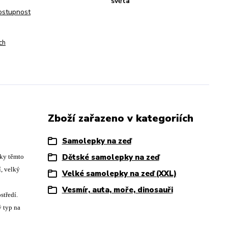
světa
dostupnost
ch
Zboží zařazeno v kategoriích
Samolepky na zeď
Dětské samolepky na zeď
íky těmto
, velký
Velké samolepky na zeď (XXL)
Vesmír, auta, moře, dinosauři
středí.
ý typ na