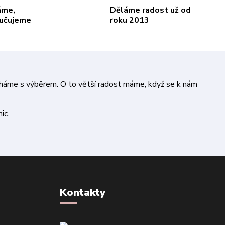
áme,
Děláme radost už od
ručujeme
roku 2013
áháme s výběrem. O to větší radost máme, když se k nám
ic.
Kontakty