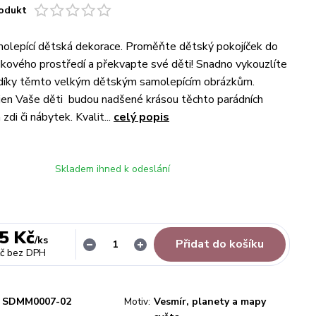
odukt
molepící dětská dekorace. Proměňte dětský pokojíček do
ového prostředí a překvapte své děti! Snadno vykouzlíte
 díky těmto velkým dětským samolepícím obrázkům.
ejen Vaše děti budou nadšené krásou těchto parádních
di či nábytek. Kvalit...
celý popis
Skladem ihned k odeslání
5 Kč
/
ks
Přidat do košíku
č
bez DPH
SDMM0007-02
Motiv:
Vesmír, planety a mapy