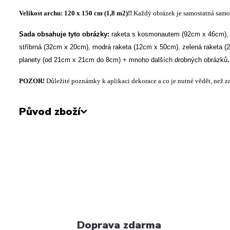
Velikost archu: 120 x 150 cm (1,8 m2)!!
Každý obrázek je samostatná samo
Sada obsahuje tyto obrázky:
raketa s kosmonautem (92cm x 46cm), 
stříbrná (32cm x 20cm), modrá raketa (12cm x 50cm), zelená raketa (
planety (od 21cm x 21cm do 8cm) + mnoho dalších drobných obrázků
POZOR!
Důležité poznámky k aplikaci dekorace a co je nutné vědět, než za
Původ zboží
Doprava zdarma