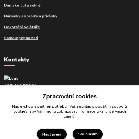
Dámské tutu sukně
Náramky s korálky a přívěsky
Dekorační polštáře
Samolepky na zeď
Kontakty
+420 778 066 878
v pracovní dny od 9 do 16 hod.
Zpracování cookies
info@tvujdesign.cz
Náš e-shop a partneři potřebují Váš
souhlas
s použitím souborů
cookies, aby Vám mohli zobrazovat informace týkající se Vašich
zájmů.
Souhlasím
Nastavení