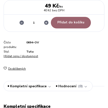
49 Kč
/
ks
40 Kč
bez DPH
Přidat do košíku
Číslo
0694-OV
produktu:
Styl:
Tutu
Hlídat cenu / dostupnost
Do oblíbených
Kompletní specifikace
Hodnocení
0
Kompletní specifikace