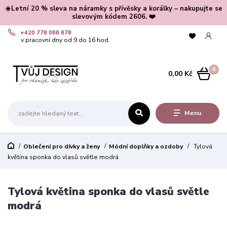
☀️Letní 20 % sleva na náramky s přívěsky a korálky – nakupujte se
slevovým kódem 2606. ❤️
+420 778 066 878
v pracovní dny od 9 do 16 hod.
0
0,00 Kč
Menu
Oblečení pro dívky a ženy
Módní doplňky a ozdoby
Tylová
květina sponka do vlasů světle modrá
Tylová květina sponka do vlasů světle
modrá