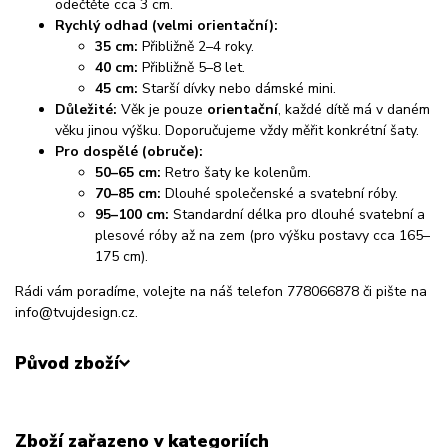
odečtěte cca 3 cm.
Rychlý odhad (velmi orientační):
35 cm:
Přibližně 2–4 roky.
40 cm:
Přibližně 5–8 let.
45 cm:
Starší dívky nebo dámské mini.
Důležité:
Věk je pouze
orientační
, každé dítě má v daném
věku jinou výšku. Doporučujeme vždy měřit konkrétní šaty.
Pro dospělé (obruče):
50–65 cm:
Retro šaty ke kolenům.
70–85 cm:
Dlouhé společenské a svatební róby.
95–100 cm:
Standardní délka pro dlouhé svatební a
plesové róby až na zem (pro výšku postavy cca 165–
175 cm).
Rádi vám poradíme, volejte na náš telefon 778066878 či pište na
info@tvujdesign.cz.
Původ zboží
Zboží zařazeno v kategoriích