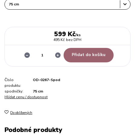
599 Kč
/
ks
495 Kč
bez DPH
Přidat do košíku
Číslo
OD-0267-Spod
produktu:
spodničky:
75 cm
Hlídat cenu / dostupnost
Do oblíbených
Podobné produkty