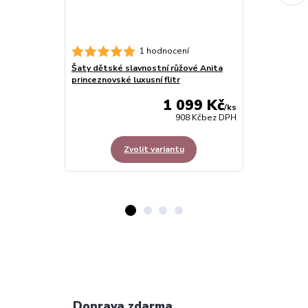
Šaty dětské d
1 hodnocení
Rosa princezn
Šaty dětské slavnostní růžové Anita
princeznovské luxusní flitr
1 099 Kč
/
ks
908 Kč
bez DPH
Zvolit variantu
Z
Doprava zdarma