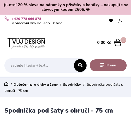
☀️Letní 20 % sleva na náramky s přívěsky a korálky – nakupujte se
slevovým kódem 2606. ❤️
+420 778 066 878
v pracovní dny od 9 do 16 hod.
0
0,00 Kč
Menu
Oblečení pro dívky a ženy
Spodničky
Spodnička pod šaty s
obručí - 75 cm
Spodnička pod šaty s obručí - 75 cm