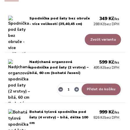
349 Kč
Spodnička pod šaty bez obruče
/
ks
- více velikostí (35,40,45 cm)
288 Kč
bez DPH
Zvolit variantu
599 Kč
Nadýchaná organzová
/
ks
spodnička pod šaty (2 vrstvy) –
495 Kč
bez DPH
bílá, 60 cm (bohaté řasení)
Přidat do košíku
999 Kč
Bohatá tylová spodnička pod
/
ks
šaty (4 vrstvy) – bílá, délka 100
826 Kč
bez DPH
cm