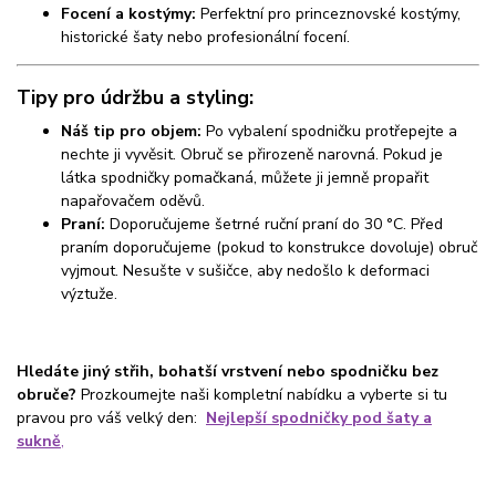
Focení a kostýmy:
Perfektní pro princeznovské kostýmy,
historické šaty nebo profesionální focení.
Tipy pro údržbu a styling:
Náš tip pro objem:
Po vybalení spodničku protřepejte a
nechte ji vyvěsit. Obruč se přirozeně narovná. Pokud je
látka spodničky pomačkaná, můžete ji jemně propařit
napařovačem oděvů.
Praní:
Doporučujeme šetrné ruční praní do 30 °C. Před
praním doporučujeme (pokud to konstrukce dovoluje) obruč
vyjmout. Nesušte v sušičce, aby nedošlo k deformaci
výztuže.
Hledáte jiný střih, bohatší vrstvení nebo spodničku bez
obruče?
Prozkoumejte naši kompletní nabídku a vyberte si tu
pravou pro váš velký den:
Nejlepší spodničky pod šaty a
sukně
,