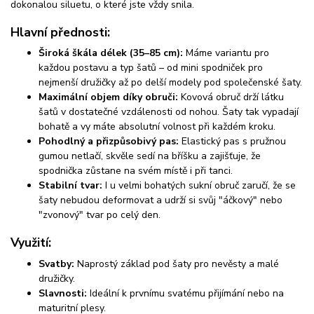
dokonalou siluetu, o které jste vždy snila.
Hlavní přednosti:
Široká škála délek (35–85 cm):
Máme variantu pro
každou postavu a typ šatů – od mini spodniček pro
nejmenší družičky až po delší modely pod společenské šaty.
Maximální objem díky obruči:
Kovová obruč drží látku
šatů v dostatečné vzdálenosti od nohou. Šaty tak vypadají
bohatě a vy máte absolutní volnost při každém kroku.
Pohodlný a přizpůsobivý pas:
Elastický pas s pružnou
gumou netlačí, skvěle sedí na bříšku a zajišťuje, že
spodnička zůstane na svém místě i při tanci.
Stabilní tvar:
I u velmi bohatých sukní obruč zaručí, že se
šaty nebudou deformovat a udrží si svůj "áčkový" nebo
"zvonový" tvar po celý den.
Využití:
Svatby:
Naprostý základ pod šaty pro nevěsty a malé
družičky.
Slavnosti:
Ideální k prvnímu svatému přijímání nebo na
maturitní plesy.