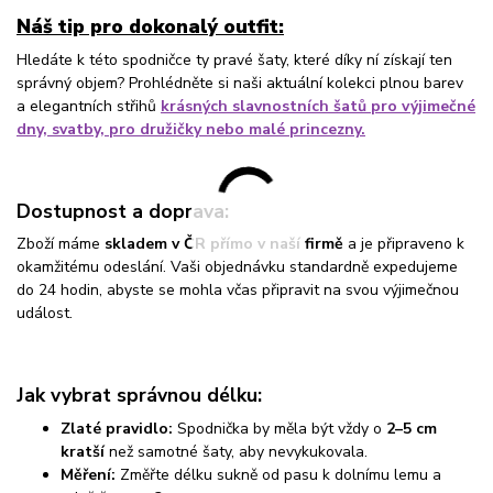
Náš tip pro dokonalý outfit:
Hledáte k této spodničce ty pravé šaty, které díky ní získají ten
správný objem? Prohlédněte si naši aktuální kolekci plnou barev
a elegantních střihů
krásných slavnostních šatů pro výjimečné
dny, svatby, pro družičky nebo malé princezny.
Dostupnost a doprava:
Zboží máme
skladem v ČR přímo v naší firmě
a je připraveno k
okamžitému odeslání. Vaši objednávku standardně expedujeme
do 24 hodin, abyste se mohla včas připravit na svou výjimečnou
událost.
Jak vybrat správnou délku:
Zlaté pravidlo:
Spodnička by měla být vždy o
2–5 cm
kratší
než samotné šaty, aby nevykukovala.
Měření:
Změřte délku sukně od pasu k dolnímu lemu a