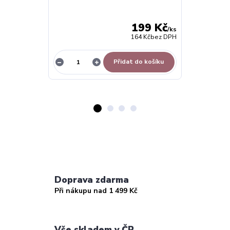
Dětská pružná
květinou - vý
199 Kč
/
ks
164 Kč
bez DPH
Přidat do košíku
Z
Doprava zdarma
Při nákupu nad 1 499 Kč
Vše skladem v ČR