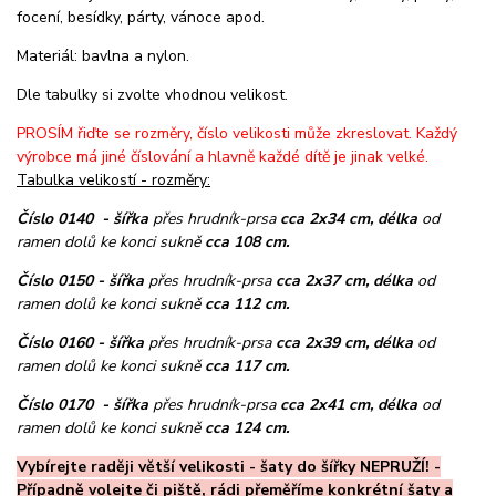
focení, besídky, párty, vánoce apod.
Materiál: bavlna a nylon.
Dle tabulky si zvolte vhodnou velikost.
PROSÍM řiďte se rozměry, číslo velikosti může zkreslovat. Každý
výrobce má jiné číslování a hlavně každé dítě je jinak velké.
Tabulka velikostí - rozměry:
Číslo 0140 - šířka
přes hrudník-prsa
cca 2x34 cm, délka
od
ramen dolů ke konci sukně
cca 108 cm.
Číslo 0150 - šířka
přes hrudník-prsa
cca 2x37 cm, délka
od
ramen dolů ke konci sukně
cca 112 cm.
Číslo 0160 - šířka
přes hrudník-prsa
cca 2x39 cm, délka
od
ramen dolů ke konci sukně
cca 117 cm.
Číslo 0170 - šířka
přes hrudník-prsa
cca 2x41 cm, délka
od
ramen dolů ke konci sukně
cca 124 cm.
Vybírejte raději větší velikosti - šaty do šířky NEPRUŽÍ! -
Případně volejte či piště, rádi přeměříme konkrétní šaty a