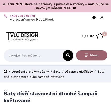
☀️Letní 20 % sleva na náramky s přívěsky a korálky – nakupujte se
slevovým kódem 2606. ❤️
+420 778 066 878
v pracovní dny od 9 do 16 hod.
0
0,00 Kč
Menu
Oblečení pro dívky a ženy
Šaty
Dětské a dívčí šaty
Šaty
dívčí slavnostní dlouhé šampaň květované
Šaty dívčí slavnostní dlouhé šampaň
květované