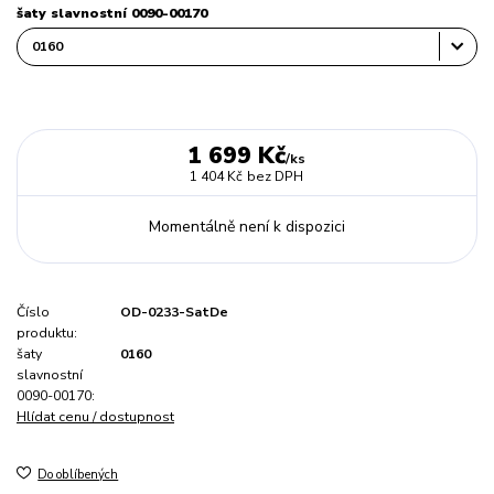
šaty slavnostní 0090-00170
1 699 Kč
/
ks
1 404 Kč
bez DPH
Momentálně není k dispozici
Číslo
OD-0233-SatDe
produktu:
šaty
0160
slavnostní
0090-00170:
Hlídat cenu / dostupnost
Do oblíbených