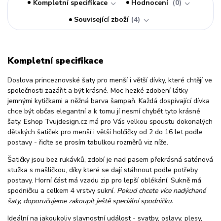
Kompletní specifikace
Hodnocení
0
Související zboží
4
Kompletní specifikace
Doslova princeznovské šaty pro menší i větší dívky, které chtějí ve
společnosti zazářit a být krásné. Moc hezké zdobení látky
jemnými kytičkami a něžná barva šampaň. Každá dospívající dívka
chce být občas elegantní a k tomu jí nesmí chybět tyto krásné
šaty. Eshop Tvujdesign.cz má pro Vás velkou spoustu dokonalých
dětských šatiček pro menší i větší holčičky od 2 do 16 let podle
postavy - řiďte se prosím tabulkou rozměrů viz níže.
Šatičky jsou bez rukávků, zdobí je nad pasem překrásná saténová
stužka s mašličkou, díky které se dají stáhnout podle potřeby
postavy. Horní část má vzadu zip pro lepší oblékání. Sukně má
spodničku a celkem 4 vrstvy sukní.
Pokud chcete více nadýchané
šaty, doporučujeme zakoupit ještě speciální spodničku.
Ideální na jakoukoliv slavnostní událost - svatby, oslavy, plesy,