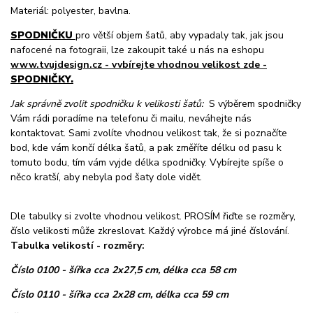
Materiál: polyester, bavlna.
SPODNIČKU
pro větší objem šatů, aby vypadaly tak, jak jsou
nafocené na fotograii, lze zakoupit také u nás na eshopu
www.tvujdesign.cz - vvbírejte vhodnou velikost zde -
SPODNIČKY.
Jak správně zvolit spodničku k velikosti šatů:
S výběrem spodničky
Vám rádi poradíme na telefonu či mailu, neváhejte nás
kontaktovat. Sami zvolíte vhodnou velikost tak, že si poznačíte
bod, kde vám končí délka šatů, a pak změříte délku od pasu k
tomuto bodu, tím vám vyjde délka spodničky. Vybírejte spíše o
něco kratší, aby nebyla pod šaty dole vidět.
Dle tabulky si zvolte vhodnou velikost. PROSÍM řiďte se rozměry,
číslo velikosti může zkreslovat. Každý výrobce má jiné číslování.
Tabulka velikostí - rozměry:
Číslo 0100 - šířka cca 2x27,5 cm, délka cca 58 cm
Číslo 0110 - šířka cca 2x28 cm, délka cca 59 cm