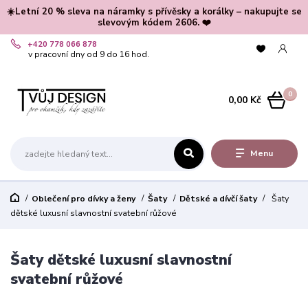
☀️Letní 20 % sleva na náramky s přívěsky a korálky – nakupujte se
slevovým kódem 2606. ❤️
+420 778 066 878
v pracovní dny od 9 do 16 hod.
0
0,00 Kč
Menu
Oblečení pro dívky a ženy
Šaty
Dětské a dívčí šaty
Šaty
dětské luxusní slavnostní svatební růžové
Šaty dětské luxusní slavnostní
svatební růžové