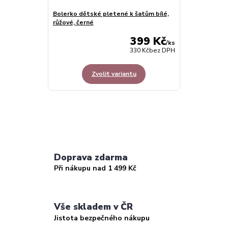
Bolerko dětské pletené k šatům bílé,
růžové, černé
399 Kč
/
ks
330 Kč
bez DPH
Zvolit variantu
Doprava zdarma
Při nákupu nad 1 499 Kč
Vše skladem v ČR
Jistota bezpečného nákupu