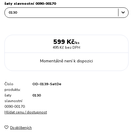
šaty slavnostní 0090-00170
599 Kč
/
ks
495 Kč
bez DPH
Momentálně není k dispozici
Číslo
OD-0139-SatDe
produktu:
šaty
0130
slavnostní
0090-00170:
Hlídat cenu / dostupnost
Do oblíbených