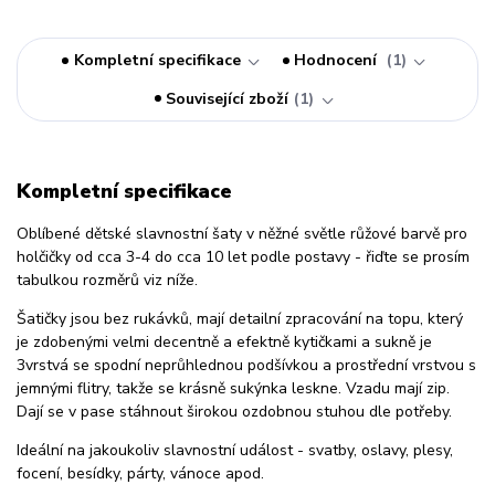
Kompletní specifikace
Hodnocení
1
Související zboží
1
Kompletní specifikace
Oblíbené dětské slavnostní šaty v něžné světle růžové barvě pro
holčičky od cca 3-4 do cca 10 let podle postavy - řiďte se prosím
tabulkou rozměrů viz níže.
Šatičky jsou bez rukávků, mají detailní zpracování na topu, který
je zdobenými velmi decentně a efektně kytičkami a sukně je
3vrstvá se spodní neprůhlednou podšívkou a prostřední vrstvou s
jemnými flitry, takže se krásně sukýnka leskne. Vzadu mají zip.
Dají se v pase stáhnout širokou ozdobnou stuhou dle potřeby.
Ideální na jakoukoliv slavnostní událost - svatby, oslavy, plesy,
focení, besídky, párty, vánoce apod.