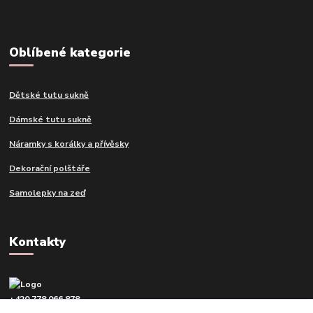
Oblíbené kategorie
Dětské tutu sukně
Dámské tutu sukně
Náramky s korálky a přívěsky
Dekorační polštáře
Samolepky na zeď
Kontakty
+420 778 066 878
v pracovní dny od 9 do 16 hod.