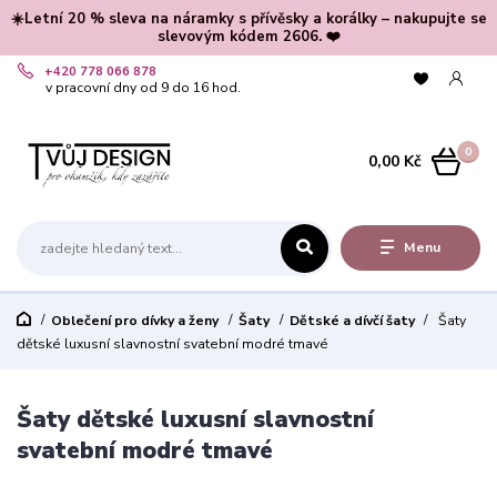
☀️Letní 20 % sleva na náramky s přívěsky a korálky – nakupujte se
slevovým kódem 2606. ❤️
+420 778 066 878
v pracovní dny od 9 do 16 hod.
0
0,00 Kč
Menu
Oblečení pro dívky a ženy
Šaty
Dětské a dívčí šaty
Šaty
dětské luxusní slavnostní svatební modré tmavé
Šaty dětské luxusní slavnostní
svatební modré tmavé