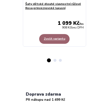
Šaty dětské dlouhé slavnostní růžové
Rosa princeznovské luxusní
Šaty dětské d
bobulové prin
1 099 Kč
/
ks
908 Kč
bez DPH
Zvolit variantu
Z
Doprava zdarma
Při nákupu nad 1 499 Kč