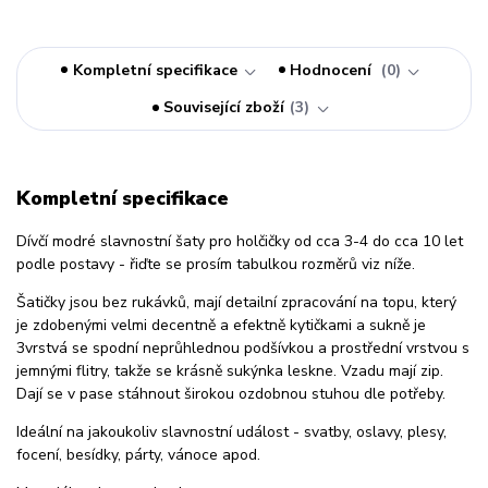
Kompletní specifikace
Hodnocení
0
Související zboží
3
Kompletní specifikace
Dívčí modré slavnostní šaty pro holčičky od cca 3-4 do cca 10 let
podle postavy - řiďte se prosím tabulkou rozměrů viz níže.
Šatičky jsou bez rukávků, mají detailní zpracování na topu, který
je zdobenými velmi decentně a efektně kytičkami a sukně je
3vrstvá se spodní neprůhlednou podšívkou a prostřední vrstvou s
jemnými flitry, takže se krásně sukýnka leskne. Vzadu mají zip.
Dají se v pase stáhnout širokou ozdobnou stuhou dle potřeby.
Ideální na jakoukoliv slavnostní událost - svatby, oslavy, plesy,
focení, besídky, párty, vánoce apod.