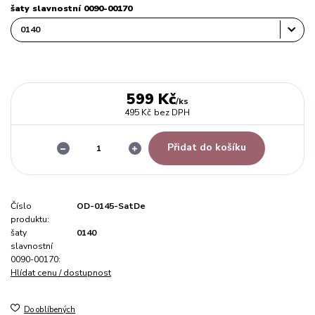
šaty slavnostní 0090-00170
599 Kč
/
ks
495 Kč
bez DPH
Přidat do košíku
Číslo
OD-0145-SatDe
produktu:
šaty
0140
slavnostní
0090-00170:
Hlídat cenu / dostupnost
Do oblíbených