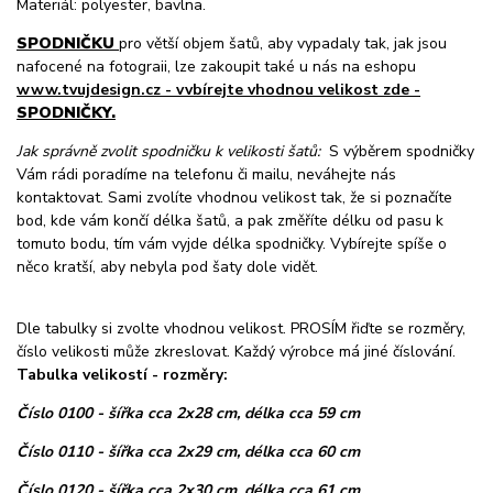
Materiál: polyester, bavlna.
SPODNIČKU
pro větší objem šatů, aby vypadaly tak, jak jsou
nafocené na fotograii, lze zakoupit také u nás na eshopu
www.tvujdesign.cz - vvbírejte vhodnou velikost zde -
SPODNIČKY.
Jak správně zvolit spodničku k velikosti šatů:
S výběrem spodničky
Vám rádi poradíme na telefonu či mailu, neváhejte nás
kontaktovat. Sami zvolíte vhodnou velikost tak, že si poznačíte
bod, kde vám končí délka šatů, a pak změříte délku od pasu k
tomuto bodu, tím vám vyjde délka spodničky. Vybírejte spíše o
něco kratší, aby nebyla pod šaty dole vidět.
Dle tabulky si zvolte vhodnou velikost. PROSÍM řiďte se rozměry,
číslo velikosti může zkreslovat. Každý výrobce má jiné číslování.
Tabulka velikostí - rozměry:
Číslo 0100 - šířka cca 2x28 cm, délka cca 59 cm
Číslo 0110 - šířka cca 2x29 cm, délka cca 60 cm
Číslo 0120 - šířka cca 2x30 cm, délka cca 61 cm