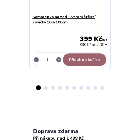
Samolepka na zeď - Strom štěstí,
Samolepky na 
sovičky 100x100cm
štěstí, sovičk
XXL
399 Kč
/
ks
330 Kč
bez DPH
Přidat do košíku
Doprava zdarma
Při nákupu nad 1 499 Kč