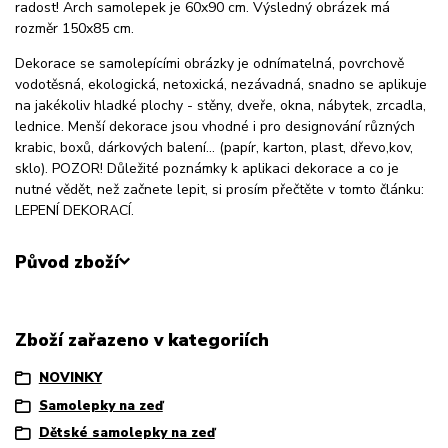
radost! Arch samolepek je 60x90 cm. Výsledný obrázek má
rozměr 150x85 cm.
Dekorace se samolepícími obrázky je odnímatelná, povrchově
vodotěsná, ekologická, netoxická, nezávadná, snadno se aplikuje
na jakékoliv hladké plochy - stěny, dveře, okna, nábytek, zrcadla,
lednice. Menší dekorace jsou vhodné i pro designování různých
krabic, boxů, dárkových balení... (papír, karton, plast, dřevo,kov,
sklo). POZOR! Důležité poznámky k aplikaci dekorace a co je
nutné vědět, než začnete lepit, si prosím přečtěte v tomto článku:
LEPENÍ DEKORACÍ.
Původ zboží
Zboží zařazeno v kategoriích
NOVINKY
Samolepky na zeď
Dětské samolepky na zeď