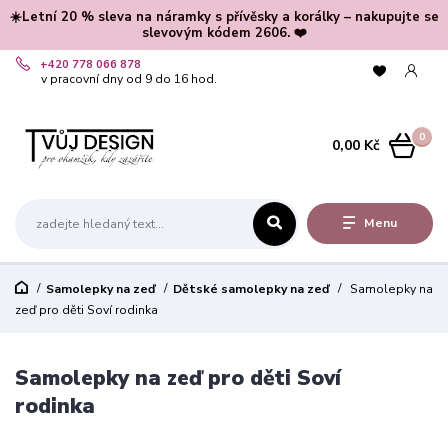
☀️Letní 20 % sleva na náramky s přívěsky a korálky – nakupujte se
slevovým kódem 2606. ❤️
+420 778 066 878
v pracovní dny od 9 do 16 hod.
0
0,00 Kč
Menu
Samolepky na zeď
Dětské samolepky na zeď
Samolepky na
zeď pro děti Soví rodinka
Samolepky na zeď pro děti Soví
rodinka