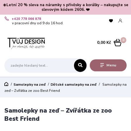
☀️Letní 20 % sleva na náramky s přívěsky a korálky – nakupujte se
slevovým kódem 2606. ❤️
+420 778 066 878
v pracovní dny od 9 do 16 hod.
0
0,00 Kč
Menu
Samolepky na zeď
Dětské samolepky na zeď
Samolepky na
zeď – Zvířátka ze zoo Best Friend
Samolepky na zeď – Zvířátka ze zoo
Best Friend