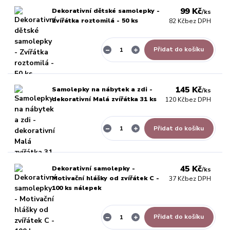
99 Kč
Dekorativní dětské samolepky -
/
ks
Zvířátka roztomilá - 50 ks
82 Kč
bez DPH
Přidat do košíku
145 Kč
Samolepky na nábytek a zdi -
/
ks
dekorativní Malá zvířátka 31 ks
120 Kč
bez DPH
Přidat do košíku
45 Kč
Dekorativní samolepky -
/
ks
Motivační hlášky od zvířátek C -
37 Kč
bez DPH
100 ks nálepek
Přidat do košíku