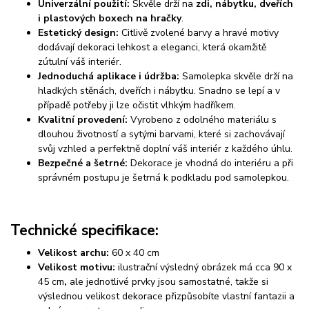
Univerzální použití:
Skvěle drží na
zdi, nábytku, dveřích
i plastových boxech na hračky
.
Estetický design:
Citlivě zvolené barvy a hravé motivy
dodávají dekoraci lehkost a eleganci, která okamžitě
zútulní váš interiér.
Jednoduchá aplikace i údržba:
Samolepka skvěle drží na
hladkých stěnách, dveřích i nábytku. Snadno se lepí a v
případě potřeby ji lze očistit vlhkým hadříkem.
Kvalitní provedení:
Vyrobeno z odolného materiálu s
dlouhou životností a sytými barvami, které si zachovávají
svůj vzhled a perfektně doplní váš interiér z každého úhlu.
Bezpečné a šetrné:
Dekorace je vhodná do interiéru a při
správném postupu je šetrná k podkladu pod samolepkou.
Technické specifikace:
Velikost archu:
60 x 40 cm
Velikost motivu:
ilustrační výsledný obrázek má cca 90 x
45 cm
,
ale jednotlivé prvky jsou samostatné, takže si
výslednou velikost dekorace přizpůsobíte vlastní fantazii a