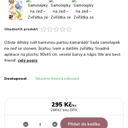
Ohodnotit produkt
Oživte dětský svět barevnou partou kamarádů! Sada samolepek
na zeď se slonem, žirafou, lvem a dalšími zvířátky. Snadná
aplikace na plochu 90x45 cm, veselé barvy a nápis We are best
friend!.
celý popis
Dostupnost
Skladem ihned k odeslání
295 Kč
/
ks
244 Kč
bez DPH
Přidat do košíku