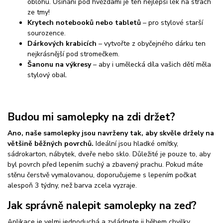
oblohu. Usínání pod hvězdami je ten nejlepší lék na strach
ze tmy!
Krytech notebooků nebo tabletů
– pro stylové starší
sourozence.
Dárkových krabicích
– vytvořte z obyčejného dárku ten
nejkrásnější pod stromečkem.
Šanonu na výkresy
– aby i umělecká díla vašich dětí měla
stylový obal.
Budou mi samolepky na zdi držet?
Ano, naše samolepky jsou navrženy tak, aby skvěle držely na
většině běžných povrchů.
Ideální jsou hladké omítky,
sádrokarton, nábytek, dveře nebo sklo. Důležité je pouze to, aby
byl povrch před lepením suchý a zbavený prachu. Pokud máte
stěnu čerstvě vymalovanou, doporučujeme s lepením počkat
alespoň 3 týdny, než barva zcela vyzraje.
Jak správně nalepit samolepky na zeď?
Aplikace je velmi jednoduchá a zvládnete ji během chvilky.