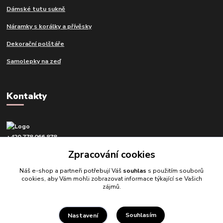
Dámské tutu sukně
Náramky s korálky a přívěsky
Dekorační polštáře
Samolepky na zeď
Kontakty
+420 778 066 878
v pracovní dny od 9 do 16 hod.
Zpracování cookies
info@tvujdesign.cz
Náš e-shop a partneři potřebují Váš
souhlas
s použitím souborů
cookies, aby Vám mohli zobrazovat informace týkající se Vašich
zájmů.
Souhlasím
Nastavení