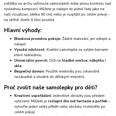
zvířátka na archu vyříznuta samostatně, máte plnou kontrolu nad
výslednou kompozicí. Můžete je nalepit do jedné řady jako na
naší vizualizaci (délka 90 cm), nebo je rozptýlit po celém pokoji –
na skříně, dveře či čelo postele.
Hlavní výhody:
Blesková proměna pokoje:
Žádné malování, jen odlepit a
nalepit.
Vysoká odolnost:
Kvalitní samolepka se sytými barvami,
které neblednou.
Univerzální povrch:
Drží na
hladké omítce, nábytku i
skle
.
Bezpečný domov:
Použité materiály jsou zdravotně
nezávadné a vhodné do dětských interiérů.
Proč zvolit naše samolepky pro děti?
Kreativní uspořádání:
Jednotlivé obrázky jsou předem
vyřezané. Můžete je
rozlepit dle své fantazie a potřeb
–
vytvořte jeden velký příběh nebo obrázky rozmístěte po
celém pokoji.