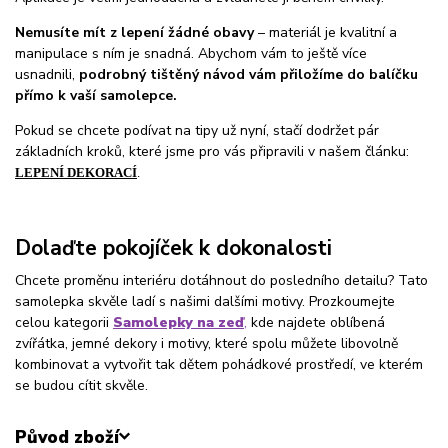
Nemusíte mít z lepení žádné obavy
– materiál je kvalitní a
manipulace s ním je snadná. Abychom vám to ještě více
usnadnili,
podrobný tištěný návod vám přiložíme do balíčku
přímo k vaší samolepce.
Pokud se chcete podívat na tipy už nyní, stačí dodržet pár
základních kroků, které jsme pro vás připravili v našem článku:
LEPENÍ DEKORACÍ
.
Dolaďte pokojíček k dokonalosti
Chcete proměnu interiéru dotáhnout do posledního detailu? Tato
samolepka skvěle ladí s našimi dalšími motivy. Prozkoumejte
celou kategorii
Samolepky na zeď
,
kde najdete oblíbená
zvířátka, jemné dekory i motivy, které spolu můžete libovolně
kombinovat a vytvořit tak dětem pohádkové prostředí, ve kterém
se budou cítit skvěle.
Původ zboží