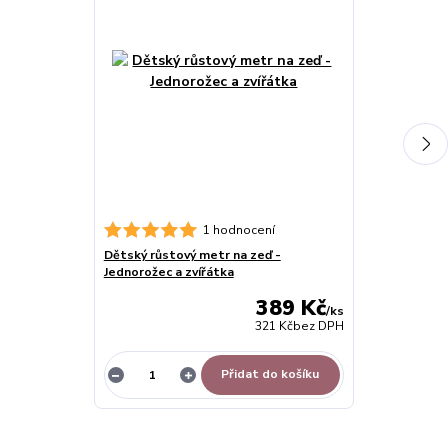
Dětské samole
1 hodnocení
zvířátka (akv
Dětský růstový metr na zeď -
Jednorožec a zvířátka
389 Kč
/
ks
321 Kč
bez DPH
Přidat do košíku