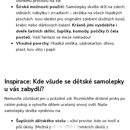
volnému prostoru na zdi.
Široké možnosti použití:
Samolepky skvěle drží na zdech,
stěnách, nábytku i zrcadlech – zkrátka na všech hladkých
plochách. Jsou ideální pro originální zdobení úložných boxů,
krabic nebo dárkových balení.
Krásně jimi vyzdobíte i
dveře šatních skříní, šuplíky, komody, poličky či čela
postelí.
Vaší fantazii se meze nekladou!
Vhodné povrchy:
Hladká omítka, sádrokarton, dřevo,
plast, kov, sklo i papír.
Inspirace: Kde všude se dětské samolepky
u vás zabydlí?
Nemusíte zůstávat jen u prázdné zdi. Rozmístěte drobné prvky po
celém pokoji a vytvořte dětem ucelený snový svět. Naše
samolepky skvěle vyniknou na:
Šuplících dětského stolu
– oživí prostor, kde se tvoří a
píší úkoly. (Možná pak i to dělání domácích úkolů z