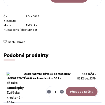
Číslo
SDL-0918
produktu:
Motiv:
Zvířátka
Hlídat cenu / dostupnost
Do oblíbených
Podobné produkty
99 Kč
Dekorativní dětské samolepky
/
ks
Zvířátka kreslená - 50 ks
82 Kč
bez DPH
Přidat do košíku