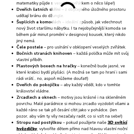
matematiky půjde s veselým zvířátkem o něco lépe!)
Dveřích šatních skříní
– z obyčejného úložného prostoru
udělají bránu do džungle.
Šuplících a komodách
– ideální způsob, jak vdechnout
nový život staršímu nábytku. I ta nejobyčejnější komoda se
během pár minut promění v designový kousek, který nikdo
jiný nemá.
Čele postele
– pro usínání v obklopení veselých zvířátek.
Bočních stranách knihoven
– každá polička může mít svůj
vlastní příběh.
Plastových boxech na hračky
– konečně bude jasné, ve
které krabici bydlí plyšáci. (A možná se tam po hraní i sami
rádi vrátí... no, aspoň můžeme doufat!)
Dveřích do pokojíčku
– aby každý věděl, kdo v tomhle
království vládne.
Zrcadlech a oknech
– motivy jsou krásné i na skleněném
povrchu. Malé parádnice si mohou zrcadlo vyzdobit vílami a
každé ráno se tak při česání cítit jako v pohádce. (Jen
pozor, aby vám ty víly nezačaly radit, co si vzít na sebe!)
Stropu nad postýlkou
– pokud použijete naše
3D svítící
hvězdičky
, vytvoříte dětem přímo nad hlavou vlastní noční