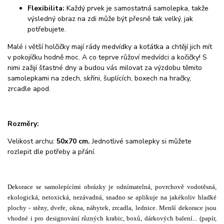
Flexibilita:
Každý prvek je samostatná samolepka, takže
výsledný obraz na zdi může být přesně tak velký, jak
potřebujete.
Malé i větší holčičky mají rády medvídky a koťátka a chtějí jich mít
v pokojíčku hodně moc. A co teprve růžoví medvídci a kočičky! S
nimi zažijí šťastné dny a budou vás milovat za výzdobu těmito
samolepkami na zdech, skříni, šuplících, boxech na hračky,
zrcadle apod.
Rozměry:
Velikost archu:
50x70 cm.
Jednotlivé samolepky si můžete
rozlepit dle potřeby a přání.
Dekorace se samolepícími obrázky je odnímatelná, povrchově vodotěsná,
ekologická, netoxická, nezávadná, snadno se aplikuje na jakékoliv hladké
plochy - stěny, dveře, okna, nábytek, zrcadla, lednice. Menší dekorace jsou
vhodné i pro designování různých krabic, boxů, dárkových balení... (papír,