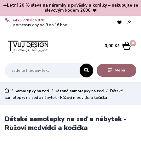
☀️Letní 20 % sleva na náramky s přívěsky a korálky – nakupujte se
slevovým kódem 2606. ❤️
+420 778 066 878
v pracovní dny od 9 do 16 hod.
0
0,00 Kč
Menu
Samolepky na zeď
Dětské samolepky na zeď
Dětské
samolepky na zeď a nábytek - Růžoví medvídci a kočička
Dětské samolepky na zeď a nábytek -
Růžoví medvídci a kočička