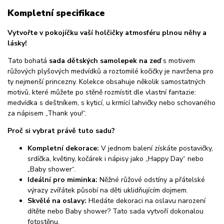
Kompletní specifikace
Vytvořte v pokojíčku vaší holčičky atmosféru plnou něhy a
lásky!
Tato bohatá
sada dětských samolepek na zeď
s motivem
růžových plyšových medvídků a roztomilé kočičky je navržena pro
ty nejmenší princezny. Kolekce obsahuje několik samostatných
motivů, které můžete po stěně rozmístit dle vlastní fantazie:
medvídka s deštníkem, s kyticí, u krmící lahvičky nebo schovaného
za nápisem „Thank you!“.
Proč si vybrat právě tuto sadu?
Kompletní dekorace:
V jednom balení získáte postavičky,
srdíčka, květiny, kočárek i nápisy jako „Happy Day“ nebo
„Baby shower“.
Ideální pro miminka:
Něžné růžové odstíny a přátelské
výrazy zvířátek působí na děti uklidňujícím dojmem.
Skvělé na oslavy:
Hledáte dekoraci na oslavu narození
dítěte nebo Baby shower? Tato sada vytvoří dokonalou
fotostěnu.