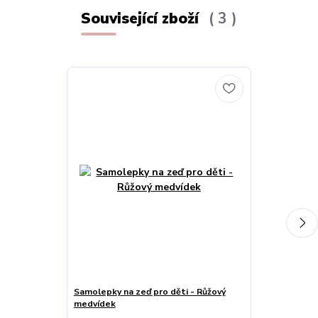
Související zboží
3
Samolepky na zeď pro děti - Růžový
Přívěsek na 
medvídek
- TOPBEADS