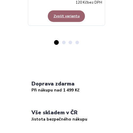
120 Kč
bez DPH
Zvolit variantu
Z
Doprava zdarma
Při nákupu nad 1 499 Kč
Vše skladem v ČR
Jistota bezpečného nákupu