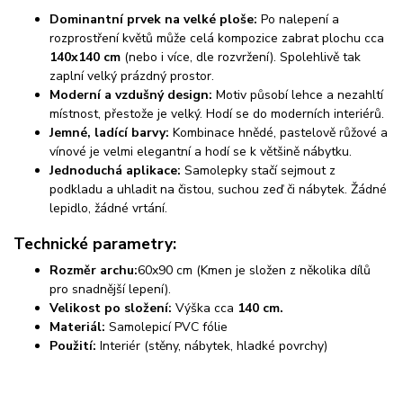
Dominantní prvek na velké ploše:
Po nalepení a
rozprostření květů může celá kompozice zabrat plochu cca
140x140 cm
(nebo i více, dle rozvržení). Spolehlivě tak
zaplní velký prázdný prostor.
Moderní a vzdušný design:
Motiv působí lehce a nezahltí
místnost, přestože je velký. Hodí se do moderních interiérů.
Jemné, ladící barvy:
Kombinace hnědé, pastelově růžové a
vínové je velmi elegantní a hodí se k většině nábytku.
Jednoduchá aplikace:
Samolepky stačí sejmout z
podkladu a uhladit na čistou, suchou zeď či nábytek. Žádné
lepidlo, žádné vrtání.
Technické parametry:
Rozměr archu:
60x90 cm
(Kmen je složen z několika dílů
pro snadnější lepení).
Velikost po složení:
Výška cca
140 cm.
Materiál:
Samolepicí PVC fólie
Použití:
Interiér (stěny, nábytek, hladké povrchy)