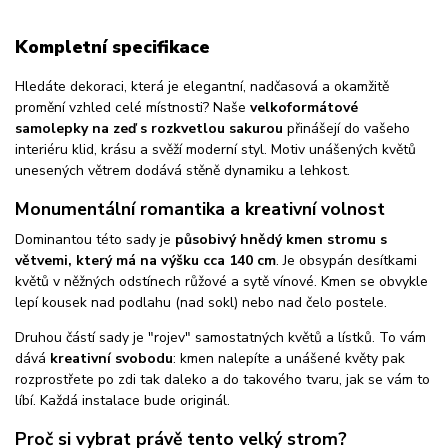
Kompletní specifikace
Hledáte dekoraci, která je elegantní, nadčasová a okamžitě
promění vzhled celé místnosti? Naše
velkoformátové
samolepky na zeď s rozkvetlou sakurou
přinášejí do vašeho
interiéru klid, krásu a svěží moderní styl. Motiv unášených květů
unesených větrem dodává stěně dynamiku a lehkost.
Monumentální romantika a kreativní volnost
Dominantou této sady je
působivý hnědý kmen stromu s
větvemi, který má na výšku cca
140 cm
. Je obsypán desítkami
květů v něžných odstínech růžové a sytě vínové. Kmen se obvykle
lepí kousek nad podlahu (nad sokl) nebo nad čelo postele.
Druhou částí sady je "rojev" samostatných květů a lístků. To vám
dává
kreativní svobodu
: kmen nalepíte a unášené květy pak
rozprostřete po zdi tak daleko a do takového tvaru, jak se vám to
líbí. Každá instalace bude originál.
Proč si vybrat právě tento velký strom?