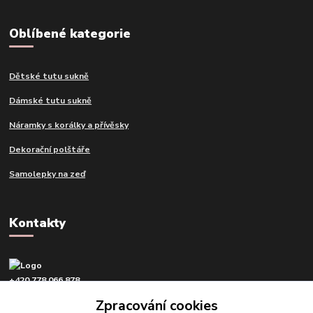
Oblíbené kategorie
Dětské tutu sukně
Dámské tutu sukně
Náramky s korálky a přívěsky
Dekorační polštáře
Samolepky na zeď
Kontakty
+420 778 066 878
v pracovní dny od 9 do 16 hod.
Zpracování cookies