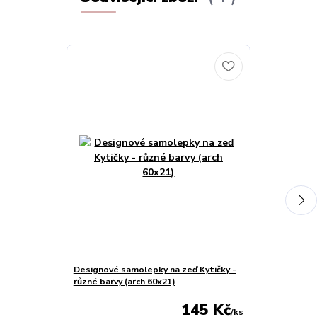
Designové samolepky na zeď Kytičky -
3D motýli – s
různé barvy (arch 60x21)
(sada 12 ks, 1
145 Kč
/
ks