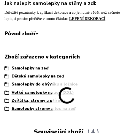
Jak nalepit samolepky na stěny a zdi:
Důležité poznámky k aplikaci dekorace a co je nutné vědět, než začnete
lepit, si prosím přečtěte v tomto článku:
LEPENÍ DEKORACÍ
.
Původ zboží
Zboží zařazeno v kategoriích
Samolepky na zeď
Dětské samolepky na zeď
Samolepky do obýváku a ložnice
Velké samolepky na zeď (XXL)
Zvířátka, stromy a příroda
Samolepky stromy a les na zeď
Související zboží
4