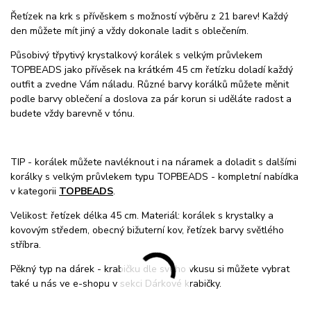
Řetízek na krk s přívěskem s možností výběru z 21 barev! Každý
den můžete mít jiný a vždy dokonale ladit s oblečením.
Působivý třpytivý krystalkový korálek s velkým průvlekem
TOPBEADS jako přívěsek na krátkém 45 cm řetízku doladí každý
outfit a zvedne Vám náladu. Různé barvy korálků můžete měnit
podle barvy oblečení a doslova za pár korun si uděláte radost a
budete vždy barevně v tónu.
TIP - korálek můžete navléknout i na náramek a doladit s dalšími
korálky s velkým průvlekem typu TOPBEADS - kompletní nabídka
v kategorii
TOPBEADS
.
Velikost: řetízek délka 45 cm. Materiál: korálek s krystalky a
kovovým středem, obecný bižuterní kov, řetízek barvy světlého
stříbra.
Pěkný typ na dárek - krabičku dle svého vkusu si můžete vybrat
také u nás ve e-shopu v sekci Dárkové krabičky.