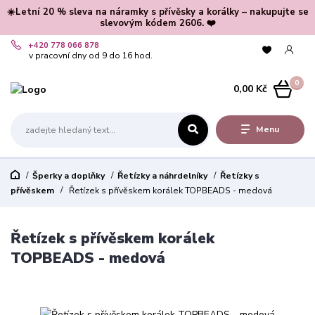
☀️Letní 20 % sleva na náramky s přívěsky a korálky – nakupujte se
slevovým kódem 2606. ❤️
+420 778 066 878
v pracovní dny od 9 do 16 hod.
0
0,00 Kč
Menu
Šperky a doplňky
Řetízky a náhrdelníky
Řetízky s
přívěskem
Řetízek s přívěskem korálek TOPBEADS - medová
Řetízek s přívěskem korálek
TOPBEADS - medová