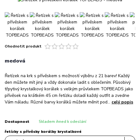
Ohodnotit produkt
medová
Řetízek na krk s přívěskem s možností výběru z 21 barev! Každý
den můžete mít jiný a vždy dokonale ladit s oblečením. Působivý
třpytivý krystalkový korálek s velkým průvlekem TOPBEADS jako
přívěsek na krátkém 45 cm řetízku doladí každý outfit a zvedne
Vám náladu. Různé barvy korálků můžete měnit pod...
celý popis
Dostupnost
Skladem ihned k odeslání
řetízky s přívěsky korálky krystalkové