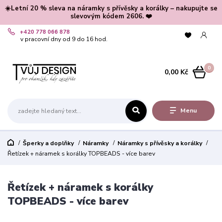
☀️Letní 20 % sleva na náramky s přívěsky a korálky – nakupujte se
slevovým kódem 2606. ❤️
+420 778 066 878
v pracovní dny od 9 do 16 hod.
0
0,00 Kč
Menu
Šperky a doplňky
Náramky
Náramky s přívěsky a korálky
Řetízek + náramek s korálky TOPBEADS - více barev
Řetízek + náramek s korálky
TOPBEADS - více barev