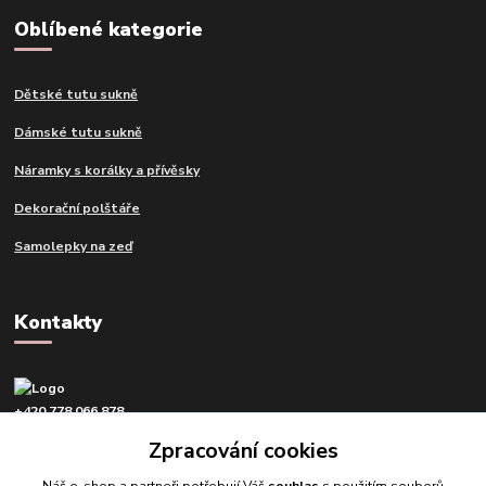
Oblíbené kategorie
Dětské tutu sukně
Dámské tutu sukně
Náramky s korálky a přívěsky
Dekorační polštáře
Samolepky na zeď
Kontakty
+420 778 066 878
v pracovní dny od 9 do 16 hod.
Zpracování cookies
info@tvujdesign.cz
Náš e-shop a partneři potřebují Váš
souhlas
s použitím souborů