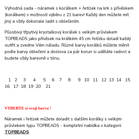
Výhodná sada - náramek s korálkem + řetízek na krk s přívěskem
(korálkem) s možností výběru z 21 barev! Každý den můžete mít
jiný a vždy dokonale ladit s oblečením.
Působivý třpytivý krystalkový korálek s velkým průvlekem
TOPBEADS jako přívěsek na krátkém 45 cm řetízku doladí každý
outfit a zvedne Vám náladu. Různé barvy korálků můžete měnit
podle barvy oblečení a doslova za pár korun si uděláte radost a
budete vždy barevně v tónu.
0
1 2 3 4 5 6 7 8 9 10 11 12 13 14 15
16 17 18 19 20 21
VYBERTE si svoji barvu !
Náramek i řetízek můžete doladit s dalšími korálky s velkým
průvlekem typu TOPBEADS - kompletní nabídka v kategorii
TOPBEADS
.