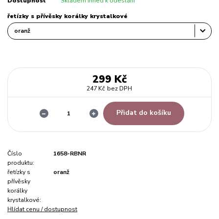
Dostupnost
Skladem ihned k odeslání
řetízky s přívěsky korálky krystalkové
299 Kč
247 Kč
bez DPH
Přidat do košíku
Číslo
1658-RBNR
produktu:
řetízky s
oranž
přívěsky
korálky
krystalkové:
Hlídat cenu / dostupnost