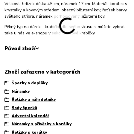
Velikost: řetízek délka 45 cm, náramek 17 cm. Materiál: korálek s
krystalky a kovovým středem, obecný bižuterní kov, řetízek barvy
světlého stříbra, náramek porhodiovaný bižuterní kov.
Pěkný typ na dárek - krabičku dle svého vkusu si můžete vybrat
také u nás ve e-shopu v sekci Dárkové krabičky.
Původ zboží
Zboží zařazeno v kategoriích
Šperky a doplňky
Náramky
Řetízky a náhrdelníky
Sady šperků
Adventní kalendář
Náramky s přívěsky a korálky
Řetízky s korálky