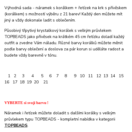
Výhodná sada - náramek s korálkem + řetízek na krk s přívěskem
(korálkem) s možností výběru z 21 barev! Každý den můžete mít
jiný a vždy dokonale ladit s oblečením.
Působivý třpytivý krystalkový korálek s velkým průvlekem
TOPBEADS jako přívěsek na krátkém 45 cm řetízku doladí každý
outfit a zvedne Vám náladu. Různé barvy korálků můžete měnit
podle barvy oblečení a doslova za pár korun si uděláte radost a
budete vždy barevně v tónu.
0
1 2 3 4 5 6 7 8 9 10 11 12 13 14 15
16 17 18 19 20 21
VYBERTE si svoji barvu !
Náramek i řetízek můžete doladit s dalšími korálky s velkým
průvlekem typu TOPBEADS - kompletní nabídka v kategorii
TOPBEADS
.