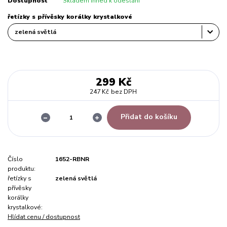
Dostupnost
Skladem ihned k odeslání
řetízky s přívěsky korálky krystalkové
299 Kč
247 Kč
bez DPH
Přidat do košíku
Číslo
1652-RBNR
produktu:
řetízky s
zelená světlá
přívěsky
korálky
krystalkové:
Hlídat cenu / dostupnost