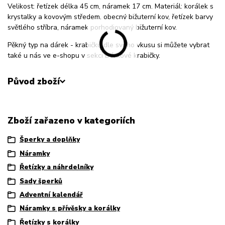
Velikost: řetízek délka 45 cm, náramek 17 cm. Materiál: korálek s
krystalky a kovovým středem, obecný bižuterní kov, řetízek barvy
světlého stříbra, náramek porhodiovaný bižuterní kov.
Pěkný typ na dárek - krabičku dle svého vkusu si můžete vybrat
také u nás ve e-shopu v sekci Dárkové krabičky.
Původ zboží
Zboží zařazeno v kategoriích
Šperky a doplňky
Náramky
Řetízky a náhrdelníky
Sady šperků
Adventní kalendář
Náramky s přívěsky a korálky
Řetízky s korálky