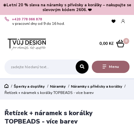
☀️Letní 20 % sleva na náramky s přívěsky a korálky – nakupujte se
slevovým kódem 2606. ❤️
+420 778 066 878
v pracovní dny od 9 do 16 hod.
0
0,00 Kč
Menu
Šperky a doplňky
Náramky
Náramky s přívěsky a korálky
Řetízek + náramek s korálky TOPBEADS - více barev
Řetízek + náramek s korálky
TOPBEADS - více barev