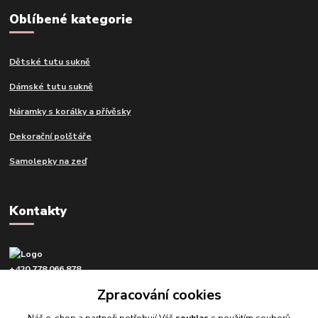
Oblíbené kategorie
Dětské tutu sukně
Dámské tutu sukně
Náramky s korálky a přívěsky
Dekorační polštáře
Samolepky na zeď
Kontakty
+420 778 066 878
v pracovní dny od 9 do 16 hod.
Zpracování cookies
info@tvujdesign.cz
Náš e-shop a partneři potřebují Váš
souhlas
s použitím souborů