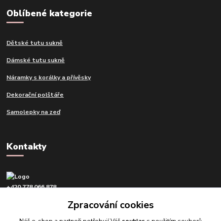
Oblíbené kategorie
Dětské tutu sukně
Dámské tutu sukně
Náramky s korálky a přívěsky
Dekorační polštáře
Samolepky na zeď
Kontakty
+420 778 066 878
v pracovní dny od 9 do 16 hod.
Zpracování cookies
info@tvujdesign.cz
Náš e-shop a partneři potřebují Váš
souhlas
s použitím souborů