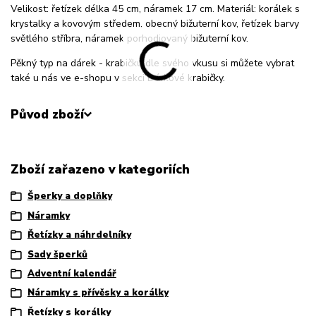
Velikost: řetízek délka 45 cm, náramek 17 cm. Materiál: korálek s
krystalky a kovovým středem, obecný bižuterní kov, řetízek barvy
světlého stříbra, náramek porhodiovaný bižuterní kov.
Pěkný typ na dárek - krabičku dle svého vkusu si můžete vybrat
také u nás ve e-shopu v sekci Dárkové krabičky.
Původ zboží
Zboží zařazeno v kategoriích
Šperky a doplňky
Náramky
Řetízky a náhrdelníky
Sady šperků
Adventní kalendář
Náramky s přívěsky a korálky
Řetízky s korálky