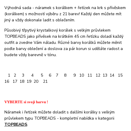
Výhodná sada - náramek s korálkem + řetízek na krk s přívěskem
(korálkem) s možností výběru z 21 barev! Každý den můžete mít
jiný a vždy dokonale ladit s oblečením.
Působivý třpytivý krystalkový korálek s velkým průvlekem
TOPBEADS jako přívěsek na krátkém 45 cm řetízku doladí každý
outfit a zvedne Vám náladu. Různé barvy korálků můžete měnit
podle barvy oblečení a doslova za pár korun si uděláte radost a
budete vždy barevně v tónu.
0
1 2 3 4 5 6 7 8 9 10 11 12 13 14 15
16 17 18 19 20 21
VYBERTE si svoji barvu !
Náramek i řetízek můžete doladit s dalšími korálky s velkým
průvlekem typu TOPBEADS - kompletní nabídka v kategorii
TOPBEADS
.