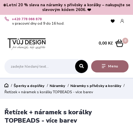
☀️Letní 20 % sleva na náramky s přívěsky a korálky – nakupujte se
slevovým kódem 2606. ❤️
+420 778 066 878
v pracovní dny od 9 do 16 hod.
0
0,00 Kč
Menu
Šperky a doplňky
Náramky
Náramky s přívěsky a korálky
Řetízek + náramek s korálky TOPBEADS - více barev
Řetízek + náramek s korálky
TOPBEADS - více barev