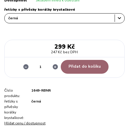
Dostupnost
Skladem ihned k odeslání
řetízky s přívěsky korálky krystalkové
299 Kč
247 Kč
bez DPH
Přidat do košíku
Číslo
1649-RBNR
produktu:
řetízky s
černá
přívěsky
korálky
krystalkové:
Hlídat cenu / dostupnost