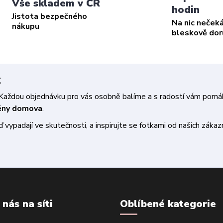
Vše skladem v ČR
hodin
Jistota bezpečného
Na nic neček
nákupu
bleskově do
t
a. Každou objednávku pro vás osobně balíme a s radostí vám pom
měny domova
.
vypadají ve skutečnosti, a inspirujte se fotkami od našich zákazn
 nás na síti
Oblíbené kategorie