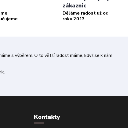
zákaznic
áme,
Děláme radost už od
ručujeme
roku 2013
áháme s výběrem. O to větší radost máme, když se k nám
ic.
Kontakty