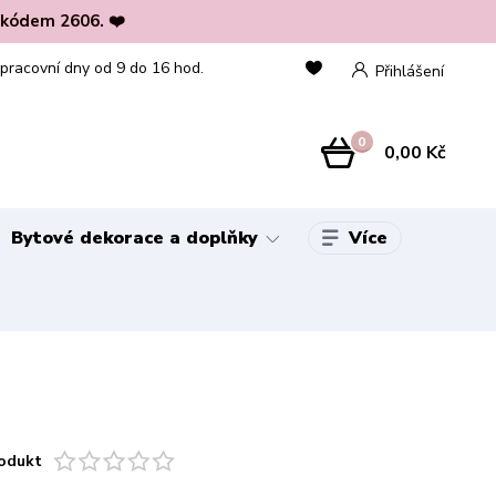
 kódem 2606. ❤️
 pracovní dny od 9 do 16 hod.
Přihlášení
0
0,00 Kč
Více
Bytové dekorace a doplňky
odukt