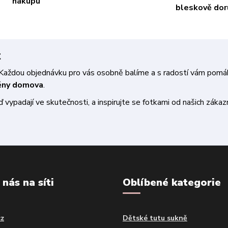
nákupu
bleskově do
t
a. Každou objednávku pro vás osobně balíme a s radostí vám pom
měny domova
.
vypadají ve skutečnosti, a inspirujte se fotkami od našich zákazn
 nás na síti
Oblíbené kategorie
cz
Dětské tutu sukně