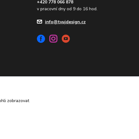
+420 778 066 878
v pracovní dny od 9 do 16 hod.
info@tvujdesign.cz
Vytvořeno na
Eshop-rychle.cz
hli zobrazovat