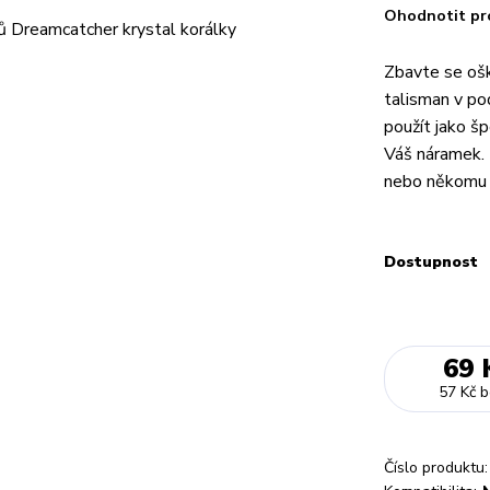
Ohodnotit pr
Zbavte se ošk
talisman v po
použít jako šp
Váš náramek. 
nebo někomu d
Dostupnost
69 
57 Kč
b
Číslo produktu: