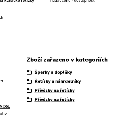
a klasické řetízky
Hlídat cenu / dostupnost
ch
Zboží zařazeno v kategoriích
Šperky a doplňky
er.
Řetízky a náhrdelníky
Přívěsky na řetízky
Přívěsky na řetízky
EADS.
oliv