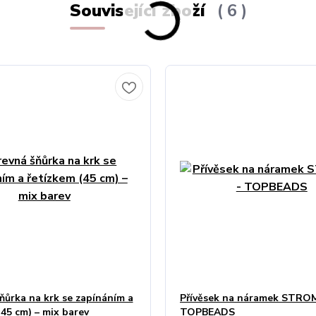
Související zboží
6
ňůrka na krk se zapínáním a
Přívěsek na náramek STRO
(45 cm) – mix barev
TOPBEADS