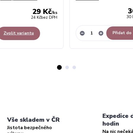
3
29 Kč
/
ks
30 
24 Kč
bez DPH
Přidat do
Zvolit variantu
Expedice 
Vše skladem v ČR
hodin
Jistota bezpečného
Na nic neček