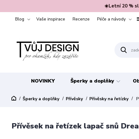
☀️Letní 20 % s
Blog
Vaše inspirace
Recenze
Péče a návody
NOVINKY
Šperky a doplňky
Ob
Šperky a doplňky
Přívěsky
Přívěsky na řetízky
P
Přívěsek na řetízek lapač snů Dre