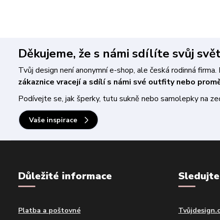
Děkujeme, že s námi sdílíte svůj svě
Tvůj design není anonymní e-shop, ale česká rodinná firm
zákaznice vracejí a sdílí s námi své outfity nebo pro
Podívejte se, jak šperky, tutu sukně nebo samolepky na zeď 
Vaše inspirace
Důležité informace
Sledujte
Platba a poštovné
Tvůjdesign.