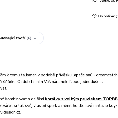
Kompatibilita:
N
Do oblíbený
uvisející zboží
6
Vám k tomu talisman v podobě přívěsku lapače snů - dreamcatch
k či šňůrku. Ozdobit s ním Váš náramek. Nebo jednoduše s
vat.
né kombinovat s dalšími
korálky s velkým průvlekem TOPB
vářet si tak svůj vlastní šperk a měnit ho dle své fantazie kdyk
jdesign.cz.