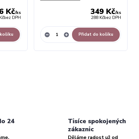
6 Kč
349 Kč
/
ks
/
ks
Kč
bez DPH
288 Kč
bez DPH
 košíku
Přidat do košíku
do 24
Tisíce spokojených
zákaznic
áme,
Děláme radost už od