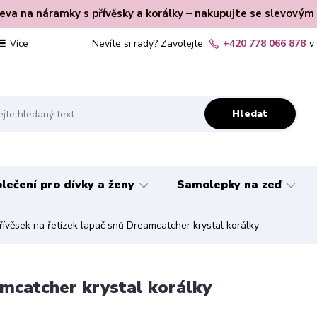
leva na náramky s přívěsky a korálky – nakupujte se slevovým
Nevíte si rady? Zavolejte.
+420 778 066 878
v
Více
Hledat
lečení pro dívky a ženy
Samolepky na zeď
řívěsek na řetízek lapač snů Dreamcatcher krystal korálky
amcatcher krystal korálky