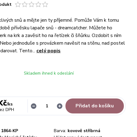
odukt
livých snů a mějte jen ty příjemné. Pomůže Vám k tomu
době přívěsku lapače snů - dreamcatcher. Můžete ho
erk na krk a zavěsit ho na řetízek či šňůrku. Ozdobit s ním
Nebo jednoduše s provázkem navěsit na stěnu, nad postel
arovat. Tento...
celý popis
Skladem ihned k odeslání
Kč
/
ks
Přidat do košíku
ez DPH
1864-KP
Barva:
kovově stříbrná