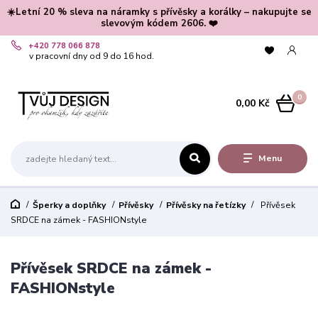
☀️Letní 20 % sleva na náramky s přívěsky a korálky – nakupujte se
slevovým kódem 2606. ❤️
+420 778 066 878
v pracovní dny od 9 do 16 hod.
0
0,00 Kč
Menu
Šperky a doplňky
Přívěsky
Přívěsky na řetízky
Přívěsek
SRDCE na zámek - FASHIONstyle
Přívěsek SRDCE na zámek -
FASHIONstyle