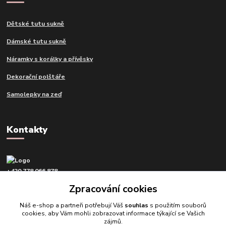
Dětské tutu sukně
Dámské tutu sukně
Náramky s korálky a přívěsky
Dekorační polštáře
Samolepky na zeď
Kontakty
+420 778 066 878
v pracovní dny od 9 do 16 hod.
Zpracování cookies
info@tvujdesign.cz
Náš e-shop a partneři potřebují Váš
souhlas
s použitím souborů
cookies, aby Vám mohli zobrazovat informace týkající se Vašich
zájmů.