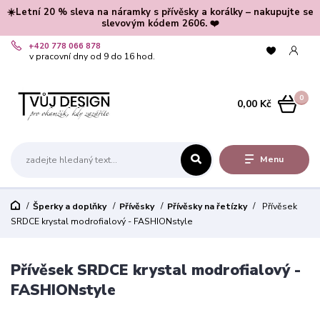
☀️Letní 20 % sleva na náramky s přívěsky a korálky – nakupujte se
slevovým kódem 2606. ❤️
+420 778 066 878
v pracovní dny od 9 do 16 hod.
0
0,00 Kč
Menu
Šperky a doplňky
Přívěsky
Přívěsky na řetízky
Přívěsek
SRDCE krystal modrofialový - FASHIONstyle
Přívěsek SRDCE krystal modrofialový -
FASHIONstyle