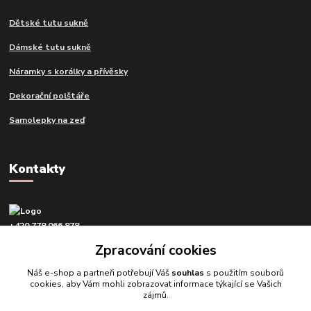
Dětské tutu sukně
Dámské tutu sukně
Náramky s korálky a přívěsky
Dekorační polštáře
Samolepky na zeď
Kontakty
+420 778 066 878
v pracovní dny od 9 do 16 hod.
Zpracování cookies
info@tvujdesign.cz
Náš e-shop a partneři potřebují Váš
souhlas
s použitím souborů
cookies, aby Vám mohli zobrazovat informace týkající se Vašich
zájmů.