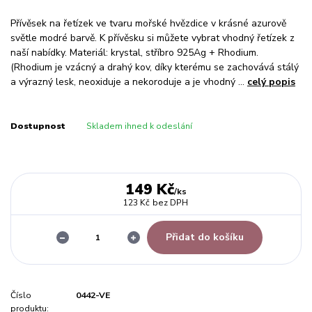
Přívěsek na řetízek ve tvaru mořské hvězdice v krásné azurově
světle modré barvě. K přívěsku si můžete vybrat vhodný řetízek z
naší nabídky. Materiál: krystal, stříbro 925Ag + Rhodium.
(Rhodium je vzácný a drahý kov, díky kterému se zachovává stálý
a výrazný lesk, neoxiduje a nekoroduje a je vhodný ...
celý popis
Dostupnost
Skladem ihned k odeslání
149 Kč
/
ks
123 Kč
bez DPH
Přidat do košíku
Číslo
0442-VE
produktu: