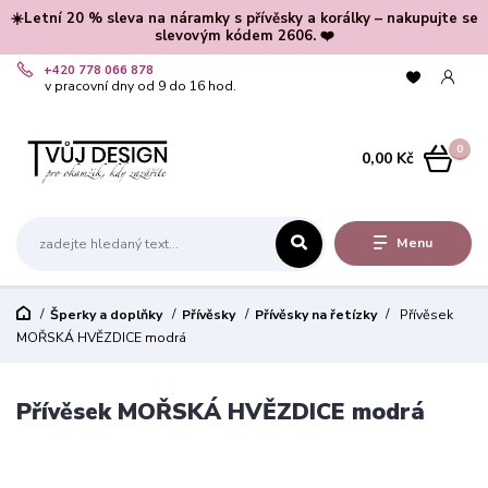
☀️Letní 20 % sleva na náramky s přívěsky a korálky – nakupujte se
slevovým kódem 2606. ❤️
+420 778 066 878
v pracovní dny od 9 do 16 hod.
0
0,00 Kč
Menu
Šperky a doplňky
Přívěsky
Přívěsky na řetízky
Přívěsek
MOŘSKÁ HVĚZDICE modrá
Přívěsek MOŘSKÁ HVĚZDICE modrá