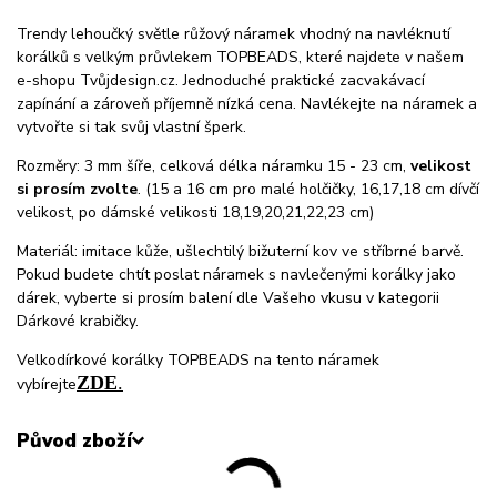
Trendy lehoučký světle růžový náramek vhodný na navléknutí
korálků s velkým průvlekem TOPBEADS, které najdete v našem
e-shopu Tvůjdesign.cz. Jednoduché praktické zacvakávací
zapínání a zároveň příjemně nízká cena. Navlékejte na náramek a
vytvořte si tak svůj vlastní šperk.
Rozměry: 3 mm šíře, celková délka náramku 15 - 23 cm,
velikost
si prosím zvolte
. (15 a 16 cm pro malé holčičky, 16,17,18 cm dívčí
velikost, po dámské velikosti 18,19,20,21,22,23 cm)
Materiál: imitace kůže, ušlechtilý bižuterní kov ve stříbrné barvě.
Pokud budete chtít poslat náramek s navlečenými korálky jako
dárek, vyberte si prosím balení dle Vašeho vkusu v kategorii
Dárkové krabičky.
Velkodírkové korálky TOPBEADS na tento náramek
ZDE
.
vybírejte
Původ zboží