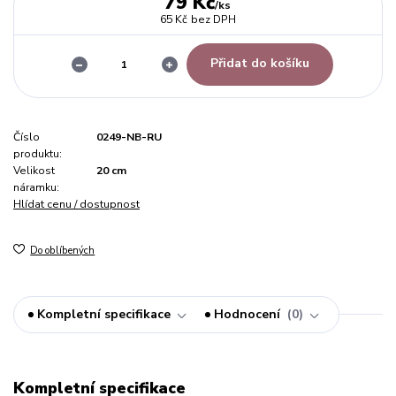
79 Kč
/
ks
65 Kč
bez DPH
Přidat do košíku
Číslo
0249-NB-RU
produktu:
Velikost
20 cm
náramku:
Hlídat cenu / dostupnost
Do oblíbených
Kompletní specifikace
Hodnocení
0
Kompletní specifikace