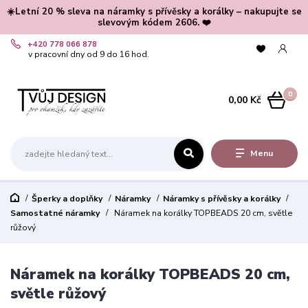
☀️Letní 20 % sleva na náramky s přívěsky a korálky – nakupujte se
slevovým kódem 2606. ❤️
+420 778 066 878
v pracovní dny od 9 do 16 hod.
0
0,00 Kč
Menu
Šperky a doplňky
Náramky
Náramky s přívěsky a korálky
Samostatné náramky
Náramek na korálky TOPBEADS 20 cm, světle
růžový
Náramek na korálky TOPBEADS 20 cm,
světle růžový