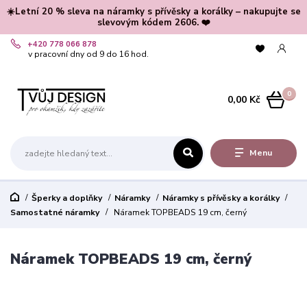
☀️Letní 20 % sleva na náramky s přívěsky a korálky – nakupujte se
slevovým kódem 2606. ❤️
+420 778 066 878
v pracovní dny od 9 do 16 hod.
0
0,00 Kč
Menu
Šperky a doplňky
Náramky
Náramky s přívěsky a korálky
Samostatné náramky
Náramek TOPBEADS 19 cm, černý
Náramek TOPBEADS 19 cm, černý