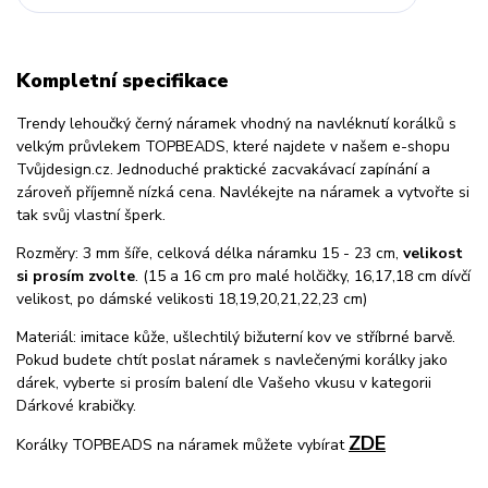
Kompletní specifikace
Trendy lehoučký černý náramek vhodný na navléknutí korálků s
velkým průvlekem TOPBEADS, které najdete v našem e-shopu
Tvůjdesign.cz. Jednoduché praktické zacvakávací zapínání a
zároveň příjemně nízká cena. Navlékejte na náramek a vytvořte si
tak svůj vlastní šperk.
Rozměry: 3 mm šíře, celková délka náramku 15 - 23 cm,
velikost
si prosím zvolte
. (15 a 16 cm pro malé holčičky, 16,17,18 cm dívčí
velikost, po dámské velikosti 18,19,20,21,22,23 cm)
Materiál: imitace kůže, ušlechtilý bižuterní kov ve stříbrné barvě.
Pokud budete chtít poslat náramek s navlečenými korálky jako
dárek, vyberte si prosím balení dle Vašeho vkusu v kategorii
Dárkové krabičky.
ZDE
Korálky TOPBEADS na náramek můžete vybírat