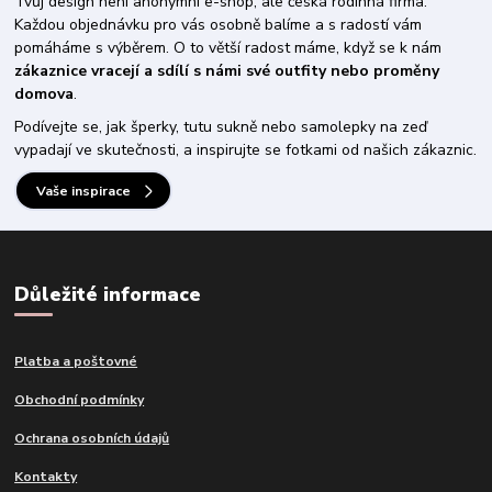
Tvůj design není anonymní e-shop, ale česká rodinná firma.
Každou objednávku pro vás osobně balíme a s radostí vám
pomáháme s výběrem. O to větší radost máme, když se k nám
zákaznice vracejí a sdílí s námi své outfity nebo proměny
domova
.
Podívejte se, jak šperky, tutu sukně nebo samolepky na zeď
vypadají ve skutečnosti, a inspirujte se fotkami od našich zákaznic.
Vaše inspirace
Důležité informace
Platba a poštovné
Obchodní podmínky
Ochrana osobních údajů
Kontakty