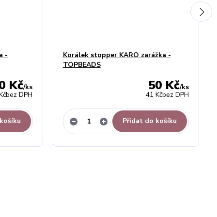
a -
Korálek stopper KARO zarážka -
TOPBEADS
0 Kč
50 Kč
/
ks
/
ks
Kč
bez DPH
41 Kč
bez DPH
 košíku
Přidat do košíku