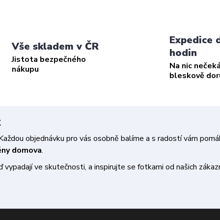
Expedice 
Vše skladem v ČR
hodin
Jistota bezpečného
Na nic neček
nákupu
bleskově do
t
a. Každou objednávku pro vás osobně balíme a s radostí vám pom
měny domova
.
vypadají ve skutečnosti, a inspirujte se fotkami od našich zákazn