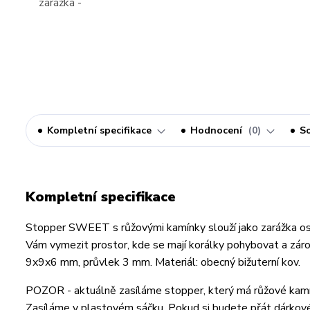
Kompletní specifikace
Hodnocení
0
So
Kompletní specifikace
Stopper SWEET s růžovými kamínky slouží jako zarážka os
Vám vymezit prostor, kde se mají korálky pohybovat a zár
9x9x6 mm, průvlek 3 mm. Materiál: obecný bižuterní kov.
POZOR - aktuálně zasíláme stopper, který má růžové kamínky
Zasíláme v plastovém sáčku. Pokud si budete přát dárkové 