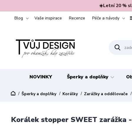
☀️Letní 20 % s
Blog
Vaše inspirace
Recenze
Péče a návody
NOVINKY
Šperky a doplňky
Ob
Šperky a doplňky
Korálky
Zarážky a oddělovače
Korálek stopper SWEET zarážka