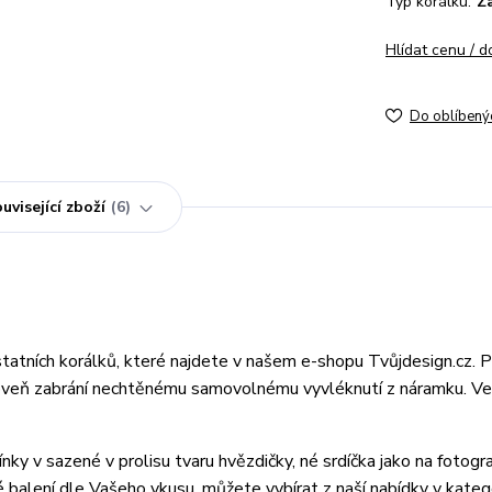
Typ korálku:
Z
Hlídat cenu / 
Do oblíbený
uvisející zboží
6
tatních korálků, které najdete v našem e-shopu Tvůjdesign.cz.
oveň zabrání nechtěnému samovolnému vyvléknutí z náramku. Vel
 v sazené v prolisu tvaru hvězdičky, né srdíčka jako na fotograf
balení dle Vašeho vkusu, můžete vybírat z naší nabídky v katego