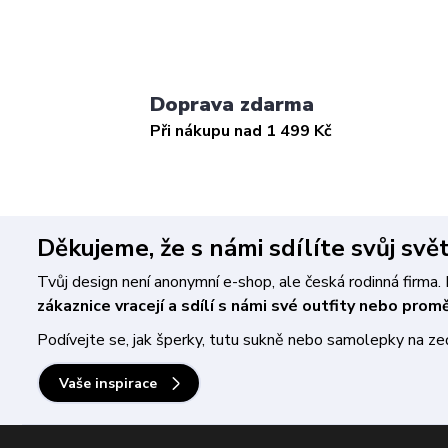
Doprava zdarma
Při nákupu nad 1 499 Kč
Děkujeme, že s námi sdílíte svůj svě
Tvůj design není anonymní e-shop, ale česká rodinná firm
zákaznice vracejí a sdílí s námi své outfity nebo pro
Podívejte se, jak šperky, tutu sukně nebo samolepky na zeď 
Vaše inspirace