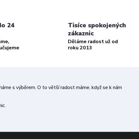
do 24
Tisíce spokojených
zákaznic
áme,
Děláme radost už od
ručujeme
roku 2013
áháme s výběrem. O to větší radost máme, když se k nám
ic.