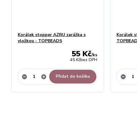
Korálek stopper AZRU zarážka s
Korálek s
vložkou - TOPBEADS
TOPBEA
55 Kč
/
ks
45 Kč
bez DPH
Přidat do košíku