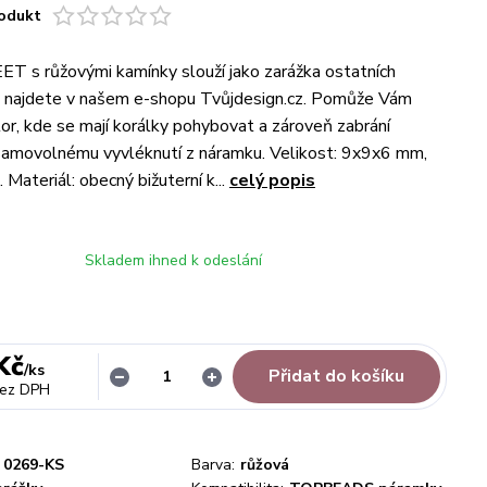
odukt
 s růžovými kamínky slouží jako zarážka ostatních
é najdete v našem e-shopu Tvůjdesign.cz. Pomůže Vám
or, kde se mají korálky pohybovat a zároveň zabrání
amovolnému vyvléknutí z náramku. Velikost: 9x9x6 mm,
Materiál: obecný bižuterní k...
celý popis
Skladem ihned k odeslání
Kč
/
ks
Přidat do košíku
ez DPH
0269-KS
Barva:
růžová