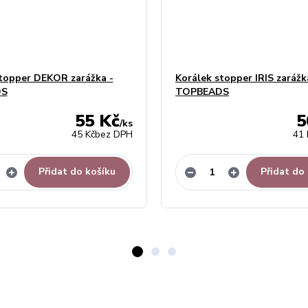
topper DEKOR zarážka -
Korálek stopper IRIS zarážk
DS
TOPBEADS
55 Kč
5
/
ks
45 Kč
bez DPH
41 
Přidat do košíku
Přidat do