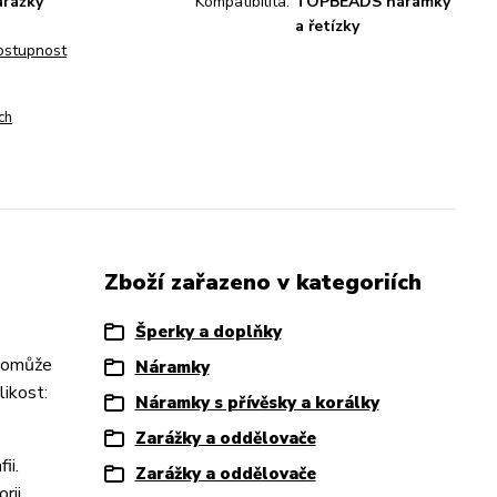
arážky
Kompatibilita:
TOPBEADS náramky
a řetízky
dostupnost
ch
Zboží zařazeno v kategoriích
Šperky a doplňky
 Pomůže
Náramky
ikost:
Náramky s přívěsky a korálky
Zarážky a oddělovače
ii.
Zarážky a oddělovače
rii