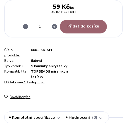
59 Kč
/
ks
49 Kč
bez DPH
Přidat do košíku
Číslo
0001-KK-SFI
produktu:
Barva:
fialová
Typ korálku:
S kamínky a krystalky
Kompatibilita:
TOPBEADS náramky a
řetízky
Hlídat cenu / dostupnost
Do oblíbených
Kompletní specifikace
Hodnocení
0