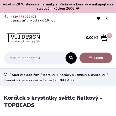
☀️Letní 20 % sleva na náramky s přívěsky a korálky – nakupujte se
slevovým kódem 2606. ❤️
+420 778 066 878
v pracovní dny od 9 do 16 hod.
0
0,00 Kč
Menu
Šperky a doplňky
Korálky
Korálky s kamínky a krystalky
Korálek s krystalky světle fialkový - TOPBEADS
Korálek s krystalky světle fialkový -
TOPBEADS