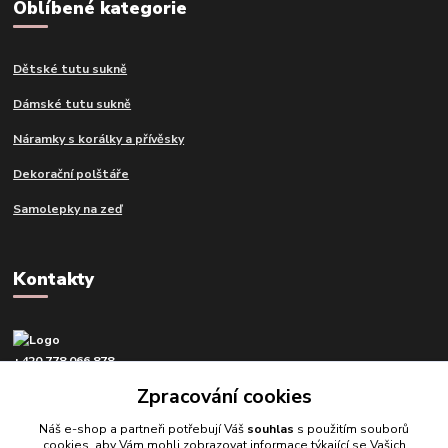
Oblíbené kategorie
Dětské tutu sukně
Dámské tutu sukně
Náramky s korálky a přívěsky
Dekorační polštáře
Samolepky na zeď
Kontakty
+420 778 066 878
v pracovní dny od 9 do 16 hod.
Zpracování cookies
info@tvujdesign.cz
Náš e-shop a partneři potřebují Váš
souhlas
s použitím souborů
cookies, aby Vám mohli zobrazovat informace týkající se Vašich