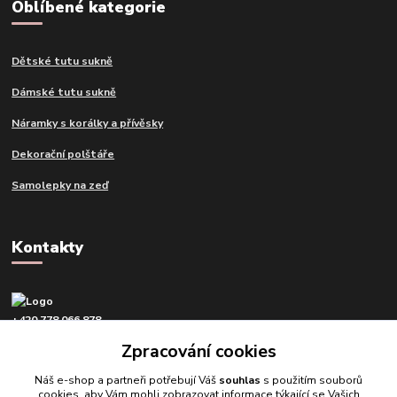
Oblíbené kategorie
Dětské tutu sukně
Dámské tutu sukně
Náramky s korálky a přívěsky
Dekorační polštáře
Samolepky na zeď
Kontakty
+420 778 066 878
v pracovní dny od 9 do 16 hod.
Zpracování cookies
info@tvujdesign.cz
Náš e-shop a partneři potřebují Váš
souhlas
s použitím souborů
cookies, aby Vám mohli zobrazovat informace týkající se Vašich