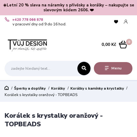
☀️Letní 20 % sleva na náramky s přívěsky a korálky – nakupujte se
slevovým kódem 2606. ❤️
+420 778 066 878
v pracovní dny od 9 do 16 hod.
0
0,00 Kč
Menu
Šperky a doplňky
Korálky
Korálky s kamínky a krystalky
Korálek s krystalky oranžový - TOPBEADS
Korálek s krystalky oranžový -
TOPBEADS