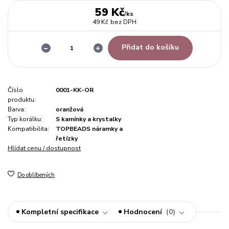
59 Kč
/
ks
49 Kč
bez DPH
Přidat do košíku
Číslo
0001-KK-OR
produktu:
Barva:
oranžová
Typ korálku:
S kamínky a krystalky
Kompatibilita:
TOPBEADS náramky a
řetízky
Hlídat cenu / dostupnost
Do oblíbených
Kompletní specifikace
Hodnocení
0