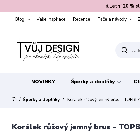
☀️Letní 20 % s
Blog
Vaše inspirace
Recenze
Péče a návody
NOVINKY
Šperky a doplňky
Ob
Šperky a doplňky
Korálek růžový jemný brus - TOPB
Korálek růžový jemný brus - TO