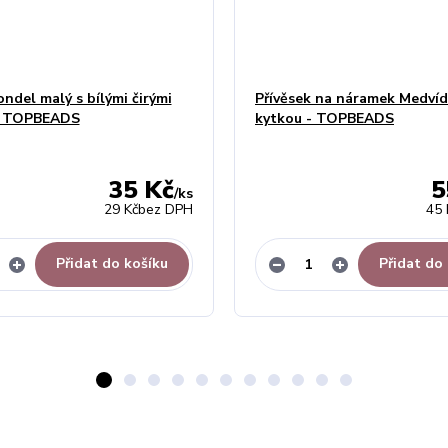
ondel malý s bílými čirými
Přívěsek na náramek Medvíd
 - TOPBEADS
kytkou - TOPBEADS
35 Kč
5
/
ks
29 Kč
bez DPH
45 
Přidat do košíku
Přidat do