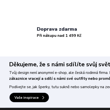
Doprava zdarma
Při nákupu nad 1 499 Kč
Děkujeme, že s námi sdílíte svůj svě
Tvůj design není anonymní e-shop, ale česká rodinná firm
zákaznice vracejí a sdílí s námi své outfity nebo pro
Podívejte se, jak šperky, tutu sukně nebo samolepky na zeď 
Vaše inspirace