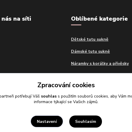
 nás na síti
Oblíbené kategorie
Dětské tutu sukně
Dámské tutu sukně
Náramky s korálky a přívěsky
Dekorační polštáře
Zpracování cookies
Samolepky na zeď
artneři potřebují Váš
souhlas
s použitím souborů cookies, aby Vám mo
informace týkající se Vašich zájmů.
Souhlasím
Nastavení