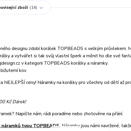
uvisející zboží
14
ušeného designu zdobí korálek TOPBEADS s velkým průvlekem. 
álky a vytvářet si tak svůj vlastní šperk a měnit ho dle své fant
ujdesign.cz v kategorii TOPBEADS korálky a náramky.
bižuterní kov.
a NEJLEPŠÍ ceny! Náramky na korálky pro všechny od dětí až pr
500 Kč Dárek!
náramek? Napište nám, rádi poradíme nebo zhotovíme na přání.
ch náramků typu TOPBEADS.
Náramky jsou námi navržené, takž