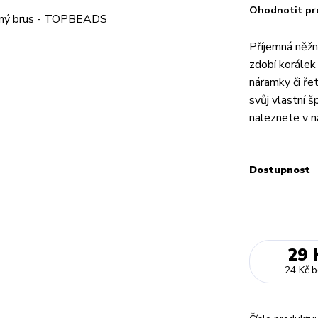
Ohodnotit pr
Příjemná něžn
zdobí korále
náramky či ře
svůj vlastní š
naleznete v n
Dostupnost
29 
24 Kč
b