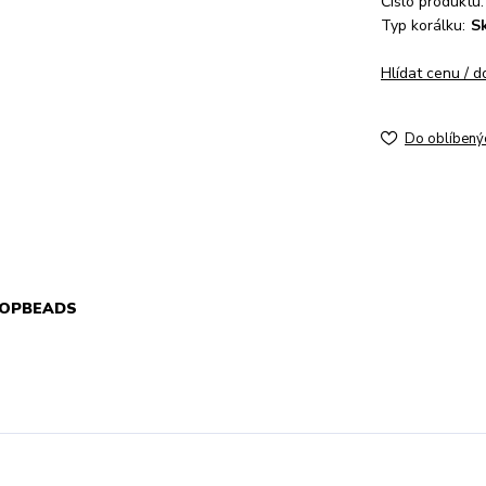
Číslo produktu:
Typ korálku:
S
Hlídat cenu / 
Do oblíbený
 TOPBEADS