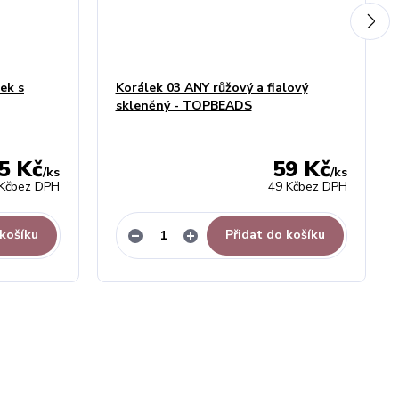
ek s
Korálek 03 ANY růžový a fialový
skleněný - TOPBEADS
5 Kč
59 Kč
/
ks
/
ks
Kč
bez DPH
49 Kč
bez DPH
 košíku
Přidat do košíku