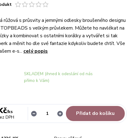
odukt
á růžová s průsvity a jemnými odlesky broušeného designu
k TOPBEADS s velkým průvlekem. Můžete ho navlékat na
tízky a kombinovat s ostatními korálky a vytvářet si tak
perk a měnit ho dle své fantazie kdykoliv budete chtít. Vše
ašem e-s...
celý popis
SKLADEM (ihned k odeslání od nás
přímo k Vám)
Kč
/
ks
Přidat do košíku
ez DPH