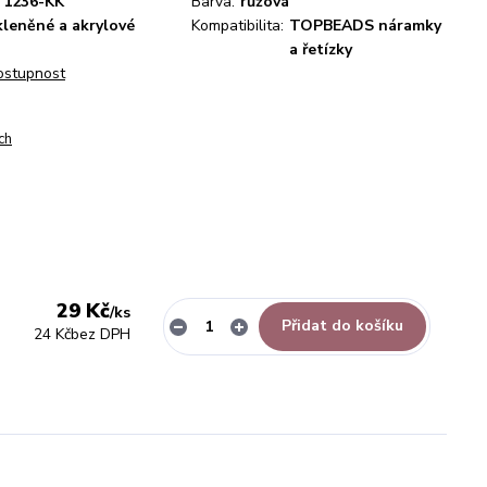
1236-KK
Barva:
růžová
kleněné a akrylové
Kompatibilita:
TOPBEADS náramky
a řetízky
dostupnost
ch
29 Kč
/
ks
Přidat do košíku
24 Kč
bez DPH