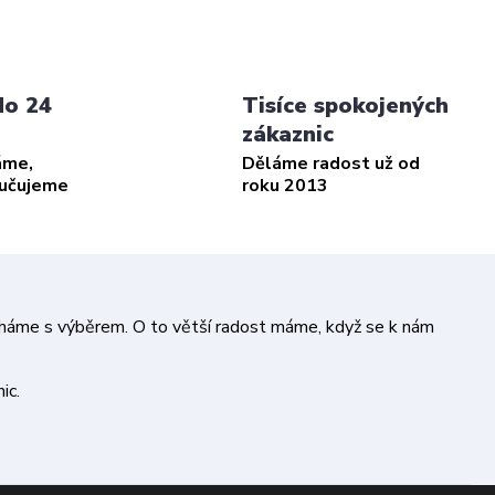
do 24
Tisíce spokojených
zákaznic
áme,
Děláme radost už od
ručujeme
roku 2013
áháme s výběrem. O to větší radost máme, když se k nám
ic.