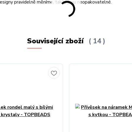
designy pravidelně měníme, takže jsou neopakovatelné.
Související zboží
14