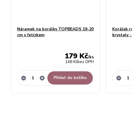
Náramek na korálky TOPBEADS 19-20
Korálek r
cm s řetízkem
krystaly
179 Kč
/
ks
148 Kč
bez DPH
Přidat do košíku