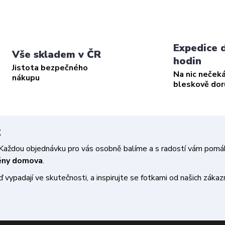
Expedice 
Vše skladem v ČR
hodin
Jistota bezpečného
Na nic neček
nákupu
bleskově do
t
a. Každou objednávku pro vás osobně balíme a s radostí vám pom
měny domova
.
vypadají ve skutečnosti, a inspirujte se fotkami od našich zákazn