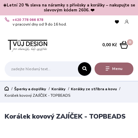
☀️Letní 20 % sleva na náramky s přívěsky a korálky – nakupujte se
slevovým kódem 2606. ❤️
+420 778 066 878
v pracovní dny od 9 do 16 hod.
0
0,00 Kč
Menu
Šperky a doplňky
Korálky
Korálky ze stříbra a kovu
Korálek kovový ZAJÍČEK - TOPBEADS
Korálek kovový ZAJÍČEK - TOPBEADS