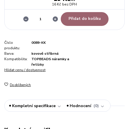
16 Kč
bez DPH
Přidat do košíku
Číslo
0089-KK
produktu:
Barva:
kovově stříbrná
Kompatibilita:
TOPBEADS náramky a
řetízky
Hlídat cenu / dostupnost
Do oblíbených
Kompletní specifikace
Hodnocení
0