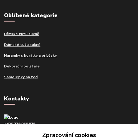
Oblíbené kategorie
Dětské tutu sukně
Dámské tutu sukně
Náramky s korálky a přívěsky
Dekorační polštáře
Samolepky na zeď
Kontakty
+420 778 066 878
v pracovní dny od 9 do 16 hod.
Zpracování cookies