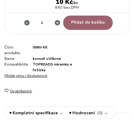
10 Kč
/
ks
8 Kč
bez DPH
Přidat do košíku
Číslo
0060-KK
produktu:
Barva:
kovově stříbrná
Kompatibilita:
TOPBEADS náramky a
řetízky
Hlídat cenu / dostupnost
Do oblíbených
Kompletní specifikace
Hodnocení
0