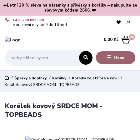
☀️Letní 20 % sleva na náramky s přívěsky a korálky – nakupujte se
slevovým kódem 2606. ❤️
+420 778 066 878
v pracovní dny od 9 do 16 hod.
0
0,00 Kč
Menu
Šperky a doplňky
Korálky
Korálky ze stříbra a kovu
Korálek kovový SRDCE MOM - TOPBEADS
Korálek kovový SRDCE MOM -
TOPBEADS