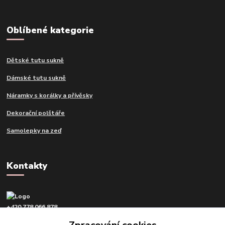
Oblíbené kategorie
Dětské tutu sukně
Dámské tutu sukně
Náramky s korálky a přívěsky
Dekorační polštáře
Samolepky na zeď
Kontakty
+420 778 066 878
v pracovní dny od 9 do 16 hod.