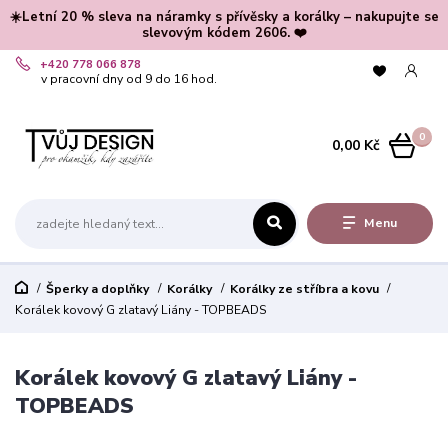
☀️Letní 20 % sleva na náramky s přívěsky a korálky – nakupujte se
slevovým kódem 2606. ❤️
+420 778 066 878
v pracovní dny od 9 do 16 hod.
0
0,00 Kč
Menu
Šperky a doplňky
Korálky
Korálky ze stříbra a kovu
Korálek kovový G zlatavý Liány - TOPBEADS
Korálek kovový G zlatavý Liány -
TOPBEADS