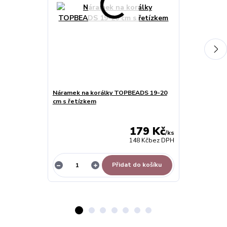
Náramek na korálky TOPBEADS 19-20
Náramek na k
cm s řetízkem
15-23 cm - bíl
179 Kč
/
ks
148 Kč
bez DPH
Přidat do košíku
Z