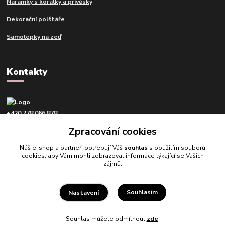
Náramky s korálky a přívěsky
Dekorační polštáře
Samolepky na zeď
Kontakty
+420 778 066 878
v pracovní dny od 9 do 16 hod.
Zpracování cookies
info@tvujdesign.cz
Náš e-shop a partneři potřebují Váš
souhlas
s použitím souborů
cookies, aby Vám mohli zobrazovat informace týkající se Vašich
zájmů.
Souhlasím
Nastavení
Tvujdesign.cz
Souhlas můžete odmítnout
zde
.
Vytvořeno na
Eshop-rychle.cz