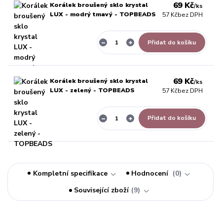
69 Kč
Korálek broušený sklo krystal
/
ks
LUX - modrý tmavý - TOPBEADS
57 Kč
bez DPH
Přidat do košíku
69 Kč
Korálek broušený sklo krystal
/
ks
LUX - zelený - TOPBEADS
57 Kč
bez DPH
Přidat do košíku
Kompletní specifikace
Hodnocení
0
Související zboží
9