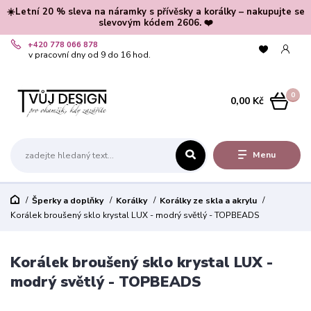
☀️Letní 20 % sleva na náramky s přívěsky a korálky – nakupujte se
slevovým kódem 2606. ❤️
+420 778 066 878
v pracovní dny od 9 do 16 hod.
0
0,00 Kč
Menu
Šperky a doplňky
Korálky
Korálky ze skla a akrylu
Korálek broušený sklo krystal LUX - modrý světlý - TOPBEADS
Korálek broušený sklo krystal LUX -
modrý světlý - TOPBEADS