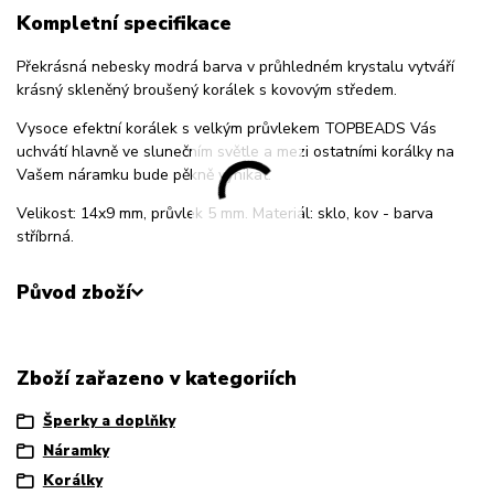
Kompletní specifikace
Překrásná nebesky modrá barva v průhledném krystalu vytváří
krásný skleněný broušený korálek s kovovým středem.
Vysoce efektní korálek s velkým průvlekem TOPBEADS Vás
uchvátí hlavně ve slunečním světle a mezi ostatními korálky na
Vašem náramku bude pěkně vynikat.
Velikost: 14x9 mm, průvlek 5 mm. Materiál: sklo, kov - barva
stříbrná.
Původ zboží
Zboží zařazeno v kategoriích
Šperky a doplňky
Náramky
Korálky