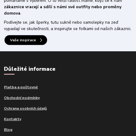
pomáháme s výběrem. O to větší radost máme, když se k nám
zákaznice vracejí a sdílí s námi své outfity nebo proměny
domova
.
Podívejte se, jak šperky, tutu sukně nebo samolepky na zeď
vypadají ve skutečnosti, a inspirujte se fotkami od našich zákaznic.
Vaše inspirace
Důležité informace
Platba a poštovné
Obchodní podmínky
Ochrana osobních údajů
Kontakty
Blog