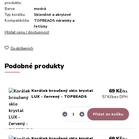
produktu:
Barva:
modrá
Typ korálku:
Skleněné a akrylové
Kompatibilita:
TOPBEADS náramky a
řetízky
Hlídat cenu / dostupnost
Do oblíbených
Podobné produkty
69 Kč
Korálek broušený sklo krystal
/
ks
LUX - červený - TOPBEADS
57 Kč
bez DPH
Přidat do košíku
69 Kč
Korálek broušený sklo krystal
/
ks