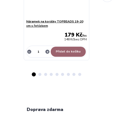
Náramek na korálky TOPBEADS 19-20
Barevný nára
cm s řetízkem
17-21cm
179 Kč
/
ks
148 Kč
bez DPH
Přidat do košíku
Z
Doprava zdarma