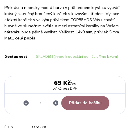
Překrásná nebesky modrá barva v průhledném krystalu vytváří
krásný skleněný broušený korálek s kovovým středem. Vysoce
efektní korálek s velkým průvlekem TOPBEADS Vás uchvátí
hlavně ve slunečním světle a mezi ostatními korálky na Vašem
náramku bude pěkně vynikat. Velikost: 14x9 mm, průvlek 5 mm.
Mat...
celý popis
Dostupnost
SKLADEM (ihned k odeslání od nás přímo k Vám)
69 Kč
/
ks
57 Kč
bez DPH
Přidat do košíku
Číslo
1151-KK