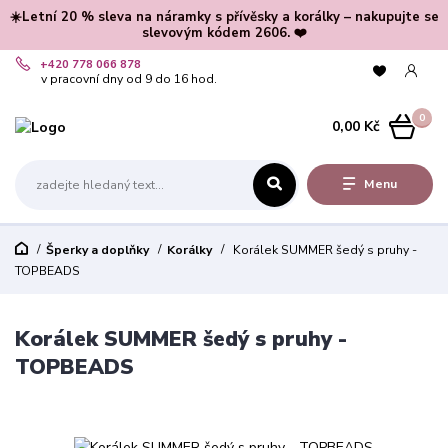
☀️Letní 20 % sleva na náramky s přívěsky a korálky – nakupujte se
slevovým kódem 2606. ❤️
+420 778 066 878
v pracovní dny od 9 do 16 hod.
0
0,00 Kč
Menu
Šperky a doplňky
Korálky
Korálek SUMMER šedý s pruhy -
TOPBEADS
Korálek SUMMER šedý s pruhy -
TOPBEADS