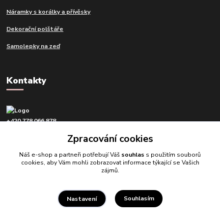
Náramky s korálky a přívěsky
Dekorační polštáře
Samolepky na zeď
Kontakty
+420 778 066 878
v pracovní dny od 9 do 16 hod.
Zpracování cookies
info@tvujdesign.cz
Náš e-shop a partneři potřebují Váš
souhlas
s použitím souborů
cookies, aby Vám mohli zobrazovat informace týkající se Vašich
zájmů.
Souhlasím
Nastavení
Tvujdesign.cz