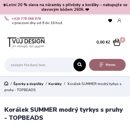
☀️Letní 20 % sleva na náramky s přívěsky a korálky – nakupujte se
slevovým kódem 2606. ❤️
+420 778 066 878
v pracovní dny od 9 do 16 hod.
0
0,00 Kč
Menu
Šperky a doplňky
Korálky
Korálek SUMMER modrý tyrkys s
pruhy - TOPBEADS
Korálek SUMMER modrý tyrkys s pruhy
- TOPBEADS