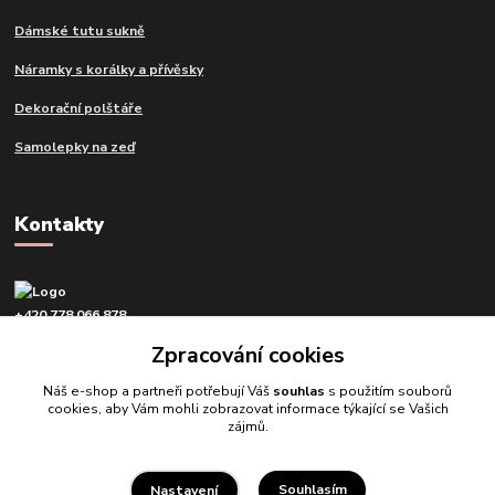
Dámské tutu sukně
Náramky s korálky a přívěsky
Dekorační polštáře
Samolepky na zeď
Kontakty
+420 778 066 878
v pracovní dny od 9 do 16 hod.
Zpracování cookies
info@tvujdesign.cz
Náš e-shop a partneři potřebují Váš
souhlas
s použitím souborů
cookies, aby Vám mohli zobrazovat informace týkající se Vašich
zájmů.
Souhlasím
Nastavení