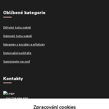
Oblíbené kategorie
Dětské tutu sukně
Dámské tutu sukně
Náramky s korálky a přívěsky
Dekorační polštáře
Samolepky na zeď
Kontakty
+420 778 066 878
v pracovní dny od 9 do 16 hod.
Zpracování cookies