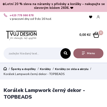
☀️Letní 20 % sleva na náramky s přívěsky a korálky – nakupujte se
slevovým kódem 2606. ❤️
+420 778 066 878
v pracovní dny od 9 do 16 hod.
0
0,00 Kč
Menu
Šperky a doplňky
Korálky
Korálky ze skla a akrylu
Korálek Lampwork černý dekor - TOPBEADS
Korálek Lampwork černý dekor -
TOPBEADS