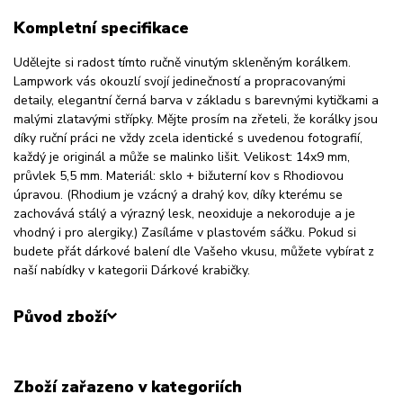
Kompletní specifikace
Udělejte si radost tímto ručně vinutým skleněným korálkem.
Lampwork vás okouzlí svojí jedinečností a propracovanými
detaily, elegantní černá barva v základu s barevnými kytičkami a
malými zlatavými střípky. Mějte prosím na zřeteli, že korálky jsou
díky ruční práci ne vždy zcela identické s uvedenou fotografií,
každý je originál a může se malinko lišit. Velikost: 14x9 mm,
průvlek 5,5 mm. Materiál: sklo + bižuterní kov s Rhodiovou
úpravou. (Rhodium je vzácný a drahý kov, díky kterému se
zachovává stálý a výrazný lesk, neoxiduje a nekoroduje a je
vhodný i pro alergiky.) Zasíláme v plastovém sáčku. Pokud si
budete přát dárkové balení dle Vašeho vkusu, můžete vybírat z
naší nabídky v kategorii Dárkové krabičky.
Původ zboží
Zboží zařazeno v kategoriích