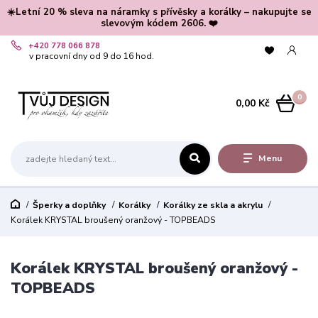
☀️Letní 20 % sleva na náramky s přívěsky a korálky – nakupujte se
slevovým kódem 2606. ❤️
+420 778 066 878
v pracovní dny od 9 do 16 hod.
0
0,00 Kč
Menu
Šperky a doplňky
Korálky
Korálky ze skla a akrylu
Korálek KRYSTAL broušený oranžový - TOPBEADS
Korálek KRYSTAL broušený oranžový -
TOPBEADS