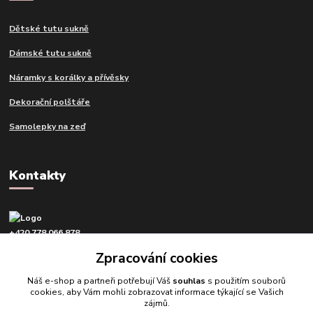
Dětské tutu sukně
Dámské tutu sukně
Náramky s korálky a přívěsky
Dekorační polštáře
Samolepky na zeď
Kontakty
+420 778 066 878
v pracovní dny od 9 do 16 hod.
Zpracování cookies
info@tvujdesign.cz
Náš e-shop a partneři potřebují Váš
souhlas
s použitím souborů
cookies, aby Vám mohli zobrazovat informace týkající se Vašich
zájmů.