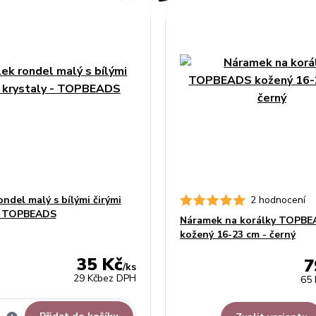
ondel malý s bílými čirými
2 hodnocení
 - TOPBEADS
Náramek na korálky TOPB
kožený 16-23 cm - černý
35 Kč
7
/
ks
29 Kč
bez DPH
65 