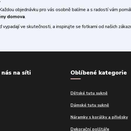
a. Každou objednávku pro vás osobně balíme a s radostí vám pom
měny domova
.
vypadají ve skutečnosti, a inspirujte se fotkami od našich zákazn
 nás na síti
Oblíbené kategorie
Dětské tutu sukně
Dámské tutu sukně
Náramky s korálky a přívěsky
Dekorační polštáře