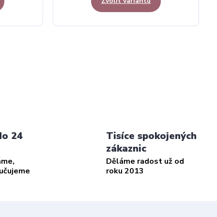
Zvolit variantu
do 24
Tisíce spokojených
zákaznic
áme,
Děláme radost už od
ručujeme
roku 2013