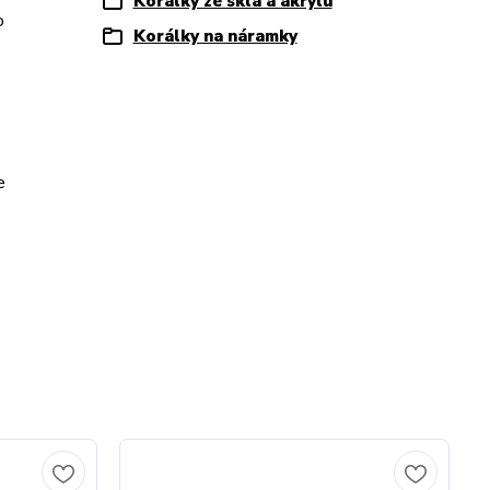
Korálky ze skla a akrylu
o
Korálky na náramky
e