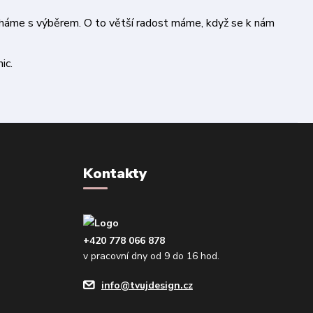
áháme s výběrem. O to větší radost máme, když se k nám
ic.
Kontakty
+420 778 066 878
v pracovní dny od 9 do 16 hod.
info@tvujdesign.cz