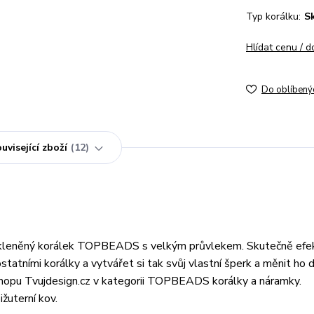
Typ korálku:
S
Hlídat cenu / 
Do oblíbený
uvisející zboží
12
skleněný korálek TOPBEADS s velkým průvlekem. Skutečně efek
tatními korálky a vytvářet si tak svůj vlastní šperk a měnit ho 
shopu Tvujdesign.cz v kategorii TOPBEADS korálky a náramky.
žuterní kov.