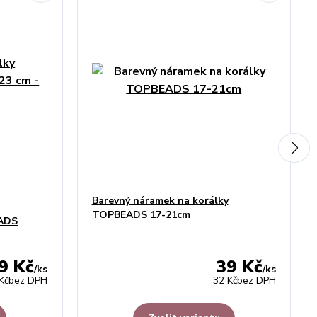
Barevný náramek na korálky
TOPBEADS 17-21cm
EADS
9 Kč
39 Kč
/
ks
/
ks
Kč
bez DPH
32 Kč
bez DPH