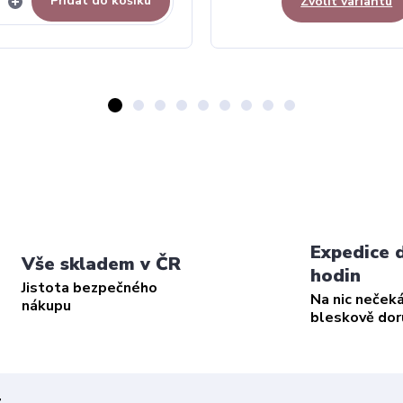
Přidat do košíku
Zvolit variantu
Expedice 
Vše skladem v ČR
hodin
Jistota bezpečného
Na nic neček
nákupu
bleskově do
t