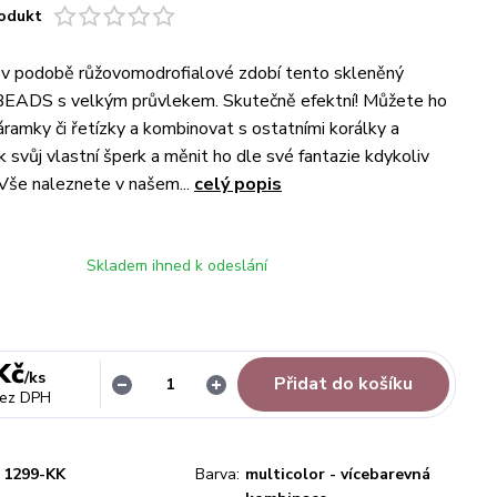
odukt
 v podobě růžovomodrofialové zdobí tento skleněný
EADS s velkým průvlekem. Skutečně efektní! Můžete ho
áramky či řetízky a kombinovat s ostatními korálky a
k svůj vlastní šperk a měnit ho dle své fantazie kdykoliv
 Vše naleznete v našem...
celý popis
Skladem ihned k odeslání
Kč
/
ks
Přidat do košíku
ez DPH
1299-KK
Barva:
multicolor - vícebarevná