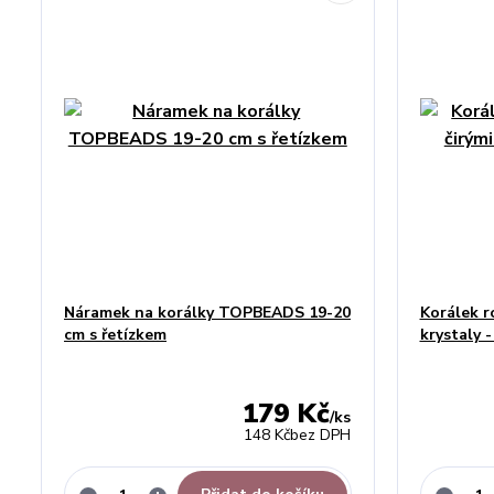
Náramek na korálky TOPBEADS 19-20
Korálek r
cm s řetízkem
krystaly
179 Kč
/
ks
148 Kč
bez DPH