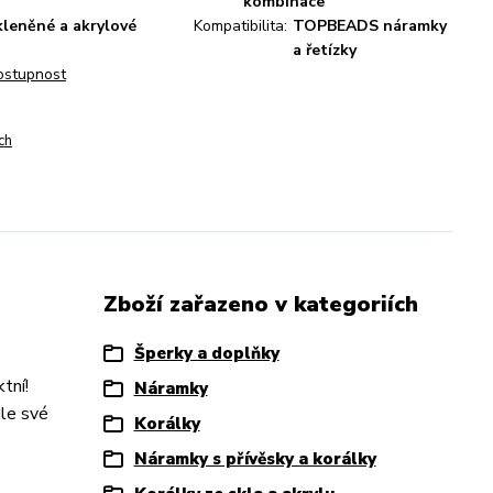
kombinace
kleněné a akrylové
Kompatibilita:
TOPBEADS náramky
a řetízky
dostupnost
ch
Zboží zařazeno v kategoriích
Šperky a doplňky
tní!
Náramky
dle své
Korálky
Náramky s přívěsky a korálky