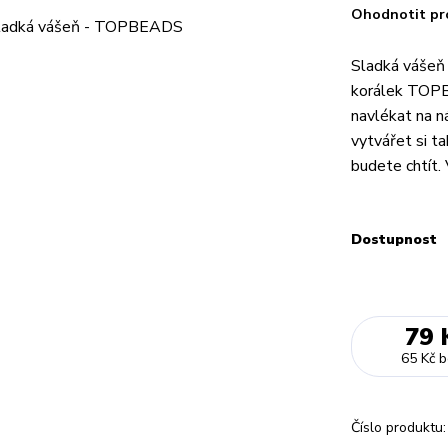
Ohodnotit pr
Sladká vášeň
korálek TOPB
navlékat na n
vytvářet si ta
budete chtít.
Dostupnost
79 
65 Kč
b
Číslo produktu: