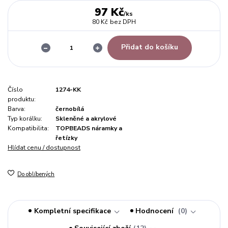
97 Kč
/
ks
80 Kč
bez DPH
Přidat do košíku
Číslo
1274-KK
produktu:
Barva:
černobílá
Typ korálku:
Skleněné a akrylové
Kompatibilita:
TOPBEADS náramky a
řetízky
Hlídat cenu / dostupnost
Do oblíbených
Kompletní specifikace
Hodnocení
0