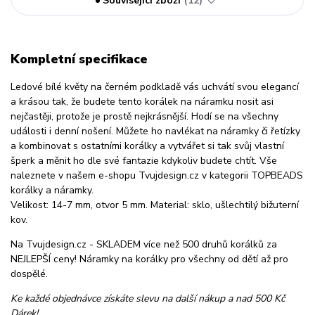
Související zboží
12
Kompletní specifikace
Ledové bílé květy na černém podkladě vás uchvátí svou elegancí
a krásou tak, že budete tento korálek na náramku nosit asi
nejčastěji, protože je prostě nejkrásnější. Hodí se na všechny
události i denní nošení. Můžete ho navlékat na náramky či řetízky
a kombinovat s ostatními korálky a vytvářet si tak svůj vlastní
šperk a měnit ho dle své fantazie kdykoliv budete chtít. Vše
naleznete v našem e-shopu Tvujdesign.cz v kategorii TOPBEADS
korálky a náramky.
Velikost: 14-7 mm, otvor 5 mm. Material: sklo, ušlechtilý bižuterní
kov.
Na Tvujdesign.cz - SKLADEM více než 500 druhů korálků za
NEJLEPŠÍ ceny! Náramky na korálky pro všechny od dětí až pro
dospělé.
Ke každé objednávce získáte slevu na další nákup a nad 500 Kč
Dárek!