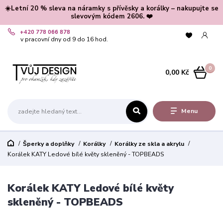
☀️Letní 20 % sleva na náramky s přívěsky a korálky – nakupujte se
slevovým kódem 2606. ❤️
+420 778 066 878
v pracovní dny od 9 do 16 hod.
0
0,00 Kč
Menu
Šperky a doplňky
Korálky
Korálky ze skla a akrylu
Korálek KATY Ledové bílé květy skleněný - TOPBEADS
Korálek KATY Ledové bílé květy
skleněný - TOPBEADS