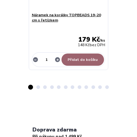
Náramek na korálky TOPBEADS 19-20
Korálek rondel
cm s řetízkem
krystaly - T
179 Kč
/
ks
148 Kč
bez DPH
Přidat do košíku
Doprava zdarma
Při nákupu nad 1 499 Kč